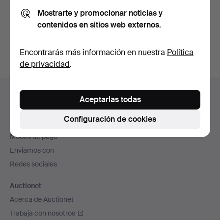
Mostrarte y promocionar noticias y
contenidos en sitios web externos.
Crear cuenta
Encontrarás más información en nuestra
Política
de privacidad
.
Navegación
Ayuda y contacto
en
Aceptarlas todas
Contacta con el servicio de atención al cliente
el
Configuración de cookies
Todas las casas de subastas
pie
Modos de pago
de
Enviamos con
página
Redes sociales
Auctionet
Acerca de Auctionet
Trabaja con nosotros