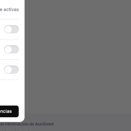
traseña.
e activas
Functionality
storage
ración.
Statistics
storage
so
, y
Ad
storage
encias
ás información de Auctionet