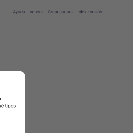
Ayuda
Vender
Crear cuenta
Iniciar sesión
n
ué tipos