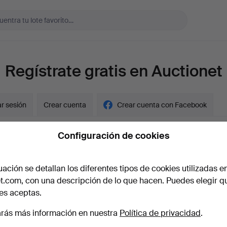
Regístrate gratis en Auctionet
ar sesión
Crear cuenta
Crear cuenta con Facebook
re
Configuración de cookies
uación se detallan los diferentes tipos de cookies utilizadas e
es crear una cuenta de empresa?
t.com, con una descripción de lo que hacen. Puedes elegir q
 electrónico
es aceptas.
rás más información en nuestra
Política de privacidad
.