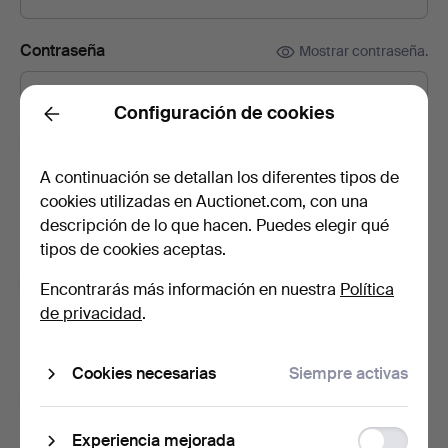
Contraseña
Mostrar contraseña.
Configuración de cookies
Back
Suscríbete a la newsletter de Björnssons
Auktionskammare.
(opcional)
A continuación se detallan los diferentes tipos de
cookies utilizadas en Auctionet.com, con una
Incluye, entre otras cosas, catálogos de subastas, invitaciones a
eventos y noticias. Y si cambias de opinión, puedes cancelar la
descripción de lo que hacen. Puedes elegir qué
suscripción fácilmente.
tipos de cookies aceptas.
Suscríbete a la newsletter de Auctionet.
(opcional)
Encontrarás más información en nuestra
Política
de privacidad
.
En ella encontrarás consejos de nuestros expertos, lotes
seleccionados e inspiración. Y si cambias de opinión, puedes
darte de baja muy fácilmente.
Cookies necesarias
Siempre activas
Soy mayor de 18 años y acepto los
términos y
condiciones de uso
, y confirmo que he leído la
política
Function
Experiencia mejorada
de privacidad
.