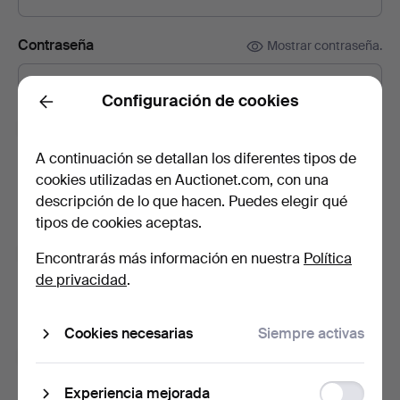
Contraseña
Mostrar contraseña.
Configuración de cookies
Back
Suscríbete a la newsletter de Formstad Auktioner.
(opcional)
A continuación se detallan los diferentes tipos de
cookies utilizadas en Auctionet.com, con una
Incluye, entre otras cosas, catálogos de subastas, invitaciones a
eventos y noticias. Y si cambias de opinión, puedes cancelar la
descripción de lo que hacen. Puedes elegir qué
suscripción fácilmente.
tipos de cookies aceptas.
Suscríbete a la newsletter de Auctionet.
(opcional)
Encontrarás más información en nuestra
Política
de privacidad
.
En ella encontrarás consejos de nuestros expertos, lotes
seleccionados e inspiración. Y si cambias de opinión, puedes
darte de baja muy fácilmente.
Cookies necesarias
Siempre activas
Soy mayor de 18 años y acepto los
términos y
condiciones de uso
, y confirmo que he leído la
política
Function
Experiencia mejorada
de privacidad
.