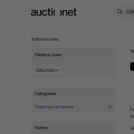
Auctionet.com
Todos los lotes
“GBG2020”
Palabra clave
GBG2020
Categorías
S
Todas las categorías
(0)
L
c
c
Países
H