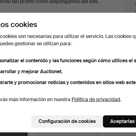
orreo tan pronto como dispongamos del lote.
os cookies
cookies son necesarias para utilizar el servicio. Las cookies q
edes gestionar se utilizan para:
 nuestro archivo que coinciden con tu b
sonalizar el contenido y las funciones según cómo utilices el s
arrollar y mejorar Auctionet.
trarte y promocionar noticias y contenidos en sitios web exte
rás más información en nuestra
Política de privacidad
.
Configuración de cookies
Aceptarlas