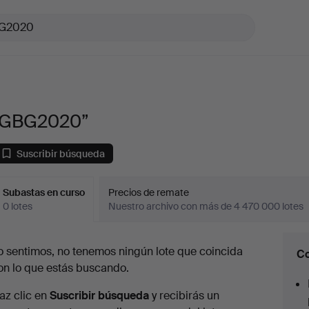
“GBG2020”
Suscribir búsqueda
Subastas en curso
Precios de remate
0 lotes
Nuestro archivo con más de 4 470 000 lotes
ubastas
o sentimos, no tenemos ningún lote que coincida
Co
en
on lo que estás buscando.
urso
az clic en
Suscribir búsqueda
y recibirás un