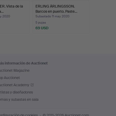
. Vista de la
ERLING ÄRLINGSSON.
ca…
Barcos en puerto. Paste…
ay 2020
Subastado 11 may 2020
5 pujas
69 USD
ás información de Auctionet
uctionet Magazine
pp Auctionet
uctionet Academy
tistas y diseñadores
emas y subastas en sala
nfiguración de cookies
© 2011-2026 Auctionet.com