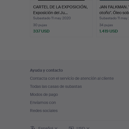
CARTEL DE LA EXPOSICIÓN,
JAN FALKMAN. "
Exposición del Ju…
otoño". Óleo sob
Subastado 11 may 2020
Subastado 11 may
30 pujas
34 pujas
337 USD
1.419 USD
Navegación
Ayuda y contacto
en
Contacta con el servicio de atención al cliente
el
Todas las casas de subastas
pie
Modos de pago
de
Enviamos con
página
Redes sociales
Español
USD