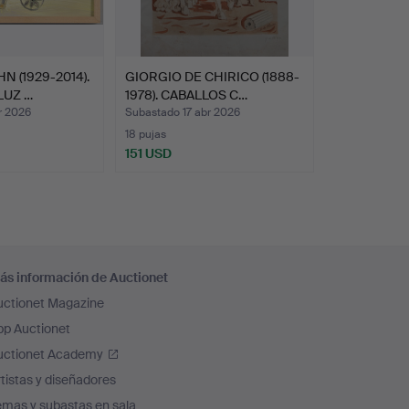
 (1929-2014).
GIORGIO DE CHIRICO (1888-
LUZ …
1978). CABALLOS C…
r 2026
Subastado 17 abr 2026
18 pujas
151 USD
ás información de Auctionet
uctionet Magazine
pp Auctionet
uctionet Academy
tistas y diseñadores
emas y subastas en sala