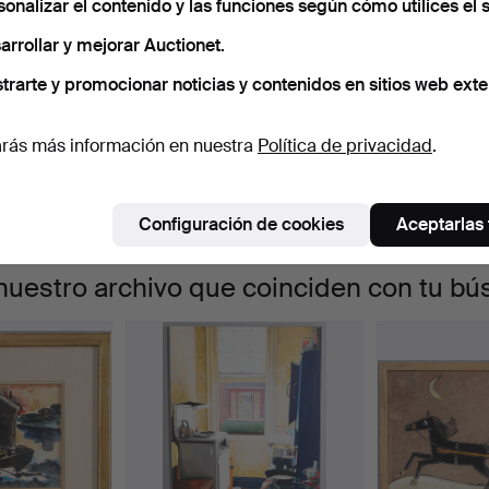
sonalizar el contenido y las funciones según cómo utilices el s
uncan Grant, Josef Herman, Roger de Grey RA and Richard B
ubastas
arrollar y mejorar Auctionet.
o sentimos, no tenemos ningún lote que coincida
Co
elcome to the auction!
en
on lo que estás buscando.
trarte y promocionar noticias y contenidos en sitios web exte
urso
rás más información en nuestra
Política de privacidad
.
Configuración de cookies
Aceptarlas
 nuestro archivo que coinciden con tu b