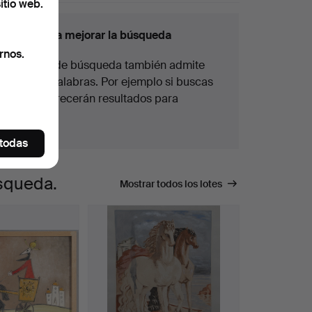
itio web.
awden among the highlights.
nsejos para mejorar la búsqueda
rnos.
La función de búsqueda también admite
partes de palabras. Por ejemplo si buscas
braz
te aparecerán resultados para
braz
alete
.
 todas
úsqueda.
Mostrar todos los lotes