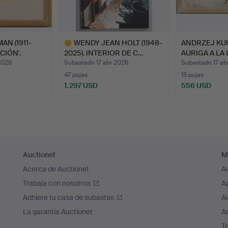
AN (1911-
WENDY JEAN HOLT (1948-
ANDRZEJ KUHN
CIÓN'.
2025). INTERIOR DE C…
AURIGA A LA 
2026
Subastado 17 abr 2026
Subastado 17 ab
47 pujas
15 pujas
1.297 USD
556 USD
Lote
seleccionado
Auctionet
M
Acerca de Auctionet
A
Trabaja con nosotros
A
Adhiere tu casa de subastas
A
La garantía Auctionet
Ar
T