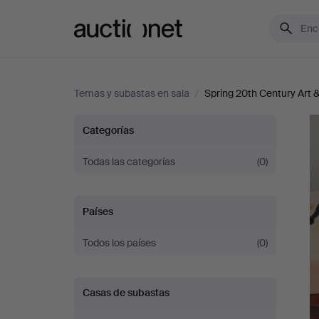
Auctionet.com
Temas y subastas en sala
/
Spring 20th Century Art 
Spring
Categorías
20th
Todas las categorías
(0)
Century
Países
Art
Todos los países
(0)
&
Casas de subastas
Design