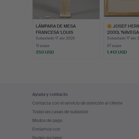
LÁMPARA DE MESA
JOSEF HERM
FRANCESA 'LOUIS
2000). 'NAVEGA
DRIMMER'.
Subastado 17 abr 2026
Subastado 17 abr 
13 pujas
57 pujas
350 USD
1.413 USD
Lote
seleccionado
Navegación
Ayuda y contacto
en
Contacta con el servicio de atención al cliente
el
Todas las casas de subastas
pie
Modos de pago
de
Enviamos con
página
Redes sociales