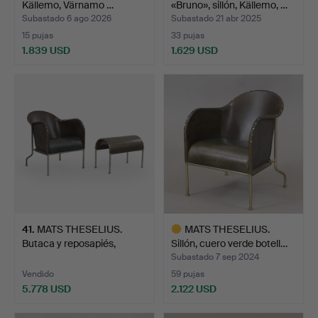
Källemo, Värnamo …
«Bruno», sillón, Källemo, …
Subastado 6 ago 2026
Subastado 21 abr 2025
15 pujas
33 pujas
1.839 USD
1.629 USD
41
.
MATS THESELIUS.
MATS THESELIUS.
Butaca y reposapiés,
Sillón, cuero verde botell…
"Brun…
Subastado 7 sep 2024
Vendido
59 pujas
5.778 USD
2.122 USD
Lote