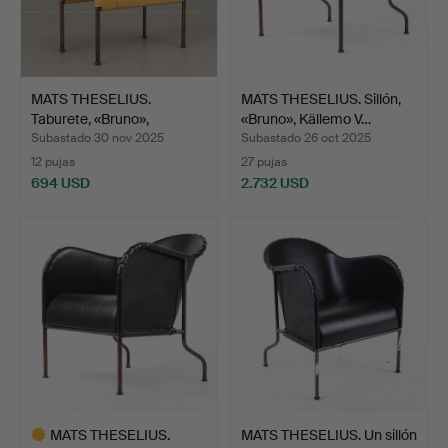
MATS THESELIUS.
MATS THESELIUS. Sillón,
Taburete, «Bruno»,
«Bruno», Källemo V…
Källemo…
Subastado 30 nov 2025
Subastado 26 oct 2025
12 pujas
27 pujas
694 USD
2.732 USD
MATS THESELIUS.
MATS THESELIUS. Un sillón