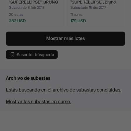
"SUPERELLIPSE", BRUNO
"SUPERELLIPSE", Bruno
MAT…
Mat…
Subastado 8 feb 2018
Subastado 15 dic 2017
20 pujas
11 pujas
232 USD
179 USD
Mostrar más lotes
Suscribir búsqueda
Archivo de subastas
Estás buscando en el archivo de subastas concluidas.
Mostrar las subastas en curso.