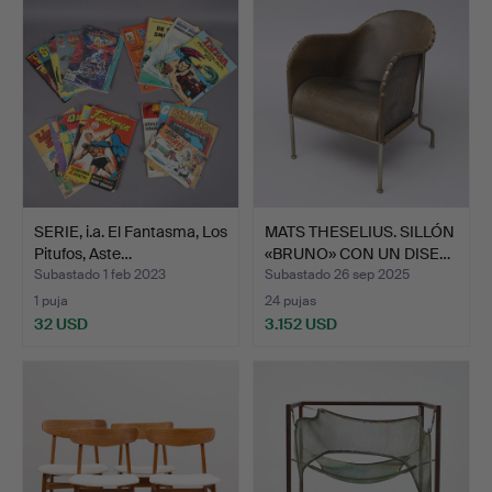
seleccionado
SERIE, i.a. El Fantasma, Los
MATS THESELIUS. SILLÓN
Pitufos, Aste…
«BRUNO» CON UN DISE…
Subastado 1 feb 2023
Subastado 26 sep 2025
1 puja
24 pujas
32 USD
3.152 USD