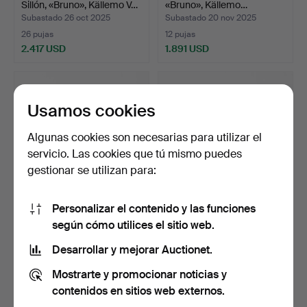
Sillón, «Bruno», Källemo V…
«Bruno», Källemo…
Subastado 26 oct 2025
Subastado 20 nov 2025
26 pujas
12 pujas
2.417 USD
1.891 USD
Lote
seleccionado
Usamos cookies
Algunas cookies son necesarias para utilizar el
servicio. Las cookies que tú mismo puedes
gestionar se utilizan para:
Personalizar el contenido y las funciones
MATS THESELIUS. Sillón,
MATS THESELIUS. Sillón,
según cómo utilices el sitio web.
"BRUNO", para Käll…
"BRUNO", para Käll…
Subastado 15 ago 2023
Subastado 15 ago 2023
Desarrollar y mejorar Auctionet.
21 pujas
32 pujas
Mostrarte y promocionar noticias y
1.996 USD
2.049 USD
contenidos en sitios web externos.