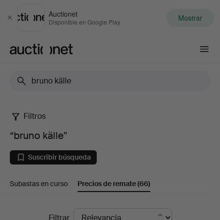
Auctionet
Mostrar
Cerrar
Disponible en Google Play
Auctionet.com
Filtros
“bruno
“bruno källe”
källe”
Suscribir búsqueda
Subastas en curso
Precios de remate
(66)
Precios
Filtrar