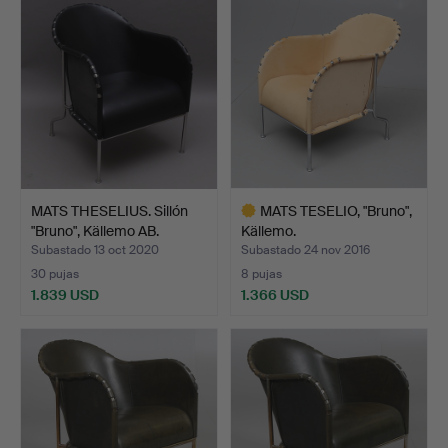
seleccionado
MATS THESELIUS. Sillón
MATS TESELIO, "Bruno",
"Bruno", Källemo AB.
Källemo.
Subastado 13 oct 2020
Subastado 24 nov 2016
30 pujas
8 pujas
1.839 USD
1.366 USD
Lote
seleccionado