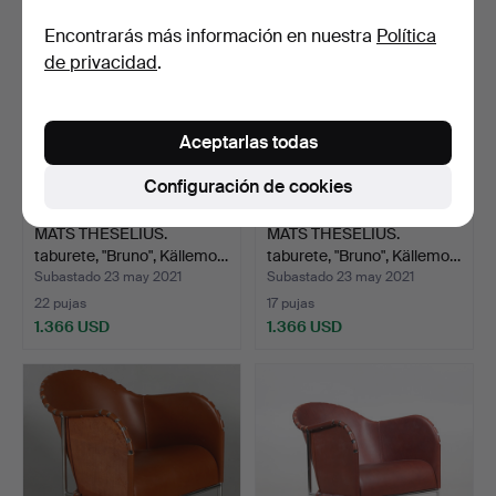
Encontrarás más información en nuestra
Política
de privacidad
.
Aceptarlas todas
Configuración de cookies
MATS THESELIUS.
MATS THESELIUS.
taburete, "Bruno", Källemo…
taburete, "Bruno", Källemo…
Subastado 23 may 2021
Subastado 23 may 2021
22 pujas
17 pujas
1.366 USD
1.366 USD