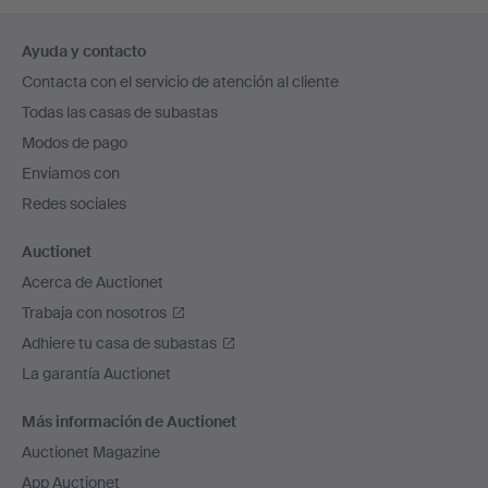
Navegación
Ayuda y contacto
en
Contacta con el servicio de atención al cliente
el
Todas las casas de subastas
pie
Modos de pago
de
Enviamos con
página
Redes sociales
Auctionet
Acerca de Auctionet
Trabaja con nosotros
Adhiere tu casa de subastas
La garantía Auctionet
Más información de Auctionet
Auctionet Magazine
App Auctionet