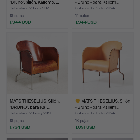
"Bruno", sillón, Källemo, …
«Bruno» para Källem…
Subastado 20 nov 2021
Subastado 12 dic 2024
18 pujas
14 pujas
1.944 USD
1.944 USD
Lote
seleccionado
MATS THESELIUS. Sillón,
MATS THESELIUS. Sillón
"BRUNO", para Käll…
«Bruno» para Källem…
Subastado 20 may 2023
Subastado 13 dic 2024
18 pujas
18 pujas
1.734 USD
1.891 USD
Lote