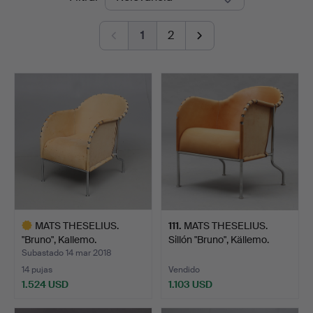
de
1
2
remate
MATS THESELIUS.
111
.
MATS THESELIUS.
"Bruno", Kallemo.
Sillón "Bruno", Källemo.
Subastado 14 mar 2018
14 pujas
Vendido
1.524 USD
1.103 USD
Lote