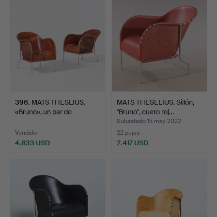
396
.
MATS THESLIUS.
MATS THESELIUS. Sillón,
«Bruno», un par de
"Bruno", cuero roj…
sillones…
Subastado 15 may 2022
Vendido
22 pujas
4.833 USD
2.417 USD