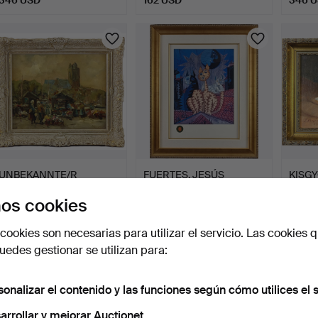
UNBEKANNTE/R
FUERTES, JESÚS
KISGY
KÜNSTLER/IN (20.JH.).
GOMEZ. "3 Gatos", hacia
"Gato 
os cookies
Mercado…
200…
21 horas
22 horas
22 hor
Estimación
Estimación
Estima
cookies son necesarias para utilizar el servicio. Las cookies q
346 USD
692 USD
519 U
edes gestionar se utilizan para:
sonalizar el contenido y las funciones según cómo utilices el s
arrollar y mejorar Auctionet.