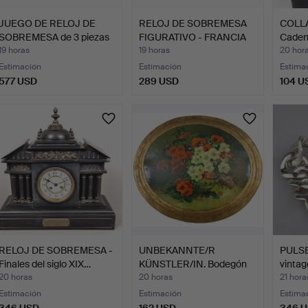
JUEGO DE RELOJ DE
RELOJ DE SOBREMESA
COLLA
SOBREMESA de 3 piezas
FIGURATIVO - FRANCIA
Caden
en…
SI…
perla
19 horas
19 horas
20 hor
Estimación
Estimación
Estima
577 USD
289 USD
104 U
RELOJ DE SOBREMESA -
UNBEKANNTE/R
PULSE
Finales del siglo XIX…
KÜNSTLER/IN. Bodegón
vintag
de flore…
20 horas
20 horas
21 hora
Estimación
Estimación
Estima
346 USD
162 USD
346 