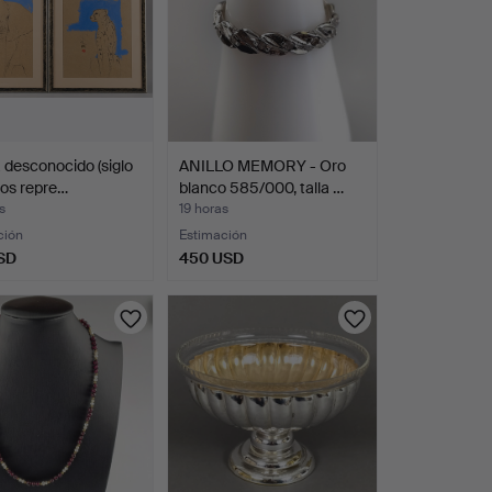
a desconocido (siglo
ANILLO MEMORY - Oro
dos repre…
blanco 585/000, talla …
s
19 horas
ción
Estimación
SD
450 USD