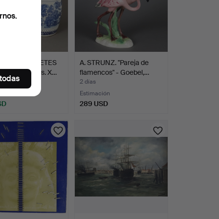
rnos.
A DE TABURETES
A. STRUNZ. "Pareja de
DÍN - China s. X…
flamencos" - Goebel,…
 todas
2 días
Estimación
SD
289 USD