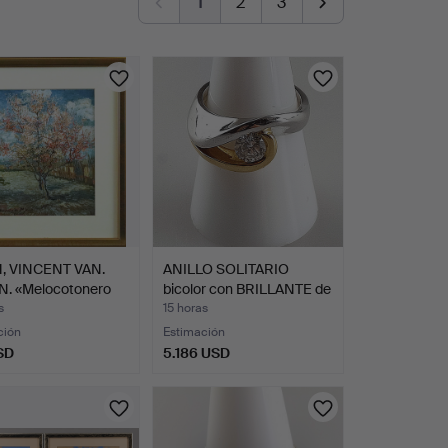
1
2
3
 VINCENT VAN.
ANILLO SOLITARIO
. «Melocotonero
bicolor con BRILLANTE de
…
s
15 horas
ción
Estimación
SD
5.186 USD