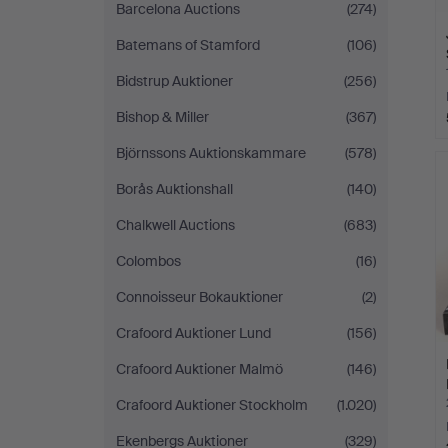
Barcelona Auctions
(274)
Batemans of Stamford
(106)
Bidstrup Auktioner
(256)
Bishop & Miller
(367)
Björnssons Auktionskammare
(578)
Borås Auktionshall
(140)
Chalkwell Auctions
(683)
Colombos
(16)
Connoisseur Bokauktioner
(2)
Crafoord Auktioner Lund
(156)
Crafoord Auktioner Malmö
(146)
Crafoord Auktioner Stockholm
(1.020)
Ekenbergs Auktioner
(329)