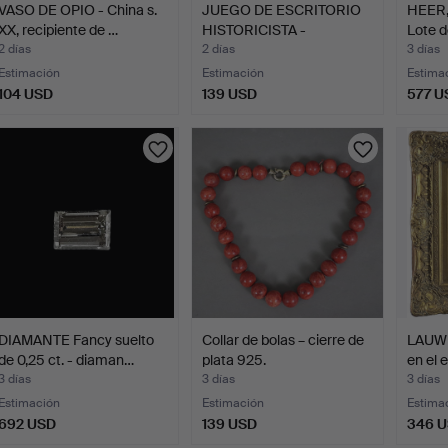
VASO DE OPIO - China s.
JUEGO DE ESCRITORIO
HEER,
XX, recipiente de …
HISTORICISTA -
Lote d
FINALES…
2 días
2 días
3 días
Estimación
Estimación
Estima
104 USD
139 USD
577 U
DIAMANTE Fancy suelto
Collar de bolas – cierre de
LAUWE
de 0,25 ct. - diaman…
plata 925.
en el 
3 días
3 días
3 días
Estimación
Estimación
Estima
692 USD
139 USD
346 