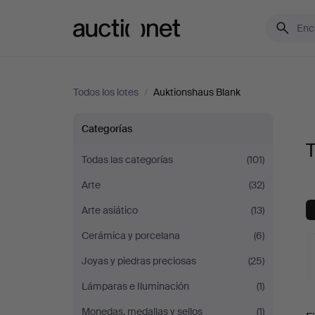
Auctionet.com
Todos los lotes
/
Auktionshaus Blank
Todos
Categorías
T
los
Todas las categorías
(101)
Arte
(32)
lotes
Arte asiático
(13)
de
Cerámica y porcelana
(6)
Auktionshaus
Joyas y piedras preciosas
(25)
Lámparas e Iluminación
(1)
Blank
S
Monedas, medallas y sellos
(1)