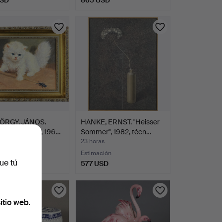
ÖRGY, JÁNOS.
HANKE, ERNST. "Heisser
y escarabajo", 196…
Sommer", 1982, técn…
as
23 horas
ción
Estimación
ue tú
SD
577 USD
itio web.