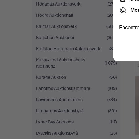
Höganäs Auktionsverk
(272)
Mos
Höörs Auktionshall
(200)
Kalmar Auktionsverk
(584)
Encontra
Karljohan Auktioner
(355)
Karlstad Hammarö Auktionsverk
(80)
Kunst- und Auktionshaus
(1.079)
Kleinhenz
Kurage Auktion
(50)
Laholms Auktionskammare
(109)
Lawrences Auctioneers
(734)
Limhamns Auktionsbyrå
(391)
Lyme Bay Auctions
(117)
Lysekils Auktionsbyrå
(23)