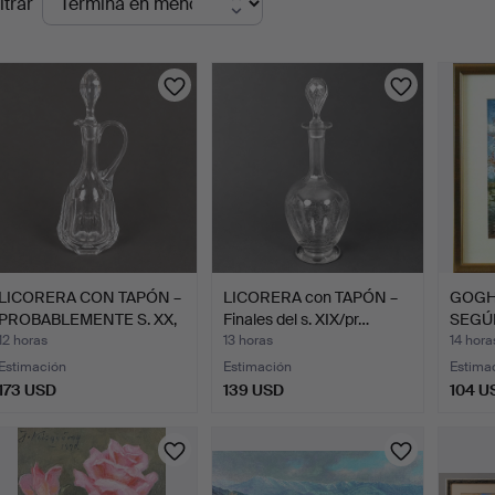
ltrar
en
urso
LICORERA CON TAPÓN –
LICORERA con TAPÓN –
GOGH,
PROBABLEMENTE S. XX,
Finales del s. XIX/pr…
SEGÚN
…
en…
12 horas
13 horas
14 hora
Estimación
Estimación
Estima
173 USD
139 USD
104 U