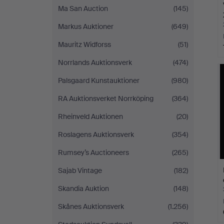
Ma San Auction
(145)
Markus Auktioner
(649)
Mauritz Widforss
(51)
Norrlands Auktionsverk
(474)
Palsgaard Kunstauktioner
(980)
RA Auktionsverket Norrköping
(364)
Rheinveld Auktionen
(20)
Roslagens Auktionsverk
(354)
Rumsey’s Auctioneers
(265)
Sajab Vintage
(182)
Skandia Auktion
(148)
Skånes Auktionsverk
(1.256)