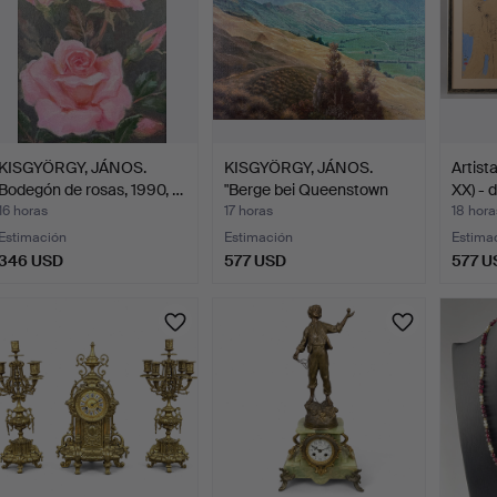
KISGYÖRGY, JÁNOS.
KISGYÖRGY, JÁNOS.
Artist
Bodegón de rosas, 1990, …
"Berge bei Queenstown
XX) - 
Ne…
16 horas
17 horas
18 hora
Estimación
Estimación
Estima
346 USD
577 USD
577 U