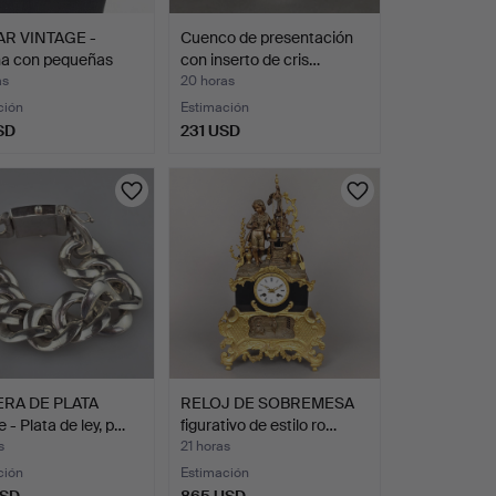
R VINTAGE -
Cuenco de presentación
a con pequeñas
con inserto de cris…
…
as
20 horas
ción
Estimación
SD
231 USD
RA DE PLATA
RELOJ DE SOBREMESA
e - Plata de ley, p…
figurativo de estilo ro…
s
21 horas
ción
Estimación
USD
865 USD