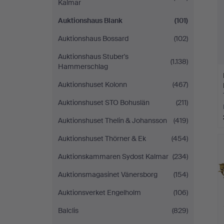
Kalmar
Auktionshaus Blank
(101)
Auktionshaus Bossard
(102)
Auktionshaus Stuber's
(1.138)
Hammerschlag
Auktionshuset Kolonn
(467)
Auktionshuset STO Bohuslän
(211)
Auktionshuset Thelin & Johansson
(419)
Auktionshuset Thörner & Ek
(454)
Auktionskammaren Sydost Kalmar
(234)
Auktionsmagasinet Vänersborg
(154)
Auktionsverket Engelholm
(106)
Balclis
(829)