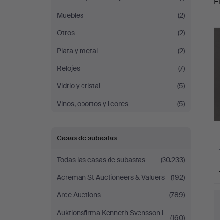
Fi
Muebles
(2)
c
Otros
(2)
Plata y metal
(2)
Relojes
(7)
Vidrio y cristal
(5)
Vinos, oportos y licores
(5)
Casas de subastas
Todas las casas de subastas
(30.233)
Acreman St Auctioneers & Valuers
(192)
Arce Auctions
(789)
Auktionsfirma Kenneth Svensson i
(160)