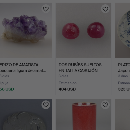
ERIZO DE AMATISTA -
DOS RUBÍES SUELTOS
PLATO
pequeña figura de amat…
EN TALLA CABUJÓN
Japón,
REDOND…
3 días
3 días
3 días
1 puja
Estimación
Estima
58 USD
404 USD
323 