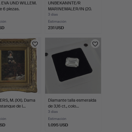
 EVA UND WILLEM.
UNBEKANNTE/R
e 6 piezas.
MARINEMALER/IN (20.
JH.). Esc…
3 días
ción
Estimación
SD
231 USD
RS, M. (XX). Dama
Diamante talla esmeralda
estanque de l…
de 3,16 ct., colo…
3 días
ción
Estimación
USD
1.095 USD