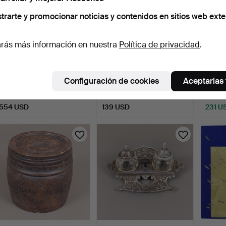
trarte y promocionar noticias y contenidos en sitios web exte
rás más información en nuestra
Política de privacidad
.
QUEMADOR DE
PEQUEÑA TETERA DE
PAREJ
INCIENSO DE TRES
CERÁMICA CHINA.
DE JAR
Configuración de cookies
Aceptarlas
PATAS CHINA.
2 días
2 días
2 días
Estimación
Estimación
1 puja
554 USD
139 USD
231 U