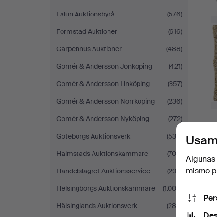
Falun Auktionsbyrå
(576)
Formstad Auktioner
(616)
Garpenhus Auktioner
(488)
Gomér & Andersson Jönköping
(421)
Gomér & Andersson Linköping
(357)
Gomér & Andersson Norrköping
(236)
Gomér & Andersson Nyköping
(272)
Göteborgs Auktionsverk
(530)
Usam
Halmstads Auktionskammare
(709)
Algunas 
mismo pu
Handelslagret Auktionsservice
(292)
Helsingborgs Auktionskammare
(1.005)
Per
Hälsinglands Auktionsverk
(284)
Des