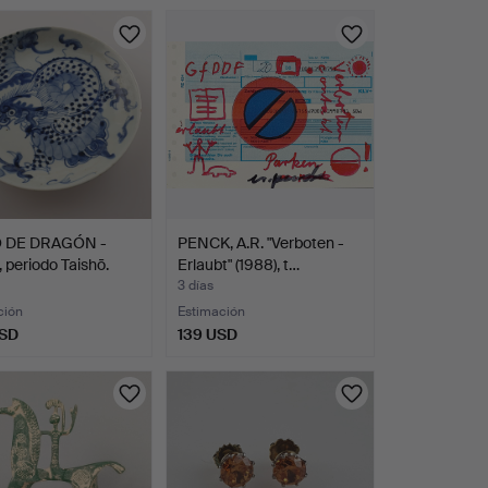
 DE DRAGÓN -
PENCK, A.R. "Verboten -
 periodo Taishō.
Erlaubt" (1988), t…
3 días
ción
Estimación
USD
139 USD