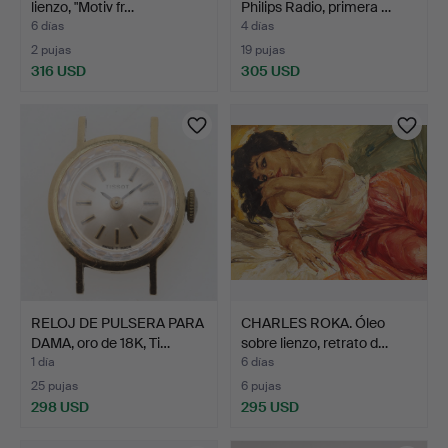
lienzo, "Motiv fr…
Philips Radio, primera …
6 días
4 días
2 pujas
19 pujas
316 USD
305 USD
RELOJ DE PULSERA PARA
CHARLES ROKA. Óleo
DAMA, oro de 18K, Ti…
sobre lienzo, retrato d…
1 día
6 días
25 pujas
6 pujas
298 USD
295 USD