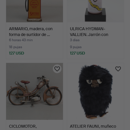
ARMARIO, madera, con
ULRICA HYDMAN-
forma de surtidor de …
VALLIEN. Jarrón con
consola …
6 horas 43 min
3 días
18 pujas
9 pujas
127 USD
127 USD
CICLOMOTOR,
ATELIER FAUNI, muñeco