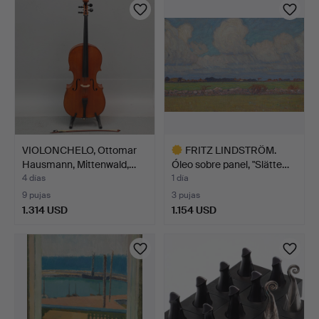
VIOLONCHELO, Ottomar
FRITZ LINDSTRÖM.
Hausmann, Mittenwald,…
Óleo sobre panel, "Slätte…
4 días
1 día
9 pujas
3 pujas
1.314 USD
1.154 USD
Lote
seleccionado