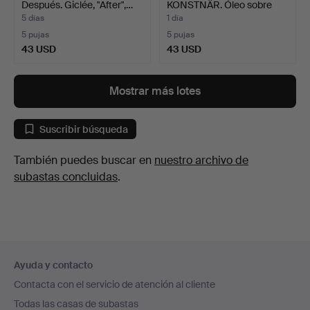
Después. Giclée, "After",…
KONSTNÄR. Óleo sobre
lienzo,…
5 días
1 día
5 pujas
5 pujas
43 USD
43 USD
Mostrar más lotes
Suscribir búsqueda
También puedes buscar en
nuestro archivo de
subastas concluidas
.
Navegación
Ayuda y contacto
en
Contacta con el servicio de atención al cliente
el
Todas las casas de subastas