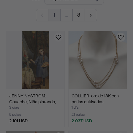
en
Auktioner
1
…
8
curso
JENNY NYSTRÖM.
COLLIER, oro de 18K con
Gouache, Niña pintando,
perlas cultivadas.
fir…
3 días
1 día
5 pujas
21 pujas
2.101 USD
2.037 USD