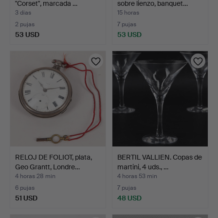
"Corset", marcada …
sobre lienzo, banquet…
3 días
15 horas
2 pujas
7 pujas
53 USD
53 USD
RELOJ DE FOLIOT, plata,
BERTIL VALLIEN. Copas de
Geo Grantt, Londre…
martini, 4 uds., …
4 horas 28 min
4 horas 53 min
6 pujas
7 pujas
51 USD
48 USD