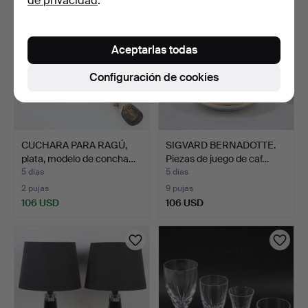
de privacidad
.
Aceptarlas todas
Configuración de cookies
CUCHARA PARA RAGÚ,
SIGVARD BERNADOTTE.
plata, modelo de concha…
Piezas de juego de caf…
5 días
5 días
2 pujas
9 pujas
106 USD
106 USD