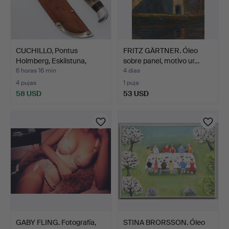
CUCHILLO, Pontus
FRITZ GÄRTNER. Óleo
Holmberg, Eskilstuna,
sobre panel, motivo ur…
med…
6 horas 16 min
4 días
4 pujas
1 puja
58 USD
53 USD
GABY FLING. Fotografía,
STINA BRORSSON. Óleo