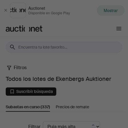
Auctionet
Mostrar
Cerrar
Disponible en Google Play
Auctionet.com
Filtros
Todos
Todos los lotes de Ekenbergs Auktioner
los
Suscribir búsqueda
lotes
Subastas en curso
(337)
Precios de remate
de
Ekenbergs
Subastas
Filtrar