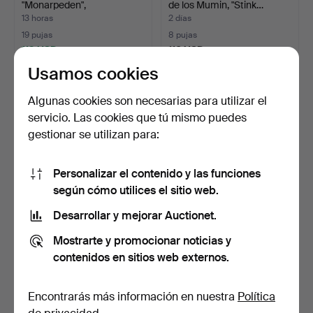
"Monarpeden",
de los Mumin, "Stink…
probablemente mo…
13 horas
2 días
19 pujas
8 pujas
119 USD
116 USD
Usamos cookies
Algunas cookies son necesarias para utilizar el
servicio. Las cookies que tú mismo puedes
gestionar se utilizan para:
Personalizar el contenido y las funciones
según cómo utilices el sitio web.
Desarrollar y mejorar Auctionet.
ESCULTURA, hierro fundido
LÁMPARA DE TECHO, tipo
pintado, tigre s…
lámpara de conchas,…
Mostrarte y promocionar noticias y
15 horas
4 días
contenidos en sitios web externos.
7 pujas
7 pujas
106 USD
106 USD
Encontrarás más información en nuestra
Política