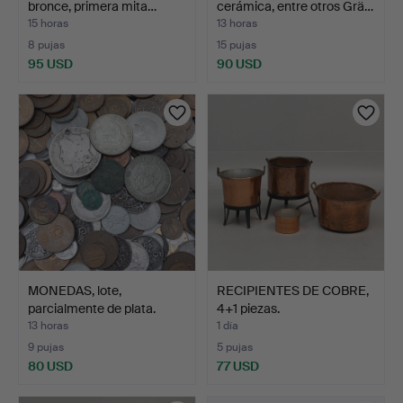
bronce, primera mita…
cerámica, entre otros Grä…
15 horas
13 horas
8 pujas
15 pujas
95 USD
90 USD
MONEDAS, lote,
RECIPIENTES DE COBRE,
parcialmente de plata.
4+1 piezas.
13 horas
1 día
9 pujas
5 pujas
80 USD
77 USD