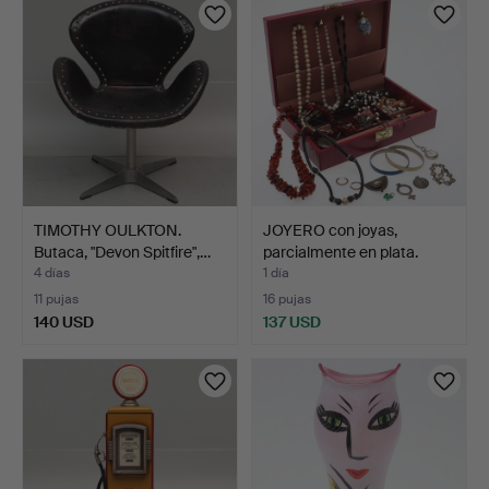
seleccionado
TIMOTHY OULKTON.
JOYERO con joyas,
Butaca, "Devon Spitfire",…
parcialmente en plata.
4 días
1 día
11 pujas
16 pujas
140 USD
137 USD