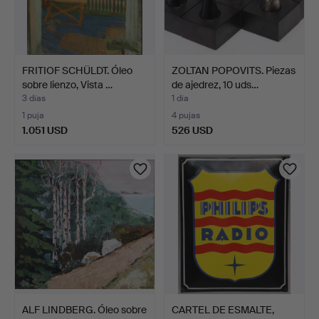
FRITIOF SCHÜLDT. Óleo
ZOLTAN POPOVITS. Piezas
sobre lienzo, Vista …
de ajedrez, 10 uds…
3 días
1 día
1 puja
4 pujas
1.051 USD
526 USD
ALF LINDBERG. Óleo sobre
CARTEL DE ESMALTE,