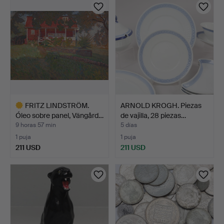
FRITZ LINDSTRÖM.
ARNOLD KROGH. Piezas
Óleo sobre panel, Vängård…
de vajilla, 28 piezas…
9 horas 57 min
5 días
1 puja
1 puja
211 USD
211 USD
Lote
seleccionado