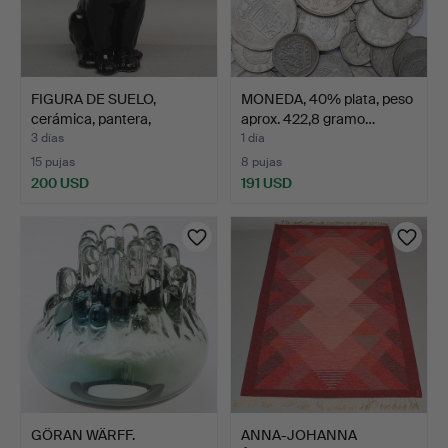
FIGURA DE SUELO,
MONEDA, 40% plata, peso
cerámica, pantera,
aprox. 422,8 gramo…
segund…
3 días
1 día
15 pujas
8 pujas
200 USD
191 USD
GÖRAN WÄRFF.
ANNA-JOHANNA