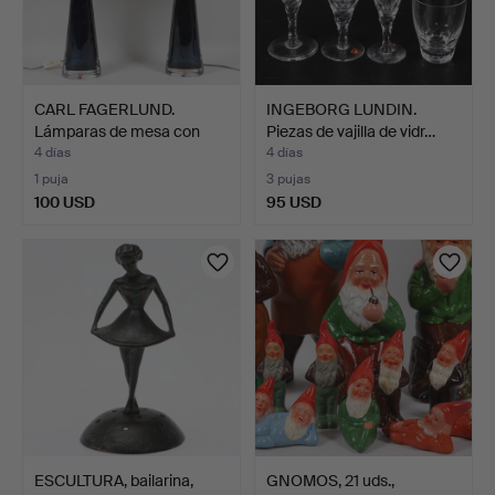
CARL FAGERLUND.
INGEBORG LUNDIN.
Lámparas de mesa con
Piezas de vajilla de vidr…
panta…
4 días
4 días
1 puja
3 pujas
100 USD
95 USD
ESCULTURA, bailarina,
GNOMOS, 21 uds.,