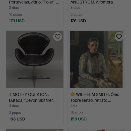
Portavelas, vidrio, "Polar", …
ÅNGSTRÖM. Alfombra
Röllakan, …
3 días
3 días
16 pujas
5 pujas
179 USD
176 USD
TIMOTHY OULKTON.
WILHELM SMITH. Óleo
Butaca, "Devon Spitfire",…
sobre lienzo, retrato …
4 días
1 día
3 pujas
16 pujas
163 USD
158 USD
Lote