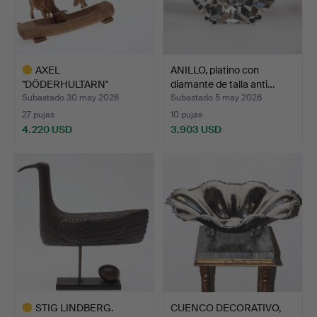
AXEL
ANILLO, platino con
"DÖDERHULTARN"
diamante de talla anti…
PETERSSON. Escultura, …
Subastado 30 may 2026
Subastado 5 may 2026
27 pujas
10 pujas
4.220 USD
3.903 USD
Lote
seleccionado
STIG LINDBERG.
CUENCO DECORATIVO,