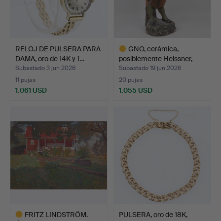
RELOJ DE PULSERA PARA
GNO, cerámica,
DAMA, oro de 14K y 1…
posiblemente Heissner,
prim…
Subastado 3 jun 2026
Subastado 19 jun 2026
11 pujas
20 pujas
1.061 USD
1.055 USD
Lote
seleccionado
FRITZ LINDSTRÖM.
PULSERA, oro de 18K,