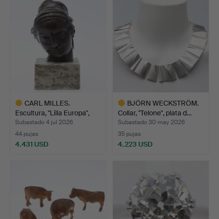
seleccionado
CARL MILLES.
BJÖRN WECKSTRÖM.
Escultura, "Lilla Europa",
Collar, "Telone", plata d…
br…
Subastado 4 jul 2026
Subastado 30 may 2026
44 pujas
35 pujas
4.431 USD
4.223 USD
Lote
Lote
seleccionado
seleccionado