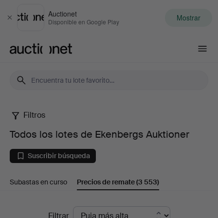
Auctionet
Mostrar
Cerrar
Disponible en Google Play
Auctionet.com
Filtros
Todos
Todos los lotes de Ekenbergs Auktioner
los
Suscribir búsqueda
lotes
Subastas en curso
Precios de remate
(3 553)
de
Ekenbergs
Precios
Filtrar