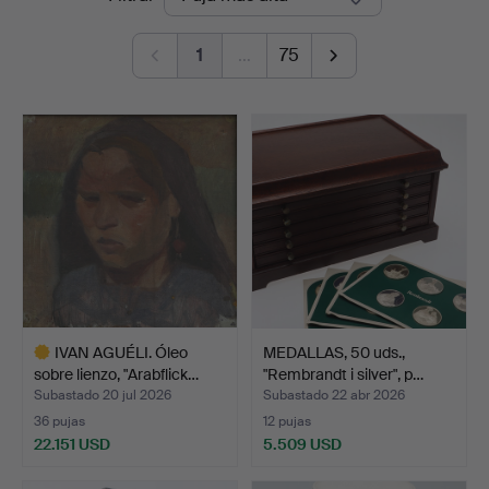
de
Auktioner
1
…
75
remate
IVAN AGUÉLI. Óleo
MEDALLAS, 50 uds.,
sobre lienzo, "Arabflick…
"Rembrandt i silver", p…
Subastado 20 jul 2026
Subastado 22 abr 2026
36 pujas
12 pujas
22.151 USD
5.509 USD
Lote