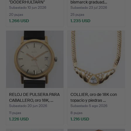
"DÖDERHULTARN"
bismarck graduad…
PETERSSON. Escultura, …
Subastado 10 jun 2026
Subastado 23 jul 2026
20 pujas
25 pujas
1.266 USD
1.235 USD
Lote
seleccionado
RELOJ DE PULSERA PARA
COLLIER, oro de 18K con
CABALLERO, oro 18K, …
topacio y piedras …
Subastado 20 jun 2026
Subastado 5 ago 2026
11 pujas
8 pujas
1.226 USD
1.216 USD