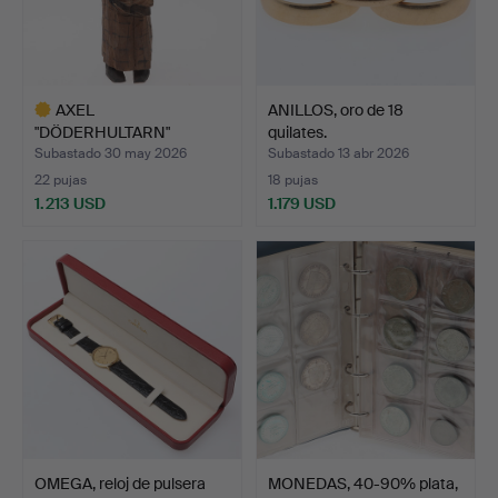
AXEL
ANILLOS, oro de 18
"DÖDERHULTARN"
quilates.
PETERSSON. Escultura, …
Subastado 30 may 2026
Subastado 13 abr 2026
22 pujas
18 pujas
1.213 USD
1.179 USD
Lote
seleccionado
OMEGA, reloj de pulsera
MONEDAS, 40-90% plata,