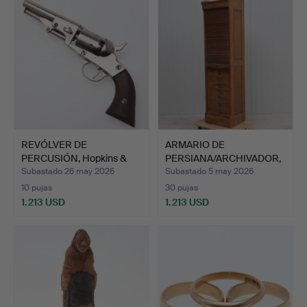
REVÓLVER DE
ARMARIO DE
PERCUSIÓN, Hopkins &
PERSIANA/ARCHIVADOR,
Allen, re…
Tranås Kon…
Subastado 26 may 2026
Subastado 5 may 2026
10 pujas
30 pujas
1.213 USD
1.213 USD