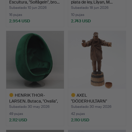
Escultura, "Solfågeln", bro…
plata de ley, Lilyan, M…
Subastado 10 jun 2026
Subastado 18 jun 2026
16 pujas
10 pujas
2.954 USD
2.743 USD
Lote
seleccionado
HENRIK THOR-
AXEL
LARSEN. Butaca, "Ovalia",
"DÖDERHULTARN"
Staf…
PETERSSON. Escultura, …
Subastado 30 may 2026
Subastado 30 may 2026
49 pujas
42 pujas
2.112 USD
2.110 USD
Lote
Lote