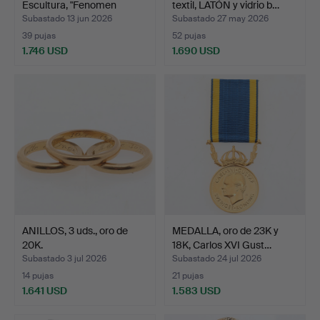
Escultura, "Fenomen
textil, LATÓN y vidrio b…
Prisma", …
Subastado 13 jun 2026
Subastado 27 may 2026
39 pujas
52 pujas
1.746 USD
1.690 USD
Lote
seleccionado
ANILLOS, 3 uds., oro de
MEDALLA, oro de 23K y
20K.
18K, Carlos XVI Gust…
Subastado 3 jul 2026
Subastado 24 jul 2026
14 pujas
21 pujas
1.641 USD
1.583 USD