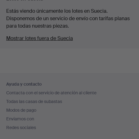
Estás viendo únicamente los lotes en Suecia.
Disponemos de un servicio de envío con tarifas planas
para todas nuestras piezas.
Mostrar lotes fuera de Suecia
Navegación
Ayuda y contacto
en
Contacta con el servicio de atención al cliente
el
Todas las casas de subastas
pie
Modos de pago
de
Enviamos con
página
Redes sociales