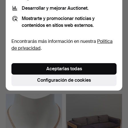
seleccionado
Desarrollar y mejorar Auctionet.
Mostrarte y promocionar noticias y
contenidos en sitios web externos.
Encontrarás más información en nuestra
Política
de privacidad
.
JOHAN FRIEDRICH
PULSERA, oro de 18K,
CASPARSSON EDLER.
eslabones en X.
Aceptarlas todas
Copa, pl…
Subastado 6 may 2026
Subastado 4 jul 2026
34 pujas
34 pujas
Configuración de cookies
1.403 USD
1.398 USD