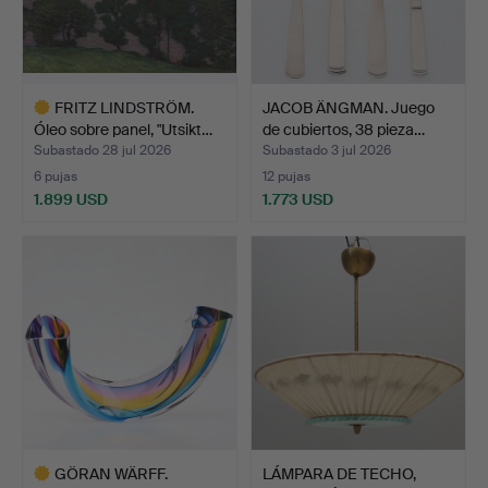
FRITZ LINDSTRÖM.
JACOB ÄNGMAN. Juego
Óleo sobre panel, "Utsikt…
de cubiertos, 38 pieza…
Subastado 28 jul 2026
Subastado 3 jul 2026
6 pujas
12 pujas
1.899 USD
1.773 USD
Lote
seleccionado
GÖRAN WÄRFF.
LÁMPARA DE TECHO,