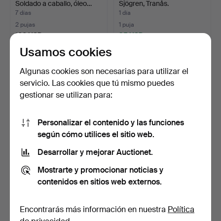
Soldado a caballo, óleo…
Sjögren, Tranås.
7 días
1 día
2 pujas
1 puja
106 USD
95 USD
Usamos cookies
Algunas cookies son necesarias para utilizar el
servicio. Las cookies que tú mismo puedes
gestionar se utilizan para:
Personalizar el contenido y las funciones
según cómo utilices el sitio web.
Desarrollar y mejorar Auctionet.
ESQUINERO, estilo
DETALLES DE TRENES,
gustaviano, siglo XIX.
principalmente Märklin.
Mostrarte y promocionar noticias y
7 días
3 días
contenidos en sitios web externos.
13 pujas
6 pujas
95 USD
90 USD
Encontrarás más información en nuestra
Política