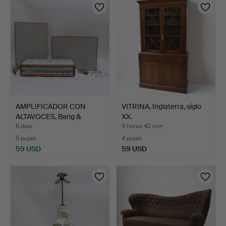
AMPLIFICADOR CON
VITRINA, Inglaterra, siglo
ALTAVOCES, Bang &
XX.
Olufsen…
6 días
9 horas 42 min
5 pujas
4 pujas
59 USD
59 USD