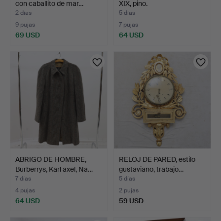
con caballito de mar…
XIX, pino.
2 días
5 días
9 pujas
7 pujas
69 USD
64 USD
ABRIGO DE HOMBRE,
RELOJ DE PARED, estilo
Burberrys, Karl axel, Na…
gustaviano, trabajo…
7 días
5 días
4 pujas
2 pujas
64 USD
59 USD