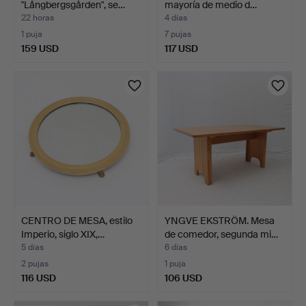
"Långbergsgården", se…
mayoría de medio d…
22 horas
4 días
1 puja
7 pujas
159 USD
117 USD
CENTRO DE MESA, estilo
YNGVE EKSTRÖM. Mesa
Imperio, siglo XIX,…
de comedor, segunda mi…
5 días
6 días
2 pujas
1 puja
116 USD
106 USD