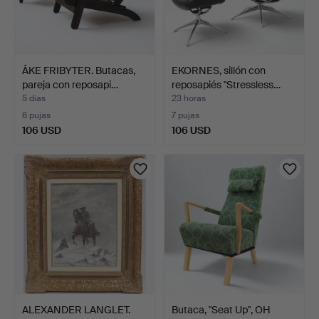
ÅKE FRIBYTER. Butacas,
EKORNES, sillón con
pareja con reposapi…
reposapiés "Stressless…
5 días
23 horas
6 pujas
7 pujas
106 USD
106 USD
ALEXANDER LANGLET.
Butaca, "Seat Up", OH