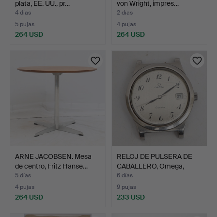
plata, EE. UU., pr…
von Wright, impres…
4 días
2 días
5 pujas
4 pujas
264 USD
264 USD
ARNE JACOBSEN. Mesa
RELOJ DE PULSERA DE
de centro, Fritz Hanse…
CABALLERO, Omega,
Gené…
5 días
6 días
4 pujas
9 pujas
264 USD
233 USD