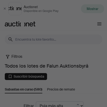
Auctionet
Mostrar
Cerrar
Disponible en Google Play
Auctionet.com
Filtros
Todos
Todos los lotes de Falun Auktionsbyrå
los
Suscribir búsqueda
lotes
Subastas en curso
(580)
Precios de remate
de
Falun
Subastas
Filtrar