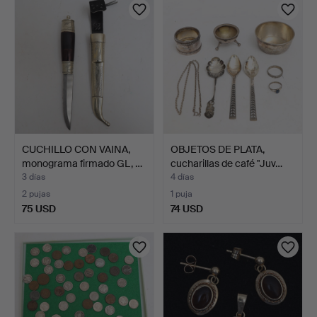
CUCHILLO CON VAINA,
OBJETOS DE PLATA,
monograma firmado GL, …
cucharillas de café "Juv…
3 días
4 días
2 pujas
1 puja
75 USD
74 USD