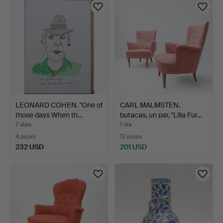
LEONARD COHEN. ''One of
CARL MALMSTEN.
those days When th…
butacas, un par, "Lilla Fur…
7 días
1 día
4 pujas
12 pujas
232 USD
201 USD