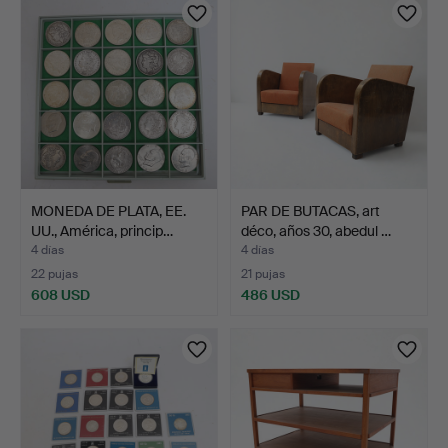
seleccionado
MONEDA DE PLATA, EE.
PAR DE BUTACAS, art
UU., América, princip…
déco, años 30, abedul …
4 días
4 días
22 pujas
21 pujas
608 USD
486 USD