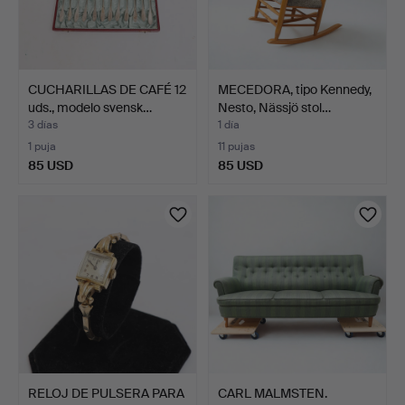
CUCHARILLAS DE CAFÉ 12
MECEDORA, tipo Kennedy,
uds., modelo svensk…
Nesto, Nässjö stol…
3 días
1 día
1 puja
11 pujas
85 USD
85 USD
RELOJ DE PULSERA PARA
CARL MALMSTEN.