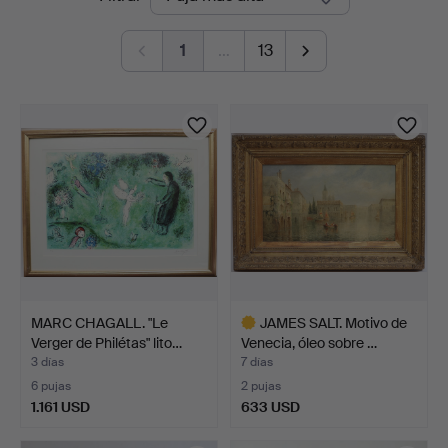
en
Auktionsbyrå
1
…
13
curso
MARC CHAGALL. "Le
JAMES SALT. Motivo de
Verger de Philétas" lito…
Venecia, óleo sobre …
3 días
7 días
6 pujas
2 pujas
1.161 USD
633 USD
Lote