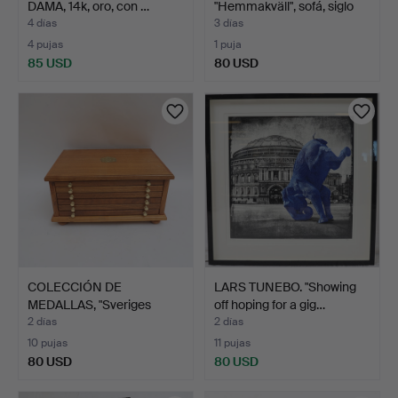
DAMA, 14k, oro, con …
"Hemmakväll", sofá, siglo
X…
4 días
3 días
4 pujas
1 puja
85 USD
80 USD
COLECCIÓN DE
LARS TUNEBO. "Showing
MEDALLAS, "Sveriges
off hoping for a gig…
regenter …
2 días
2 días
10 pujas
11 pujas
80 USD
80 USD