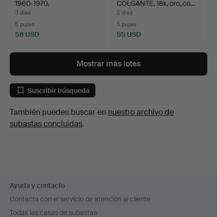
1960-1970.
COLGANTE, 18k, oro, co…
3 días
5 días
5 pujas
5 pujas
58 USD
55 USD
Mostrar más lotes
Suscribir búsqueda
También puedes buscar en
nuestro archivo de
subastas concluidas
.
Navegación
Ayuda y contacto
en
Contacta con el servicio de atención al cliente
el
Todas las casas de subastas