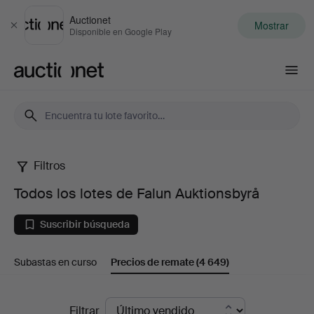
Auctionet
Mostrar
Cerrar
Disponible en Google Play
Auctionet.com
Filtros
Todos
Todos los lotes de Falun Auktionsbyrå
los
Suscribir búsqueda
lotes
Subastas en curso
Precios de remate
(4 649)
de
Falun
Precios
Filtrar