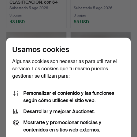
CLASIFICACIÓN, con 64
uds. de c…
Subastado 5 ago 2026
Subastado 5 ago 2026
3 pujas
3 pujas
43 USD
55 USD
Usamos cookies
Algunas cookies son necesarias para utilizar el
servicio. Las cookies que tú mismo puedes
gestionar se utilizan para:
Personalizar el contenido y las funciones
MOLDES 10 uds., siglo XIX,
BALJOR 5 uds., cobre, siglo
según cómo utilices el sitio web.
parcialmente co…
XIX.
Subastado 5 ago 2026
Subastado 5 ago 2026
Desarrollar y mejorar Auctionet.
4 pujas
13 pujas
Mostrarte y promocionar noticias y
48 USD
148 USD
contenidos en sitios web externos.