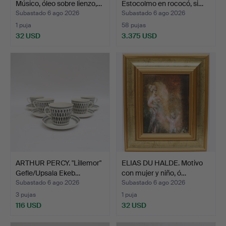
Músico, óleo sobre lienzo,…
Estocolmo en rococó, si…
Subastado 6 ago 2026
Subastado 6 ago 2026
1 puja
58 pujas
32 USD
3.375 USD
Lote
seleccionado
ARTHUR PERCY. "Lillemor"
ELIAS DU HALDE. Motivo
Gefle/Upsala Ekeb…
con mujer y niño, ó…
Subastado 6 ago 2026
Subastado 6 ago 2026
3 pujas
1 puja
116 USD
32 USD