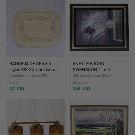
BANDEJA DE SERVIR,
ANETTE BJÖRK-
siglos XIX-XX, con deco…
SWENSSON. "I mitt
fönster" Ól…
Subastado 5 ago 2026
Subastado 5 ago 2026
1 puja
27 pujas
32 USD
248 USD