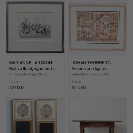
MARIANNE LARSSON.
JOHAN THUNBERG.
Motivo floral, aguafuert…
Escena con figuras,
firmad…
Subastado 6 ago 2026
Subastado 6 ago 2026
1 puja
1 puja
32 USD
32 USD