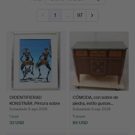
de
Auktionsbyrå
1
…
97
remate
OIDENTIFIERAD
CÓMODA, con sobre de
KONSTNÄR. Pintura sobre
piedra, estilo gustav…
pane…
Subastado 6 ago 2026
Subastado 6 ago 2026
1 puja
11 pujas
32 USD
85 USD