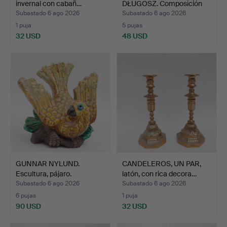
invernal con cabañ…
DŁUGOSZ. Composición
co…
Subastado 6 ago 2026
Subastado 6 ago 2026
1 puja
5 pujas
32 USD
48 USD
GUNNAR NYLUND.
CANDELEROS, UN PAR,
Escultura, pájaro.
latón, con rica decora…
Subastado 6 ago 2026
Subastado 6 ago 2026
6 pujas
1 puja
90 USD
32 USD