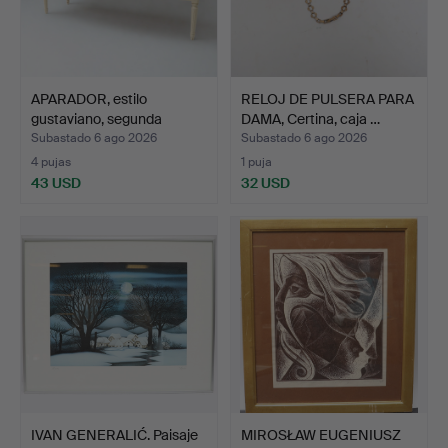
APARADOR, estilo
RELOJ DE PULSERA PARA
gustaviano, segunda
DAMA, Certina, caja …
mitad…
Subastado 6 ago 2026
Subastado 6 ago 2026
4 pujas
1 puja
43 USD
32 USD
IVAN GENERALIĆ. Paisaje
MIROSŁAW EUGENIUSZ