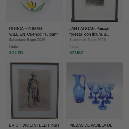
ULRICA HYDMAN
JAN LAGGAR. Paisaje
VALLIEN. Cuenco, "Tulpan"
forestal con figura, a…
co…
Subastado 5 ago 2026
Subastado 5 ago 2026
1 puja
1 puja
32 USD
32 USD
ERICH WOLFSFELD. Figura
PIEZAS DE VAJILLA DE