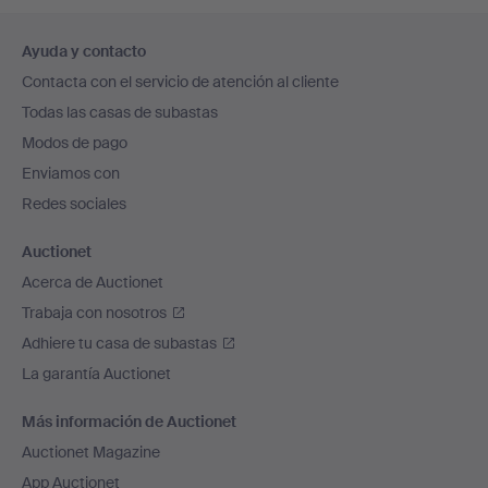
Navegación
Ayuda y contacto
en
Contacta con el servicio de atención al cliente
el
Todas las casas de subastas
pie
Modos de pago
de
Enviamos con
página
Redes sociales
Auctionet
Acerca de Auctionet
Trabaja con nosotros
Adhiere tu casa de subastas
La garantía Auctionet
Más información de Auctionet
Auctionet Magazine
App Auctionet