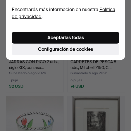
Encontrarás más información en nuestra
Política
de privacidad
.
Aceptarlas todas
Configuración de cookies
JARRAS CON PICO 2 uds.,
CARRETES DE PESCA 8
siglo XIX, con asa…
uds., Mitchell 7150, C…
Subastado 5 ago 2026
Subastado 5 ago 2026
1 puja
5 pujas
32 USD
74 USD