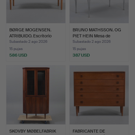
BØRGE MOGENSEN.
BRUNO MATHSSON. OG
ATRIBUIDO. Escritorio
PIET HEIN Mesa de
exen…
comed…
Subastado 2 ago 2026
Subastado 2 ago 2026
15 pujas
15 pujas
586 USD
387 USD
SKOVBY MØBELFABRIK
FABRICANTE DE