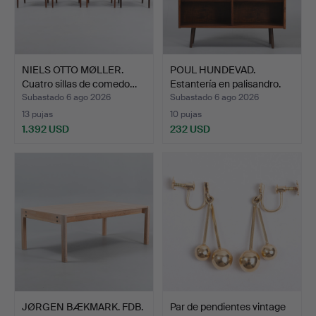
NIELS OTTO MØLLER.
POUL HUNDEVAD.
Cuatro sillas de comedo…
Estantería en palisandro.
D…
Subastado 6 ago 2026
Subastado 6 ago 2026
13 pujas
10 pujas
1.392 USD
232 USD
JØRGEN BÆKMARK. FDB.
Par de pendientes vintage