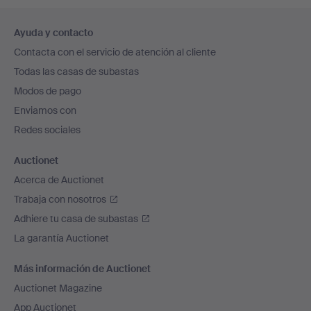
Navegación
Ayuda y contacto
en
Contacta con el servicio de atención al cliente
el
Todas las casas de subastas
pie
Modos de pago
de
Enviamos con
página
Redes sociales
Auctionet
Acerca de Auctionet
Trabaja con nosotros
Adhiere tu casa de subastas
La garantía Auctionet
Más información de Auctionet
Auctionet Magazine
App Auctionet