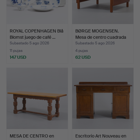
ROYAL COPENHAGEN Blå
BØRGE MOGENSEN.
Blomst juego de café …
Mesa de centro cuadrada
de…
Subastado 5 ago 2026
Subastado 5 ago 2026
11 pujas
4 pujas
147 USD
62 USD
MESA DE CENTRO en
Escritorio Art Nouveau en