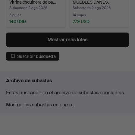
Vitrina esquinera de pa…
MUEBLES DANÉS.
Cómoda en tec…
Subastado 2 ago 2026
Subastado 2 ago 2026
5 pujas
14 pujas
140 USD
279 USD
Mostrar más lotes
Suscribir búsqueda
Archivo de subastas
Estás buscando en el archivo de subastas concluidas.
Mostrar las subastas en curso.