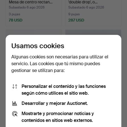
Mesa de centro rectan…
'double drop', o…
Subastado 6 ago 2026
Subastado 6 ago 2026
3 pujas
9 pujas
78 USD
287 USD
Usamos cookies
Algunas cookies son necesarias para utilizar el
servicio. Las cookies que tú mismo puedes
gestionar se utilizan para:
Personalizar el contenido y las funciones
NOOMI BACKHAUSEN.
SEVERIN HANSEN. Mesa
según cómo utilices el sitio web.
Fuente grande, Søholm St…
de comedor redonda en…
Subastado 6 ago 2026
Subastado 6 ago 2026
Desarrollar y mejorar Auctionet.
2 pujas
21 pujas
Mostrarte y promocionar noticias y
55 USD
1.548 USD
contenidos en sitios web externos.