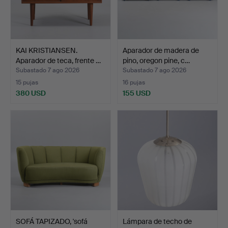
KAI KRISTIANSEN.
Aparador de madera de
Aparador de teca, frente …
pino, oregon pine, c…
Subastado 7 ago 2026
Subastado 7 ago 2026
15 pujas
16 pujas
380 USD
155 USD
SOFÁ TAPIZADO, 'sofá
Lámpara de techo de