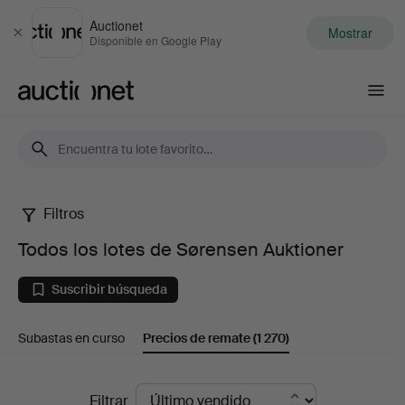
Auctionet
Mostrar
Cerrar
Disponible en Google Play
Auctionet.com
Filtros
Todos
Todos los lotes de Sørensen Auktioner
los
Suscribir búsqueda
lotes
Subastas en curso
Precios de remate
(1 270)
de
Sørensen
Precios
Filtrar