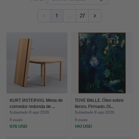
de
Auktioner
1
…
27
remate
KURT ØSTERVIG. Mesa de
TOVE BALLE. Óleo sobre
comedor redonda de …
lienzo. Firmado. Di…
Subastado 8 ago 2026
Subastado 8 ago 2026
8 pujas
8 pujas
676 USD
140 USD