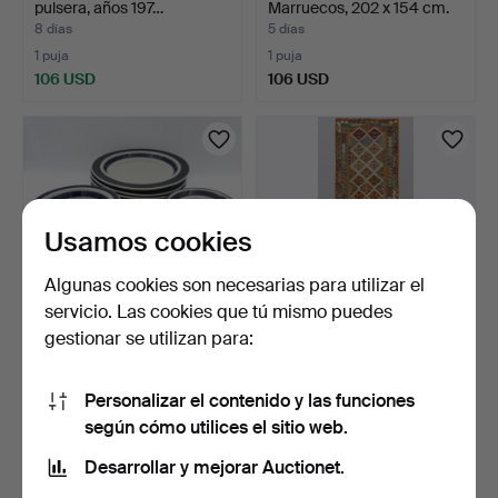
pulsera, años 197…
Marruecos, 202 x 154 cm.
8 días
5 días
1 puja
1 puja
106 USD
106 USD
Usamos cookies
Algunas cookies son necesarias para utilizar el
servicio. Las cookies que tú mismo puedes
gestionar se utilizan para:
ARABIA, Finlandia, piezas
ALFOMBRA ORIENTAL,
de vajilla, 12+1…
kilim, diseño clásico m…
Personalizar el contenido y las funciones
3 horas 59 min
3 días
según cómo utilices el sitio web.
7 pujas
7 pujas
106 USD
85 USD
Desarrollar y mejorar Auctionet.