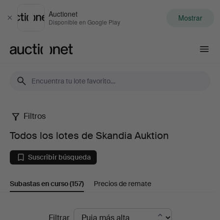
Auctionet
Mostrar
Cerrar
Disponible en Google Play
Auctionet.com
Filtros
Todos
Todos los lotes de Skandia Auktion
los
Suscribir búsqueda
lotes
Subastas en curso
(157)
Precios de remate
de
Skandia
Subastas
Filtrar