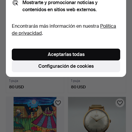
Mostrarte y promocionar noticias y
contenidos en sitios web externos.
Encontrarás más información en nuestra
Política
de privacidad
.
Aceptarlas todas
ALFOMBRA ORIENTAL,
ALFOMBRA ORIENTAL,
Configuración de cookies
kilim, diseño clásico m…
kilim, tejida a mano, c…
4 horas 17 min
7 días
1 puja
1 puja
80 USD
80 USD