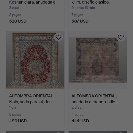
Keshan clara, anudada a…
kilim, diseño clásico, …
3 días
6 horas 13 min
3 pujas
7 pujas
528 USD
507 USD
ALFOMBRA ORIENTAL,
ALFOMBRA ORIENTAL,
Nain, seda parcial, den…
anudada a mano, estilo …
1 día
2 días
5 pujas
4 pujas
490 USD
444 USD