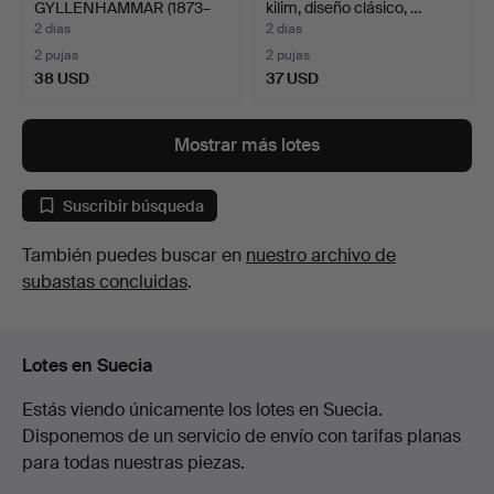
GYLLENHAMMAR (1873–
kilim, diseño clásico, …
1968). Dama ele…
2 días
2 días
2 pujas
2 pujas
38 USD
37 USD
Mostrar más lotes
Suscribir búsqueda
También puedes buscar en
nuestro archivo de
subastas concluidas
.
Lotes en Suecia
Estás viendo únicamente los lotes en Suecia.
Disponemos de un servicio de envío con tarifas planas
para todas nuestras piezas.