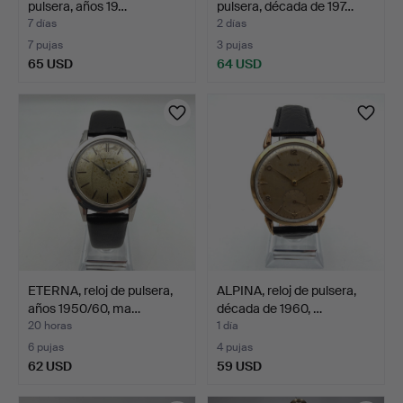
pulsera, años 19…
pulsera, década de 197…
7 días
2 días
7 pujas
3 pujas
65 USD
64 USD
ETERNA, reloj de pulsera,
ALPINA, reloj de pulsera,
años 1950/60, ma…
década de 1960, …
20 horas
1 día
6 pujas
4 pujas
62 USD
59 USD