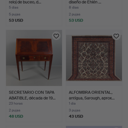
reloj de buceo, d…
diseño de Ehlén …
5 días
8 días
5 pujas
2 pujas
53 USD
53 USD
SECRETARIO CON TAPA
ALFOMBRA ORIENTAL,
ABATIBLE, década de 19…
antigua, Sarough, aprox…
23 horas
1 día
2 pujas
3 pujas
48 USD
43 USD