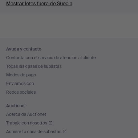
Mostrar lotes fuera de Suecia
Navegación
Ayuda y contacto
en
Contacta con el servicio de atención al cliente
el
Todas las casas de subastas
pie
Modos de pago
de
Enviamos con
página
Redes sociales
Auctionet
Acerca de Auctionet
Trabaja con nosotros
Adhiere tu casa de subastas