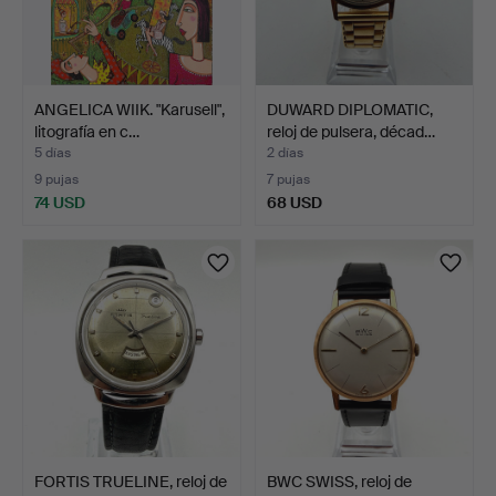
ANGELICA WIIK. "Karusell",
DUWARD DIPLOMATIC,
litografía en c…
reloj de pulsera, décad…
5 días
2 días
9 pujas
7 pujas
74 USD
68 USD
FORTIS TRUELINE, reloj de
BWC SWISS, reloj de