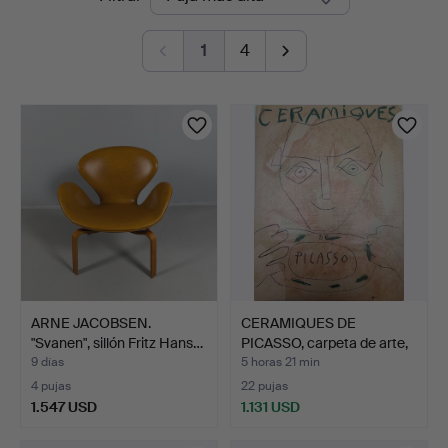
en
Auktion
1
4
curso
ARNE JACOBSEN.
CERAMIQUES DE
"Svanen", sillón Fritz Hans…
PICASSO, carpeta de arte,
Su…
9 días
5 horas 21 min
4 pujas
22 pujas
1.547 USD
1.131 USD