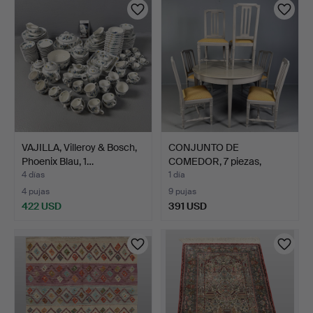
VAJILLA, Villeroy & Bosch,
CONJUNTO DE
Phoenix Blau, 1…
COMEDOR, 7 piezas,
finales del…
4 días
1 día
4 pujas
9 pujas
422 USD
391 USD