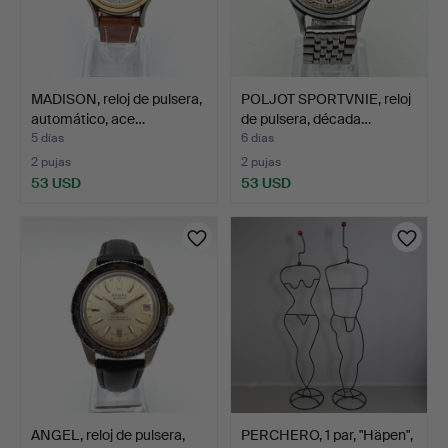
MADISON, reloj de pulsera,
POLJOT SPORTVNIE, reloj
automático, ace…
de pulsera, década…
5 días
6 días
2 pujas
2 pujas
53 USD
53 USD
ANGEL, reloj de pulsera,
PERCHERO, 1 par, "Häpen",