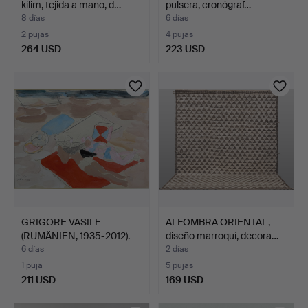
kilim, tejida a mano, d…
pulsera, cronógraf…
8 días
6 días
2 pujas
4 pujas
264 USD
223 USD
GRIGORE VASILE
ALFOMBRA ORIENTAL,
(RUMÄNIEN, 1935-2012).
diseño marroquí, decora…
"Pla…
6 días
2 días
1 puja
5 pujas
211 USD
169 USD