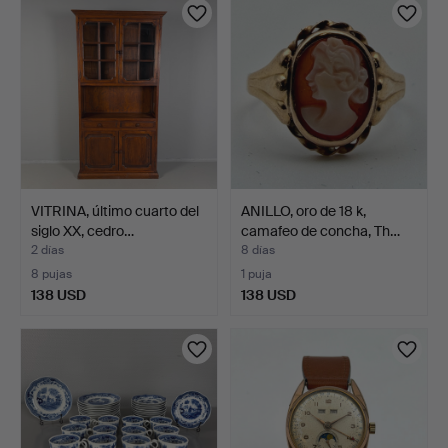
VITRINA, último cuarto del
ANILLO, oro de 18 k,
siglo XX, cedro…
camafeo de concha, Th…
2 días
8 días
8 pujas
1 puja
138 USD
138 USD