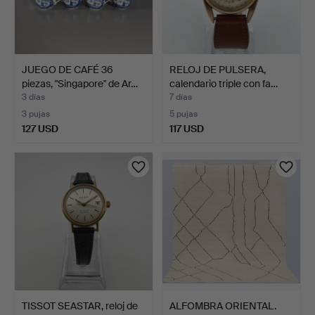
JUEGO DE CAFÉ 36
RELOJ DE PULSERA,
piezas, "Singapore" de Ar…
calendario triple con fa…
3 días
7 días
3 pujas
5 pujas
127 USD
117 USD
TISSOT SEASTAR, reloj de
ALFOMBRA ORIENTAL.