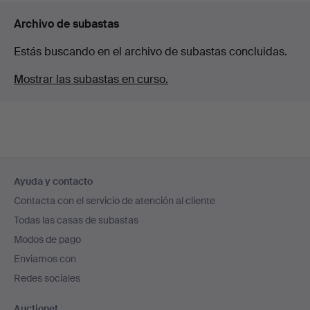
Archivo de subastas
Estás buscando en el archivo de subastas concluidas.
Mostrar las subastas en curso.
Navegación
Ayuda y contacto
en
Contacta con el servicio de atención al cliente
el
Todas las casas de subastas
pie
Modos de pago
de
Enviamos con
página
Redes sociales
Auctionet