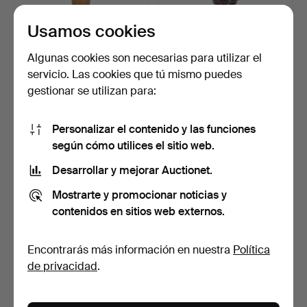
Usamos cookies
BERNDT FRIBERG. Estudio
BERNDT FRIBERG. Estudio
Gustavsberg. Jarró…
Gustavsberg. Jarró…
Subastado 27 feb 2026
Subastado 14 abr 2026
Algunas cookies son necesarias para utilizar el
14 pujas
2 pujas
servicio. Las cookies que tú mismo puedes
1.392 USD
94 USD
gestionar se utilizan para:
Personalizar el contenido y las funciones
según cómo utilices el sitio web.
Desarrollar y mejorar Auctionet.
Mostrarte y promocionar noticias y
contenidos en sitios web externos.
Encontrarás más información en nuestra
Política
BERNDT FRIBERG. Estudio
BERNDT FRIBERG (1899-
de privacidad
.
Gustavsberg. Jarró…
1981). Gustavsberg St…
Subastado 14 abr 2026
Subastado 3 ago 2026
6 pujas
15 pujas