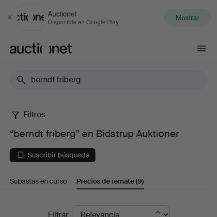
Auctionet
Mostrar
Cerrar
Disponible en Google Play
Auctionet.com
Filtros
“berndt
“berndt friberg” en Bidstrup Auktioner
friberg”
Suscribir búsqueda
en
Subastas en curso
Precios de remate
(9)
Bidstrup
Auktioner
Precios
Filtrar