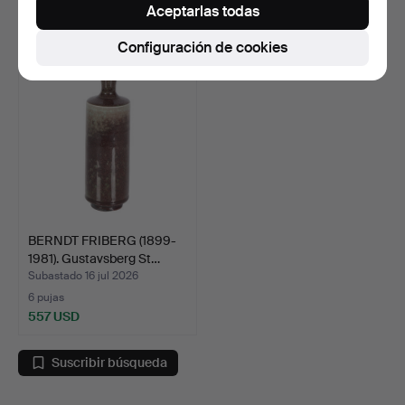
Aceptarlas todas
535 USD
1.856 USD
Configuración de cookies
BERNDT FRIBERG (1899-
1981). Gustavsberg St…
Subastado 16 jul 2026
6 pujas
557 USD
Suscribir búsqueda