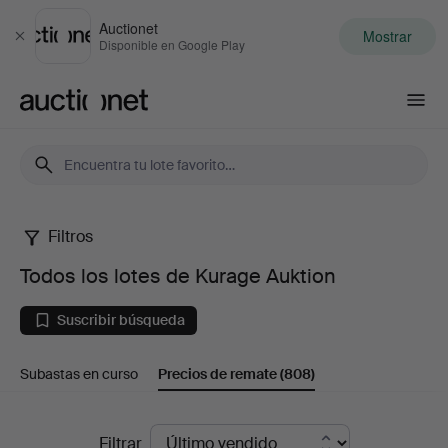
Auctionet
Mostrar
Cerrar
Disponible en Google Play
Auctionet.com
Filtros
Todos
Todos los lotes de Kurage Auktion
los
Suscribir búsqueda
lotes
Subastas en curso
Precios de remate
(808)
de
Kurage
Precios
Filtrar