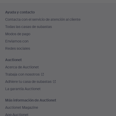
Navegación
Ayuda y contacto
en
Contacta con el servicio de atención al cliente
el
Todas las casas de subastas
pie
Modos de pago
de
Enviamos con
página
Redes sociales
Auctionet
Acerca de Auctionet
Trabaja con nosotros
Adhiere tu casa de subastas
La garantía Auctionet
Más información de Auctionet
Auctionet Magazine
App Auctionet