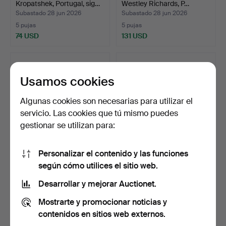
Kropatshek, Portugal, sig…
Westley Richards, P…
Subastado 28 jun 2026
Subastado 28 jun 2026
5 pujas
5 pujas
74 USD
131 USD
Usamos cookies
Algunas cookies son necesarias para utilizar el
servicio. Las cookies que tú mismo puedes
gestionar se utilizan para:
Personalizar el contenido y las funciones
m/1878 para músicos,
SABLE BAYONETA, P1858
según cómo utilices el sitio web.
sierra, Suiza, siglo …
Enfield para la mari…
Subastado 28 jun 2026
Subastado 28 jun 2026
Desarrollar y mejorar Auctionet.
15 pujas
5 pujas
Mostrarte y promocionar noticias y
284 USD
128 USD
contenidos en sitios web externos.