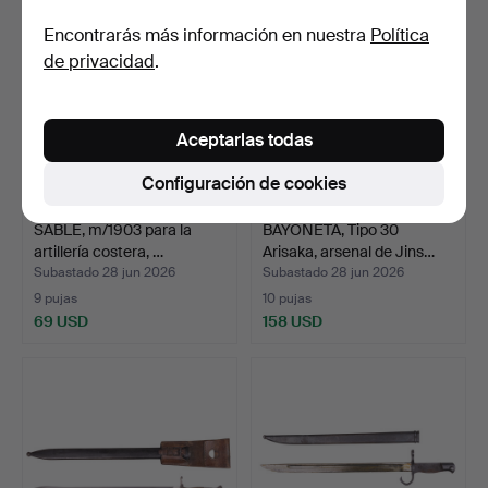
Encontrarás más información en nuestra
Política
de privacidad
.
Aceptarlas todas
Configuración de cookies
SABLE, m/1903 para la
BAYONETA, Tipo 30
artillería costera, …
Arisaka, arsenal de Jins…
Subastado 28 jun 2026
Subastado 28 jun 2026
9 pujas
10 pujas
69 USD
158 USD