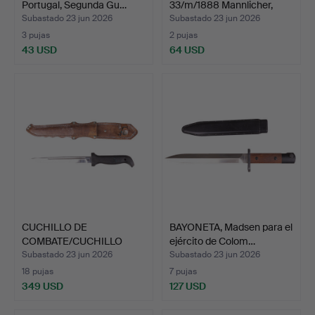
Portugal, Segunda Gu…
33/m/1888 Mannlicher,
Siam/…
Subastado 23 jun 2026
Subastado 23 jun 2026
3 pujas
2 pujas
43 USD
64 USD
CUCHILLO DE
BAYONETA, Madsen para el
COMBATE/CUCHILLO
ejército de Colom…
ARROJADIZO, p…
Subastado 23 jun 2026
Subastado 23 jun 2026
18 pujas
7 pujas
349 USD
127 USD