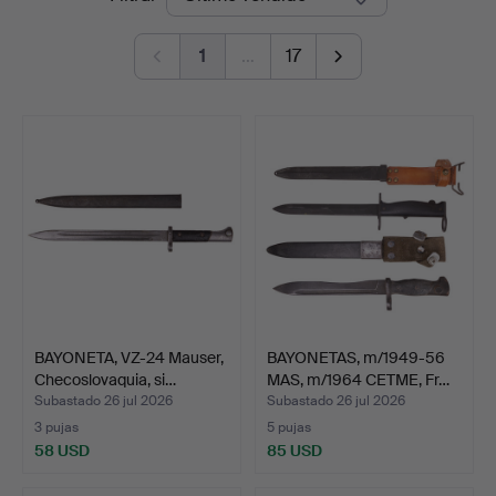
de
Auktion
1
…
17
remate
BAYONETA, VZ-24 Mauser,
BAYONETAS, m/1949-56
Checoslovaquia, si…
MAS, m/1964 CETME, Fr…
Subastado 26 jul 2026
Subastado 26 jul 2026
3 pujas
5 pujas
58 USD
85 USD