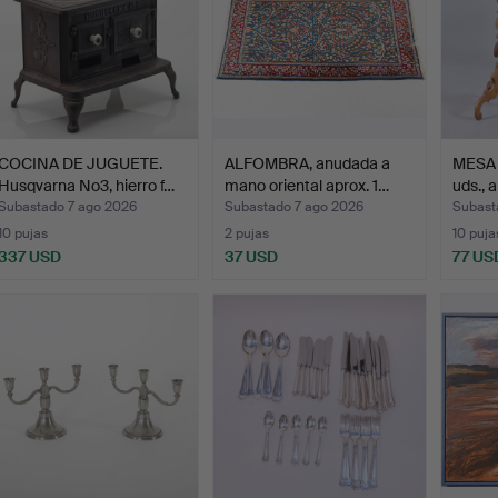
COCINA DE JUGUETE.
ALFOMBRA, anudada a
MESA 
Husqvarna No3, hierro f…
mano oriental aprox. 1…
uds., 
Subastado 7 ago 2026
Subastado 7 ago 2026
Subast
10 pujas
2 pujas
10 puja
337 USD
37 USD
77 US