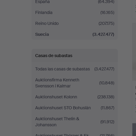
España
(64.394)
Finlandia
(16.165)
Reino Unido
(207.175)
Suecia
(3.427.477)
Casas de subastas
Todas las casas de subastas
(3.427.477)
Auktionsfirma Kenneth
(10.848)
Svensson i Kalmar
Auktionshuset Kolonn
(238.138)
Auktionshuset STO Bohuslän
(11.867)
Auktionshuset Thelin &
(91.912)
Johansson
Auktionshuset Thörner & Ek
(21.766)