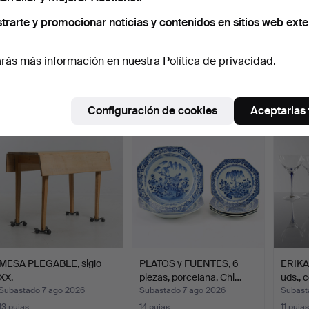
trarte y promocionar noticias y contenidos en sitios web exte
PENDIENTES, un par, oro
LEIF KANDER. Óleo sobre
TEJID
de 18K con diamant…
lienzo, "Uppbrotte…
piezas,
rás más información en nuestra
Política de privacidad
.
Subastado 7 ago 2026
Subastado 7 ago 2026
Subast
11 pujas
11 pujas
1 puja
137 USD
85 USD
32 US
Configuración de cookies
Aceptarlas
MESA PLEGABLE, siglo
PLATOS y FUENTES, 6
ERIKA
XX.
piezas, porcelana, Chi…
uds., 
Subastado 7 ago 2026
Subastado 7 ago 2026
Subast
13 pujas
14 pujas
11 pujas