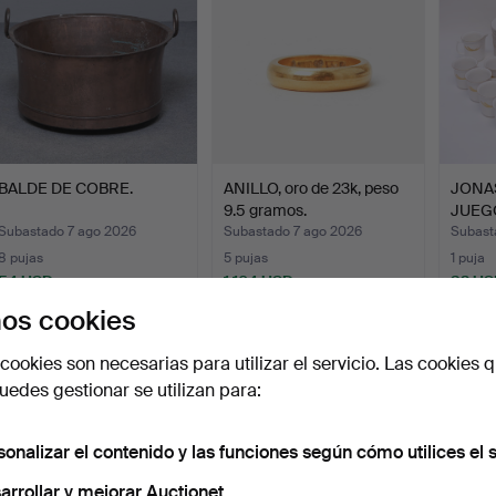
BALDE DE COBRE.
ANILLO, oro de 23k, peso
JONAS
9.5 gramos.
JUEG
GUST
Subastado 7 ago 2026
Subastado 7 ago 2026
Subast
8 pujas
5 pujas
1 puja
54 USD
1.104 USD
32 US
os cookies
cookies son necesarias para utilizar el servicio. Las cookies q
edes gestionar se utilizan para:
sonalizar el contenido y las funciones según cómo utilices el s
arrollar y mejorar Auctionet.