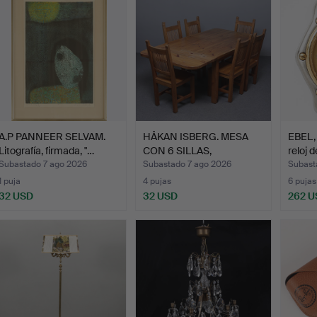
A.P PANNEER SELVAM.
HÅKAN ISBERG. MESA
EBEL, 
Litografía, firmada, "…
CON 6 SILLAS,
reloj 
PINO/PINO…
Subastado 7 ago 2026
Subastado 7 ago 2026
Subast
1 puja
4 pujas
6 pujas
32 USD
32 USD
262 U