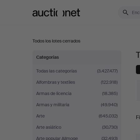
Auctionet.com
Todos los lotes cerrados
T
Todos
Categorías
los
Todas las categorías
(3.427.477)
Alfombras y textiles
(122.918)
lotes
Armas de licencia
(18.385)
en
Armas y militaria
(49.940)
P
Suecia
Arte
(645.032)
Fi
Arte asiático
(30.730)
r
Arte popular Allmoge
(32.493)