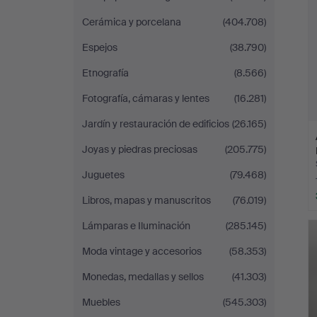
Cerámica y porcelana
(404.708)
Espejos
(38.790)
Etnografía
(8.566)
Fotografía, cámaras y lentes
(16.281)
Jardín y restauración de edificios
(26.165)
Joyas y piedras preciosas
(205.775)
Juguetes
(79.468)
Libros, mapas y manuscritos
(76.019)
Lámparas e Iluminación
(285.145)
Moda vintage y accesorios
(58.353)
Monedas, medallas y sellos
(41.303)
Muebles
(545.303)