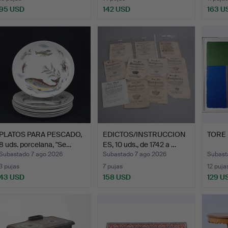
95 USD
142 USD
163 U
PLATOS PARA PESCADO,
EDICTOS/INSTRUCCION
TORE 
8 uds. porcelana, "Se…
ES, 10 uds., de 1742 a …
Subastado 7 ago 2026
Subastado 7 ago 2026
Subast
3 pujas
7 pujas
12 puja
43 USD
158 USD
129 U