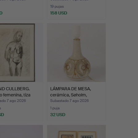
19 pujas
D
158 USD
ND CULLBERG.
LÁMPARA DE MESA,
 femenina, tiza
cerámica, Søholm,
Dinamar…
ado 7 ago 2026
Subastado 7 ago 2026
s
1 puja
SD
32 USD