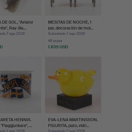
 DE SOL, "Aviator
MESITAS DE NOCHE, 1
hite", Ray-Ba…
par, decoración de mol…
ado 7 ago 2026
Subastado 7 ago 2026
48 pujas
SD
1.839 USD
ARETA HENNIX.
EVA-LENA MARTINSSON.
, "Flaggjunkare", …
FIGURITA, pato, vidri…
ado 7 ago 2026
Subastado 7 ago 2026