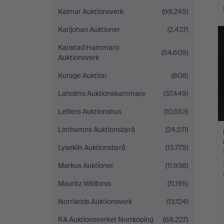
Kalmar Auktionsverk
(99.245)
Karljohan Auktioner
(2.427)
Karlstad Hammarö
(54.609)
Auktionsverk
Kurage Auktion
(808)
Laholms Auktionskammare
(37.449)
Leiflers Auktionshus
(10.553)
Limhamns Auktionsbyrå
(24.511)
Lysekils Auktionsbyrå
(13.775)
Markus Auktioner
(11.936)
Mauritz Widforss
(11.195)
Norrlands Auktionsverk
(13.124)
RA Auktionsverket Norrköping
(68.227)