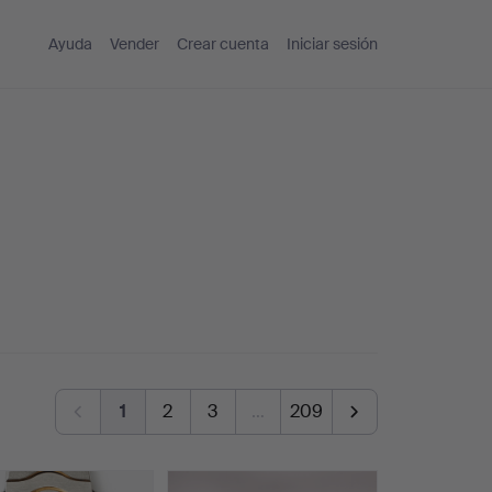
Ayuda
Vender
Crear cuenta
Iniciar sesión
1
2
3
…
209