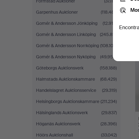
Formstad Auktioner
(37.114)
Mos
Garpenhus Auktioner
(118.481)
Gomér & Andersson Jönköping
(12.916)
Encontra
Gomér & Andersson Linköping
(245.811)
Gomér & Andersson Norrköping
(108.102)
Gomér & Andersson Nyköping
(49.954)
Göteborgs Auktionsverk
(158.188)
Halmstads Auktionskammare
(68.429)
Handelslagret Auktionsservice
(29.319)
Helsingborgs Auktionskammare
(211.234)
Hälsinglands Auktionsverk
(29.837)
Höganäs Auktionsverk
(28.396)
Höörs Auktionshall
(33.042)