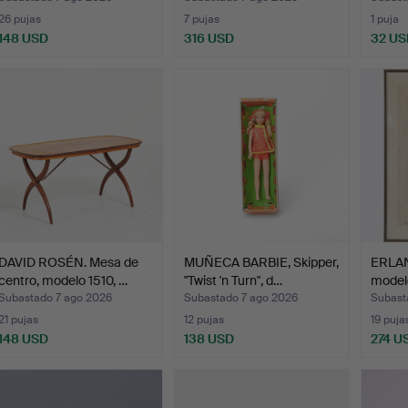
26 pujas
7 pujas
1 puja
148 USD
316 USD
32 US
DAVID ROSÉN. Mesa de
MUÑECA BARBIE, Skipper,
ERLA
centro, modelo 1510, …
"Twist 'n Turn", d…
modelo
sob…
Subastado 7 ago 2026
Subastado 7 ago 2026
Subast
21 pujas
12 pujas
19 puja
148 USD
138 USD
274 U