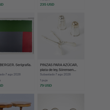
SD
235 USD
BERGER. Serigrafía.
PINZAS PARA AZÚCAR,
plata de ley, Sörensen…
ado 7 ago 2026
Subastado 7 ago 2026
s
1 puja
SD
79 USD