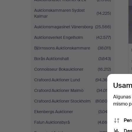
Auktionskammaren Sydost
(14.225)
Kalmar
Auktionsmagasinet Vänersborg
(25.566)
Auktionsverket Engelholm
(42.577)
Björnssons Auktionskammare
(38.011)
Borås Auktionshall
(3.643)
Connoisseur Bokauktioner
(16.212)
Crafoord Auktioner Lund
(94.362)
Usam
Crafoord Auktioner Malmö
(34.010)
Algunas 
Crafoord Auktioner Stockholm
(80.604)
mismo pu
Ekenbergs Auktioner
(3.042)
Per
Falun Auktionsbyrå
(4.669)
Des