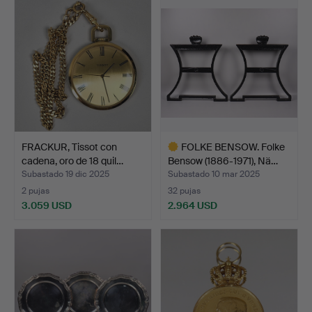
FRACKUR, Tissot con
FOLKE BENSOW. Folke
cadena, oro de 18 quil…
Bensow (1886-1971), Nä…
Subastado 19 dic 2025
Subastado 10 mar 2025
2 pujas
32 pujas
3.059 USD
2.964 USD
Lote
seleccionado