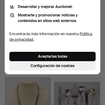
seleccionado
Desarrollar y mejorar Auctionet.
Mostrarte y promocionar noticias y
contenidos en sitios web externos.
Encontrarás más información en nuestra
Política
de privacidad
.
MONEDAS DE PLATA,
OLA BILLGREN.
suecas, un total de 3040…
fotografía, "Lucentum 4.
Aceptarlas todas
Ali…
Subastado 9 ene 2026
Subastado 31 may 2026
28 pujas
16 pujas
Configuración de cookies
2.226 USD
2.226 USD
Lote
Lote
seleccionado
seleccionado