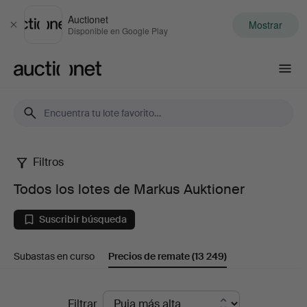
Auctionet
Mostrar
Cerrar
Disponible en Google Play
Auctionet.com
Filtros
Todos
Todos los lotes de Markus Auktioner
los
Suscribir búsqueda
lotes
Subastas en curso
Precios de remate
(13 249)
de
Markus
Precios
Filtrar