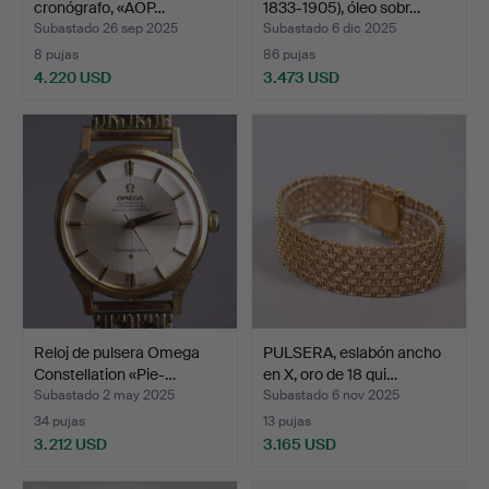
cronógrafo, «AOP…
1833-1905), óleo sobr…
Subastado 26 sep 2025
Subastado 6 dic 2025
8 pujas
86 pujas
4.220 USD
3.473 USD
Lote
seleccionado
Reloj de pulsera Omega
PULSERA, eslabón ancho
Constellation «Pie-…
en X, oro de 18 qui…
Subastado 2 may 2025
Subastado 6 nov 2025
34 pujas
13 pujas
3.212 USD
3.165 USD