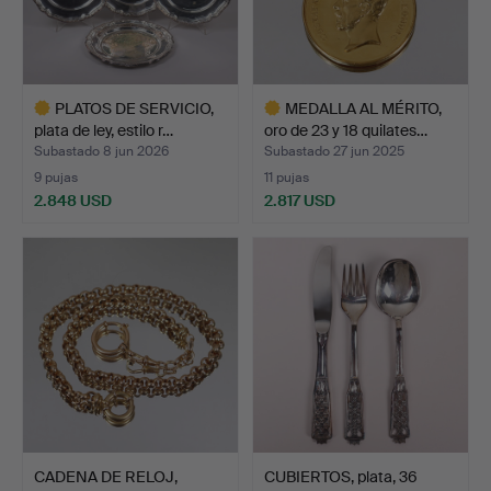
PLATOS DE SERVICIO,
MEDALLA AL MÉRITO,
plata de ley, estilo r…
oro de 23 y 18 quilates…
Subastado 8 jun 2026
Subastado 27 jun 2025
9 pujas
11 pujas
2.848 USD
2.817 USD
Lote
Lote
seleccionado
seleccionado
CADENA DE RELOJ,
CUBIERTOS, plata, 36