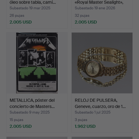
óleo sobre tabla, cami…
«Royal Master Sealight»,
E…
Subastado 19 mar 2025
Subastado 19 ene 2026
26 pujas
32 pujas
2.005 USD
2.005 USD
Lote
seleccionado
METALLICA, póster del
RELOJ DE PULSERA,
concierto de Masters…
Geneve, cuarzo, oro de 1…
Subastado 9 may 2025
Subastado 1 jul 2025
15 pujas
3 pujas
2.005 USD
1.962 USD