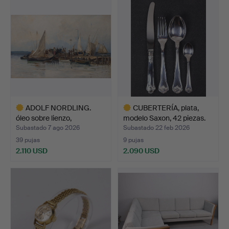
seleccionado
ADOLF NORDLING.
CUBERTERÍA, plata,
óleo sobre lienzo,
modelo Saxon, 42 piezas.
mercado…
Subastado 7 ago 2026
Subastado 22 feb 2026
39 pujas
9 pujas
2.110 USD
2.090 USD
Lote
Lote
seleccionado
seleccionado