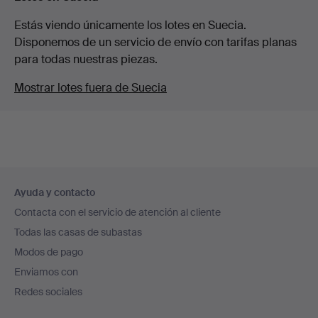
Estás viendo únicamente los lotes en Suecia.
Disponemos de un servicio de envío con tarifas planas
para todas nuestras piezas.
Mostrar lotes fuera de Suecia
Navegación
Ayuda y contacto
en
Contacta con el servicio de atención al cliente
el
Todas las casas de subastas
pie
Modos de pago
de
Enviamos con
página
Redes sociales