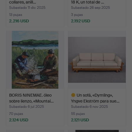
collares, anill…
18 K, un total de …
Subastado 11 dic 2025
Subastado 26 sep 2025
13 pujas
3 pujas
2.216 USD
2.192 USD
BORIS NINEMAE. óleo
Un sofá, «Dymling»,
sobre lienzo, «Mountai…
Yngve Ekström para sue…
Subastado 6 jul 2025
Subastado 6 nov 2025
70 pujas
55 pujas
2.124 USD
2.121 USD
Lote