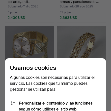
collares, anill…
armas y pantalones de …
Subastado 11 dic 2025
Subastado 28 ago 2025
4 pujas
43 pujas
2.430 USD
2.363 USD
Usamos cookies
Algunas cookies son necesarias para utilizar el
OMEGA, Geneva, reloj
PULSERA, X-link, oro de 18
servicio. Las cookies que tú mismo puedes
de pulsera manual, ca…
quilates.
gestionar se utilizan para:
Subastado 16 mar 2025
Subastado 14 dic 2025
3 pujas
5 pujas
2.321 USD
2.300 USD
Personalizar el contenido y las funciones
Lote
según cómo utilices el sitio web.