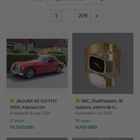
de
Auktioner
1
…
209
remate
JAGUAR XK 150 FHC
IWC, Shaffhausen, 18
1958, manual con
quilates, esfera de ó…
sobrema…
Subastado 10 ago 2025
Subastado 1 jun 2025
27 pujas
28 pujas
73.307 USD
9.705 USD
Lote
Lote