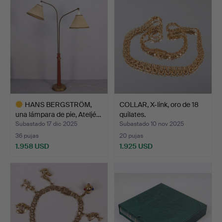
HANS BERGSTRÖM,
COLLAR, X-link, oro de 18
una lámpara de pie, Ateljé…
quilates.
Subastado 17 dic 2025
Subastado 10 nov 2025
36 pujas
20 pujas
1.958 USD
1.925 USD
Lote
seleccionado