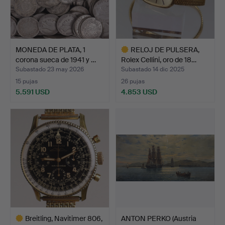
MONEDA DE PLATA, 1
RELOJ DE PULSERA,
corona sueca de 1941 y …
Rolex Cellini, oro de 18…
Subastado 23 may 2026
Subastado 14 dic 2025
15 pujas
26 pujas
5.591 USD
4.853 USD
Lote
seleccionado
Breitling, Navitimer 806,
ANTON PERKO (Austria