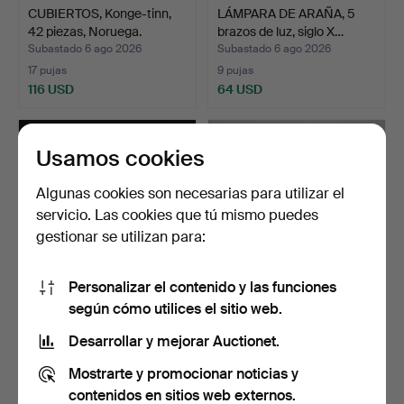
CUBIERTOS, Konge-tinn,
LÁMPARA DE ARAÑA, 5
42 piezas, Noruega.
brazos de luz, siglo X…
Subastado 6 ago 2026
Subastado 6 ago 2026
17 pujas
9 pujas
116 USD
64 USD
Usamos cookies
Algunas cookies son necesarias para utilizar el
servicio. Las cookies que tú mismo puedes
gestionar se utilizan para:
Personalizar el contenido y las funciones
según cómo utilices el sitio web.
TAZAS DE TÉ, 24 piezas,
ESTANTERÍA DE PARED,
vidrio refractario…
siglo XIX/XX.
Desarrollar y mejorar Auctionet.
Subastado 6 ago 2026
Subastado 6 ago 2026
Mostrarte y promocionar noticias y
1 puja
11 pujas
32 USD
79 USD
contenidos en sitios web externos.