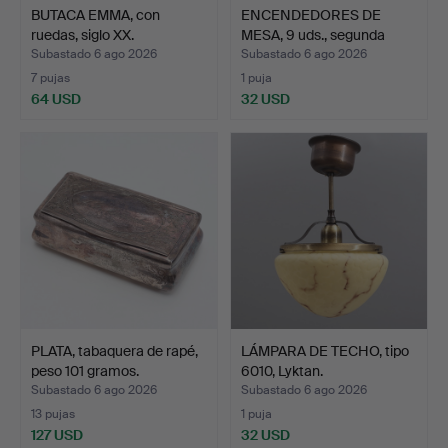
BUTACA EMMA, con
ENCENDEDORES DE
ruedas, siglo XX.
MESA, 9 uds., segunda
mita…
Subastado 6 ago 2026
Subastado 6 ago 2026
7 pujas
1 puja
64 USD
32 USD
PLATA, tabaquera de rapé,
LÁMPARA DE TECHO, tipo
peso 101 gramos.
6010, Lyktan.
Subastado 6 ago 2026
Subastado 6 ago 2026
13 pujas
1 puja
127 USD
32 USD