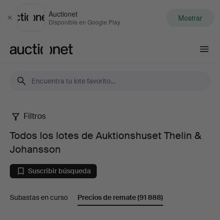
Auctionet
Mostrar
Cerrar
Disponible en Google Play
Auctionet.com
Filtros
Todos
Todos los lotes de Auktionshuset Thelin &
los
Johansson
lotes
Suscribir búsqueda
de
Subastas en curso
Precios de remate
(91 888)
Auktionshuset