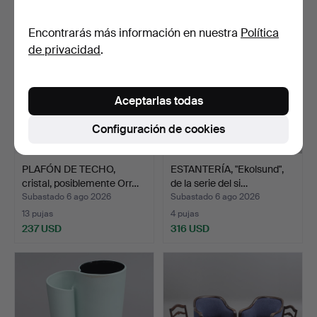
Encontrarás más información en nuestra
Política
de privacidad
.
Aceptarlas todas
Configuración de cookies
PLAFÓN DE TECHO,
ESTANTERÍA, "Ekolsund",
cristal, posiblemente Orr…
de la serie del si…
Subastado 6 ago 2026
Subastado 6 ago 2026
13 pujas
4 pujas
237 USD
316 USD