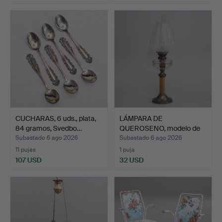
CUCHARAS, 6 uds., plata,
LÁMPARA DE
84 gramos, Svedbo…
QUEROSENO, modelo de
sobremesa,…
Subastado 6 ago 2026
Subastado 6 ago 2026
11 pujas
1 puja
107 USD
32 USD