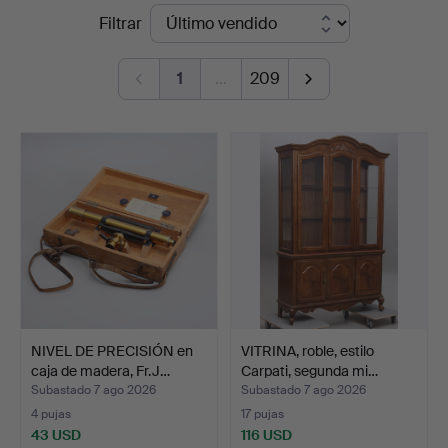
Precios
Filtrar
Thelin
de
&
1
…
209
remate
Johansson
NIVEL DE PRECISIÓN en
VITRINA, roble, estilo
caja de madera, Fr.J…
Carpati, segunda mi…
Subastado 7 ago 2026
Subastado 7 ago 2026
4 pujas
17 pujas
43 USD
116 USD