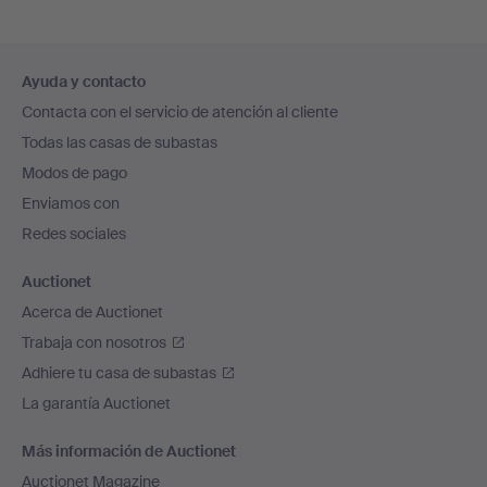
Navegación
Ayuda y contacto
en
Contacta con el servicio de atención al cliente
el
Todas las casas de subastas
pie
Modos de pago
de
Enviamos con
página
Redes sociales
Auctionet
Acerca de Auctionet
Trabaja con nosotros
Adhiere tu casa de subastas
La garantía Auctionet
Más información de Auctionet
Auctionet Magazine