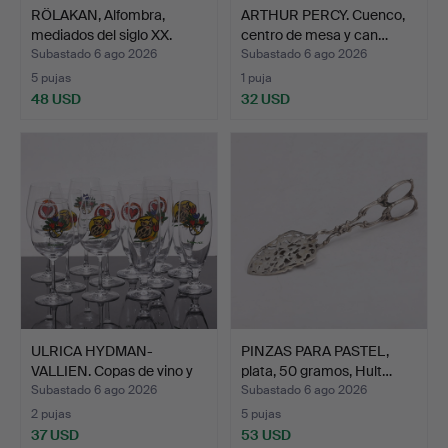
RÖLAKAN, Alfombra,
ARTHUR PERCY. Cuenco,
mediados del siglo XX.
centro de mesa y can…
Subastado 6 ago 2026
Subastado 6 ago 2026
5 pujas
1 puja
48 USD
32 USD
ULRICA HYDMAN-
PINZAS PARA PASTEL,
VALLIEN. Copas de vino y
plata, 50 gramos, Hult…
cer…
Subastado 6 ago 2026
Subastado 6 ago 2026
2 pujas
5 pujas
37 USD
53 USD