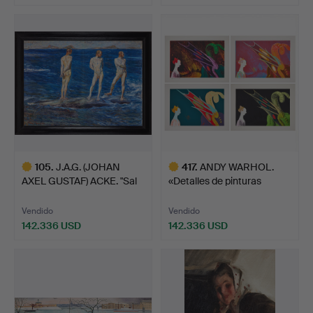
Lote
seleccionado
105
.
J.A.G. (JOHAN
417
.
ANDY WARHOL.
AXEL GUSTAF) ACKE. "Sal
«Detalles de pinturas
del …
renacen…
Vendido
Vendido
142.336 USD
142.336 USD
Lote
Lote
seleccionado
seleccionado