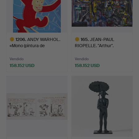
1206
.
ANDY WARHOL.
165
.
JEAN-PAUL
«Mono (pintura de
RIOPELLE. "Arthur".
juguete)».
Vendido
Vendido
158.152 USD
158.152 USD
Lote
Lote
seleccionado
seleccionado