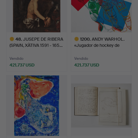
48
.
JUSEPE DE RIBERA
1200
.
ANDY WARHOL.
(SPAIN, XÀTIVA 1591 - 165…
«Jugador de hockey de
Frölund…
Vendido
Vendido
421.737 USD
421.737 USD
Lote
Lote
seleccionado
seleccionado