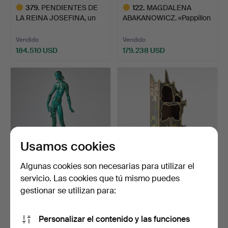
379
.
PENDIENTES DE
122
.
MAGDALENA
LA REINA JOSEFINA, un
ABAKANOWICZ. «Pappillon
par. O…
de Nuit»…
Vendido
Vendido
184.510 USD
179.238 USD
Lote
Lote
seleccionado
seleccionado
Usamos cookies
Algunas cookies son necesarias para utilizar el
servicio. Las cookies que tú mismo puedes
308
.
CARL MILLES.
369
.
VALENTIN
«Chica con hojas caídas».
KIELLAND. Armario,
gestionar se utilizan para:
Noruega 1902, …
Vendido
Vendido
Personalizar el contenido y las funciones
168.695 USD
163.423 USD