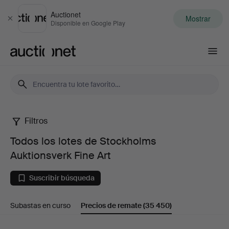
Auctionet
Mostrar
Cerrar
Disponible en Google Play
Auctionet.com
Filtros
Todos
Todos los lotes de Stockholms
los
Auktionsverk Fine Art
lotes
Suscribir búsqueda
de
Subastas en curso
Precios de remate
(35 450)
Stockholms