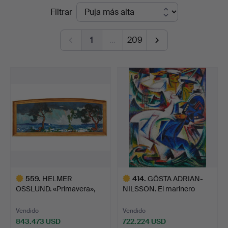
Precios
Filtrar
Auktionsverk
de
Fine
1
…
209
remate
Art
559
.
HELMER
414
.
GÖSTA ADRIAN-
OSSLUND. «Primavera»,
NILSSON. El marinero
óleo sobre li…
blanco y…
Vendido
Vendido
843.473 USD
722.224 USD