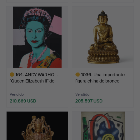
Lote
Lote
seleccionado
seleccionado
164
.
ANDY WARHOL.
1036
.
Una importante
"Queen Elizabeth II" de
figura china de bronce
"Reig…
dora…
Vendido
Vendido
210.869 USD
205.597 USD
Lote
Lote
seleccionado
seleccionado