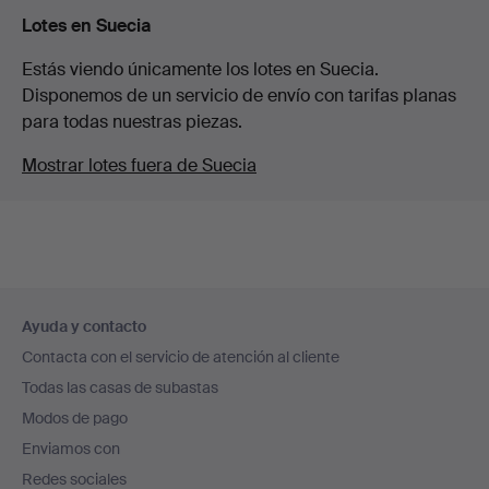
Lotes en Suecia
Estás viendo únicamente los lotes en Suecia.
Disponemos de un servicio de envío con tarifas planas
para todas nuestras piezas.
Mostrar lotes fuera de Suecia
Navegación
Ayuda y contacto
en
Contacta con el servicio de atención al cliente
el
Todas las casas de subastas
pie
Modos de pago
de
Enviamos con
página
Redes sociales