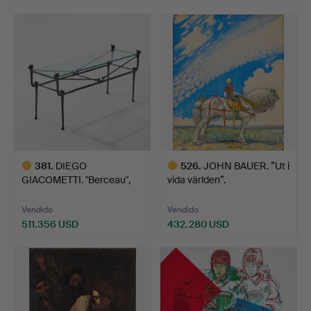
Lote
Lote
seleccionado
seleccionado
381
.
DIEGO
526
.
JOHN BAUER. ”Ut i
GIACOMETTI. "Berceau",
vida världen”.
mesa, modelo …
Vendido
Vendido
511.356 USD
432.280 USD
Lote
Lote
seleccionado
seleccionado