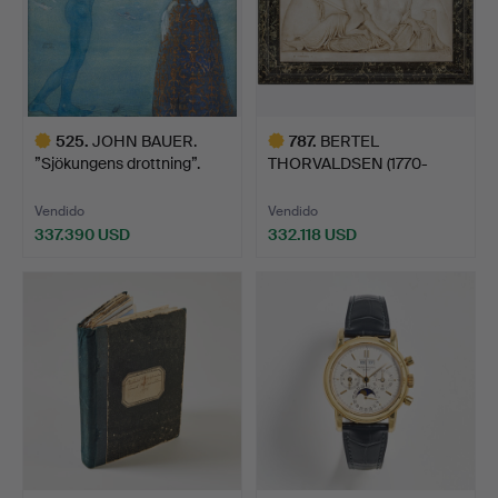
525
.
JOHN BAUER.
787
.
BERTEL
”Sjökungens drottning”.
THORVALDSEN (1770-
1844). Backantin…
Vendido
Vendido
337.390 USD
332.118 USD
Lote
Lote
seleccionado
seleccionado