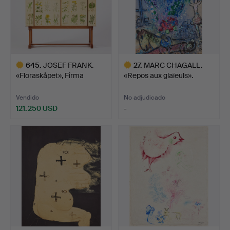
645
.
JOSEF FRANK.
27
.
MARC CHAGALL.
«Floraskåpet», Firma
«Repos aux glaïeuls».
Svenskt …
Vendido
No adjudicado
121.250 USD
-
Lote
Lote
seleccionado
seleccionado