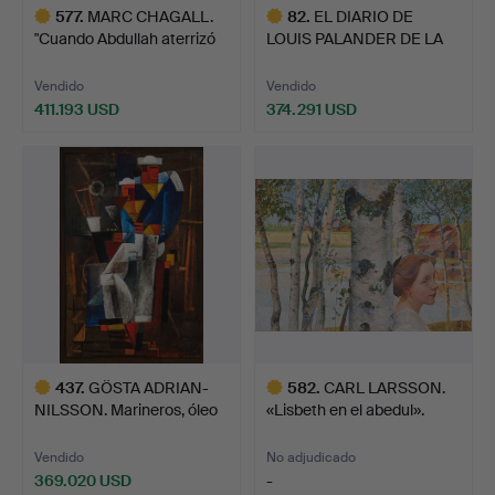
577
.
MARC CHAGALL.
82
.
EL DIARIO DE
"Cuando Abdullah aterrizó
LOUIS PALANDER DE LA
su…
EXPEDICI…
Vendido
Vendido
411.193 USD
374.291 USD
Lote
Lote
seleccionado
seleccionado
437
.
GÖSTA ADRIAN-
582
.
CARL LARSSON.
NILSSON. Marineros, óleo
«Lisbeth en el abedul».
sobr…
Vendido
No adjudicado
369.020 USD
-