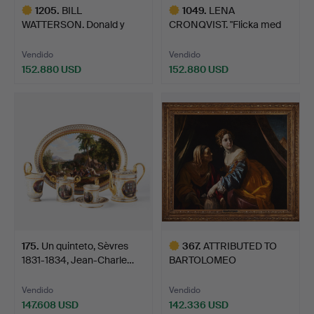
1205
.
BILL
1049
.
LENA
WATTERSON. Donald y
CRONQVIST. "Flicka med
Hobbe, tira cómic…
flätor och par…
Vendido
Vendido
152.880 USD
152.880 USD
Lote
Lote
seleccionado
seleccionado
175
.
Un quinteto, Sèvres
367
.
ATTRIBUTED TO
1831-1834, Jean-Charle…
BARTOLOMEO
CAVAROZZI. ATRIBU…
Vendido
Vendido
147.608 USD
142.336 USD