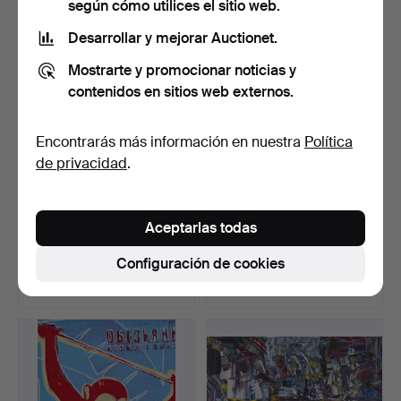
según cómo utilices el sitio web.
Lote
Lote
seleccionado
seleccionado
Desarrollar y mejorar Auctionet.
Mostrarte y promocionar noticias y
contenidos en sitios web externos.
Encontrarás más información en nuestra
Política
de privacidad
.
573
.
MARTIN BARRÉ.
6299
.
CARTA
Aceptarlas todas
65-S-8, pintura acrílica y
AUTÓGRAFA DE LINNEO A
g…
C. G. LUDWIG, …
Configuración de cookies
Vendido
Vendido
158.152 USD
158.152 USD
Lote
Lote
seleccionado
seleccionado