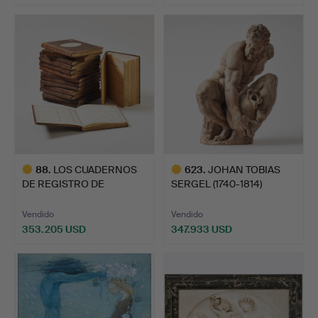
Lote
Lote
seleccionado
seleccionado
88
.
LOS CUADERNOS
623
.
JOHAN TOBIAS
DE REGISTRO DE
SERGEL (1740-1814)
NEUMÁTICOS DE…
atribuido …
Vendido
Vendido
353.205 USD
347.933 USD
Lote
Lote
seleccionado
seleccionado