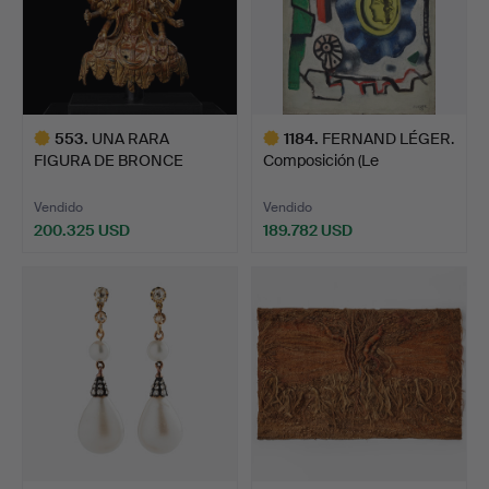
553
.
UNA RARA
1184
.
FERNAND LÉGER.
FIGURA DE BRONCE
Composición (Le
DORADO DE AVALOK…
médaillon).
Vendido
Vendido
200.325 USD
189.782 USD
Lote
Lote
seleccionado
seleccionado