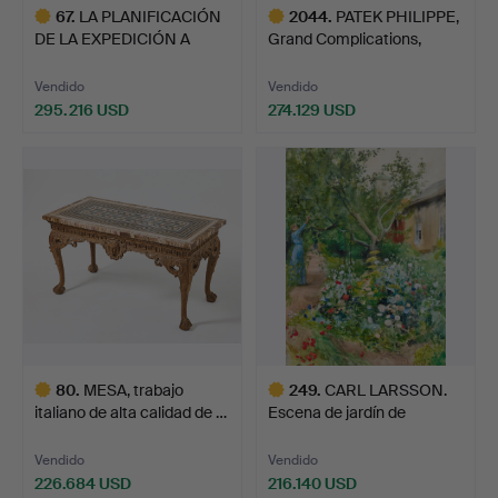
67
.
LA PLANIFICACIÓN
2044
.
PATEK PHILIPPE,
DE LA EXPEDICIÓN A
Grand Complications,
VEGA: …
Perpe…
Vendido
Vendido
295.216 USD
274.129 USD
Lote
Lote
seleccionado
seleccionado
80
.
MESA, trabajo
249
.
CARL LARSSON.
italiano de alta calidad de …
Escena de jardín de
Marstran…
Vendido
Vendido
226.684 USD
216.140 USD