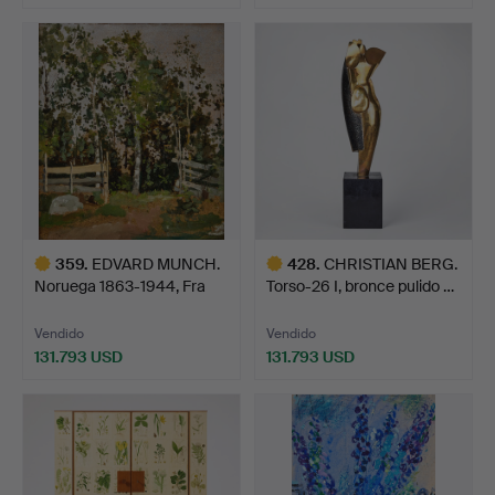
Lote
Lote
seleccionado
seleccionado
359
.
EDVARD MUNCH.
428
.
CHRISTIAN BERG.
Noruega 1863-1944, Fra
Torso-26 I, bronce pulido …
Vestr…
Vendido
Vendido
131.793 USD
131.793 USD
Lote
Lote
seleccionado
seleccionado