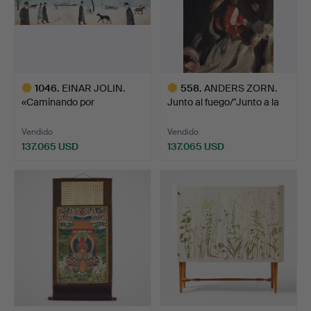
1046
.
EINAR JOLIN.
558
.
ANDERS ZORN.
«Caminando por
Junto al fuego/"Junto a la
Strandvägen».
ch…
Vendido
Vendido
137.065 USD
137.065 USD
Lote
Lote
seleccionado
seleccionado