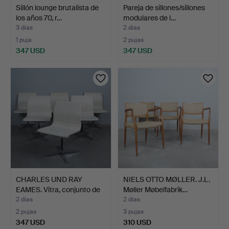
Sillón lounge brutalista de
Pareja de sillones/sillones
los años 70, r…
modulares de l…
3 días
2 días
1 puja
2 pujas
347 USD
347 USD
CHARLES UND RAY
NIELS OTTO MØLLER. J.L.
EAMES. Vitra, conjunto de
Møller Møbelfabrik…
…
2 días
2 días
2 pujas
3 pujas
347 USD
310 USD