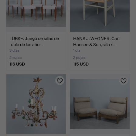
LÜBKE. Juego de sillas de
HANS J. WEGNER. Carl
roble de los año…
Hansen & Son, silla /…
3 días
1 día
2 pujas
2 pujas
116 USD
115 USD