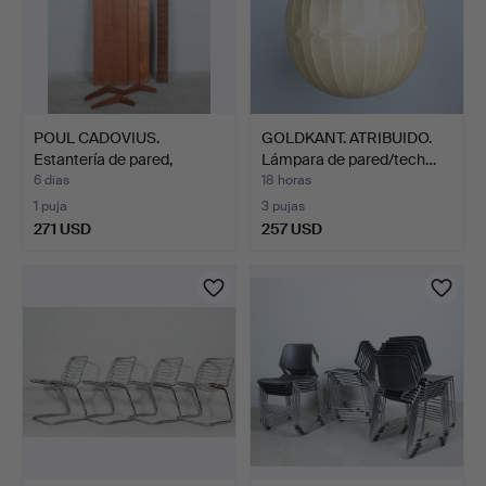
POUL CADOVIUS.
GOLDKANT. ATRIBUIDO.
Estantería de pared,
Lámpara de pared/tech…
"Royal…
6 días
18 horas
1 puja
3 pujas
271 USD
257 USD