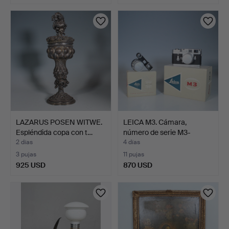
LAZARUS POSEN WITWE.
LEICA M3. Cámara,
Espléndida copa con t…
número de serie M3-
10102…
2 días
4 días
3 pujas
11 pujas
925 USD
870 USD