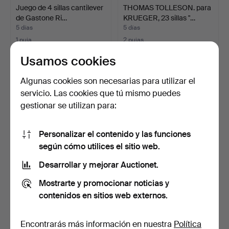
Juego de 4 sillas cantilever
THOMAS TOLLESON. para
de Gastone Ri…
KRUEGER, 23 sillas "…
5 días
5 días
1 puja
2 pujas
233 USD
232 USD
Usamos cookies
Algunas cookies son necesarias para utilizar el
servicio. Las cookies que tú mismo puedes
gestionar se utilizan para:
Personalizar el contenido y las funciones
según cómo utilices el sitio web.
Desarrollar y mejorar Auctionet.
Lámpara de techo Mid
Aplique/lámpara de techo
Mostrarte y promocionar noticias y
Century Spiral de Ver…
estilo florentino…
contenidos en sitios web externos.
3 días
1 día
2 pujas
2 pujas
232 USD
232 USD
Encontrarás más información en nuestra
Política