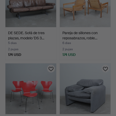
DE SEDE. Sofá de tres
Pareja de sillones con
plazas, modelo 'DS 3…
reposabrazos, roble…
5 días
6 días
2 pujas
2 pujas
174 USD
174 USD