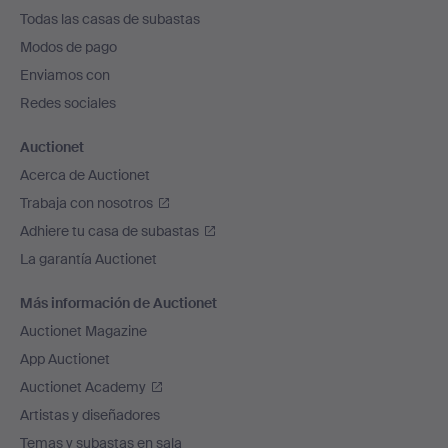
el
Todas las casas de subastas
pie
Modos de pago
de
Enviamos con
página
Redes sociales
Auctionet
Acerca de Auctionet
Trabaja con nosotros
Adhiere tu casa de subastas
La garantía Auctionet
Más información de Auctionet
Auctionet Magazine
App Auctionet
Auctionet Academy
Artistas y diseñadores
Temas y subastas en sala