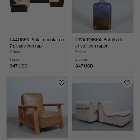
LAAUSER. Sofá modular de
OIVA TOIKKA. Botella de
7 piezas con tapi…
cristal con tapón …
2 días
5 días
1 puja
2 pujas
347 USD
347 USD