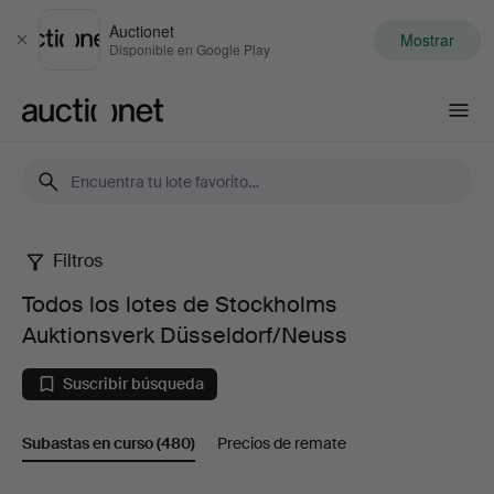
Auctionet
Mostrar
Cerrar
Disponible en Google Play
Auctionet.com
Filtros
Todos
Todos los lotes de Stockholms
los
Auktionsverk Düsseldorf/Neuss
lotes
Suscribir búsqueda
de
Subastas en curso
(480)
Precios de remate
Stockholms