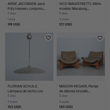
ARNE JACOBSEN. para
VICO MAGISTRETTI. Sillón,
Fritz Hansen, conjunto…
modelo 'Maralung…
2 días
5 días
1 puja
3 pujas
174 USD
172 USD
FLORIAN SCHULZ.
MAISON REGAIN. Pareja
Lámpara de techo con
de sillones brutalis…
contr…
3 días
5 días
5 pujas
2 pujas
155 USD
145 USD