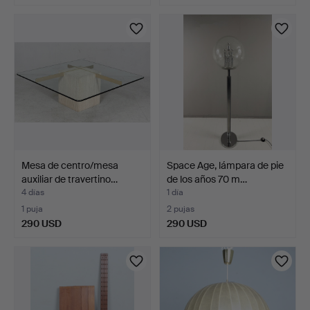
Mesa de centro/mesa
Space Age, lámpara de pie
auxiliar de travertino…
de los años 70 m…
4 días
1 día
1 puja
2 pujas
290 USD
290 USD