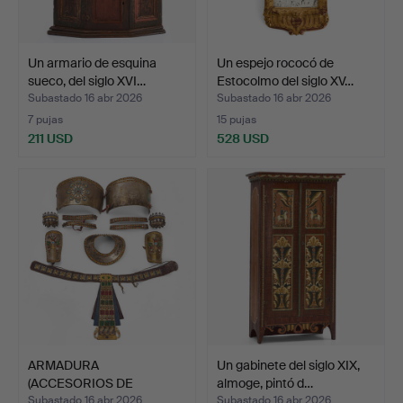
Un armario de esquina
Un espejo rococó de
sueco, del siglo XVI…
Estocolmo del siglo XV…
Subastado 16 abr 2026
Subastado 16 abr 2026
7 pujas
15 pujas
211 USD
528 USD
ARMADURA
Un gabinete del siglo XIX,
(ACCESORIOS DE
almoge, pintó d…
TEATRO), 8 piezas,…
Subastado 16 abr 2026
Subastado 16 abr 2026