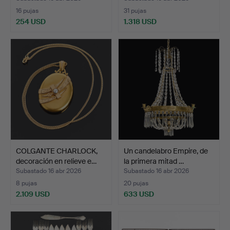
16 pujas
31 pujas
254 USD
1.318 USD
Lote
seleccionado
COLGANTE CHARLOCK,
Un candelabro Empire, de
decoración en relieve e…
la primera mitad …
Subastado 16 abr 2026
Subastado 16 abr 2026
8 pujas
20 pujas
2.109 USD
633 USD