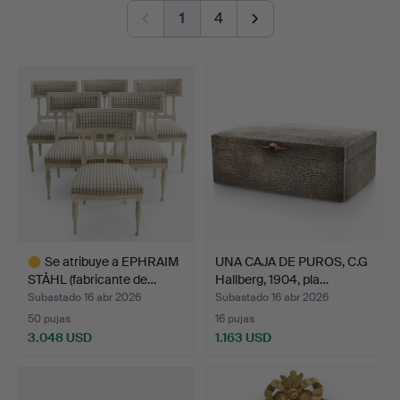
a Japonesque folding screen, a ladle holder, a cameo
1
4
remate
brooch, an English stilton spoon, Iwan Constantin
Johansson's stretching swans against a pale blue-pink
sky, a pair of substantial caryatids and much more
besides.
Welcome!
Se atribuye a EPHRAIM
UNA CAJA DE PUROS, C.G
STÅHL (fabricante de…
Hallberg, 1904, pla…
Subastado 16 abr 2026
Subastado 16 abr 2026
50 pujas
16 pujas
3.048 USD
1.163 USD
Lote
seleccionado