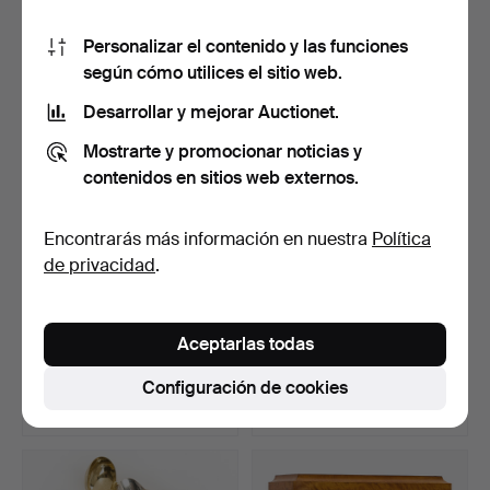
15 pujas
14 pujas
Personalizar el contenido y las funciones
197 USD
633 USD
según cómo utilices el sitio web.
Desarrollar y mejorar Auctionet.
Mostrarte y promocionar noticias y
contenidos en sitios web externos.
Encontrarás más información en nuestra
Política
de privacidad
.
Caballete de suelo de hierro
Un juego de vajilla «Onion
Aceptarlas todas
forjado, sigl…
Pattern» de 62 …
Subastado 16 abr 2026
Subastado 16 abr 2026
Configuración de cookies
16 pujas
31 pujas
159 USD
1.477 USD