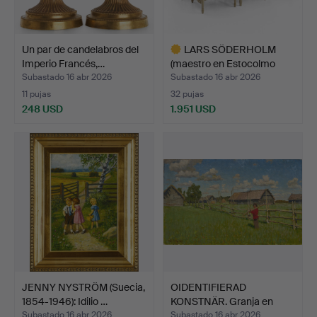
Un par de candelabros del
LARS SÖDERHOLM
Imperio Francés,…
(maestro en Estocolmo
1789-…
Subastado 16 abr 2026
Subastado 16 abr 2026
11 pujas
32 pujas
248 USD
1.951 USD
Lote
seleccionado
JENNY NYSTRÖM (Suecia,
OIDENTIFIERAD
1854-1946): Idilio …
KONSTNÄR. Granja en
paisaje …
Subastado 16 abr 2026
Subastado 16 abr 2026