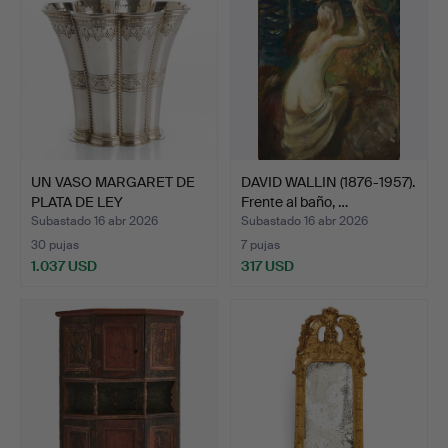
UN VASO MARGARET DE
DAVID WALLIN (1876-1957).
PLATA DE LEY
Frente al baño, …
MICHELSEN…
Subastado 16 abr 2026
Subastado 16 abr 2026
30 pujas
7 pujas
1.037 USD
317 USD