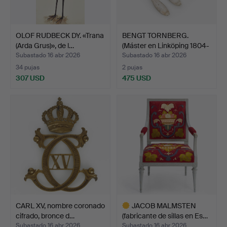
OLOF RUDBECK DY. «Trana
BENGT TORNBERG.
(Arda Grus)», de l…
(Máster en Linköping 1804-
…
Subastado 16 abr 2026
Subastado 16 abr 2026
34 pujas
2 pujas
307 USD
475 USD
CARL XV, nombre coronado
JACOB MALMSTEN
cifrado, bronce d…
(fabricante de sillas en Es…
Subastado 16 abr 2026
Subastado 16 abr 2026