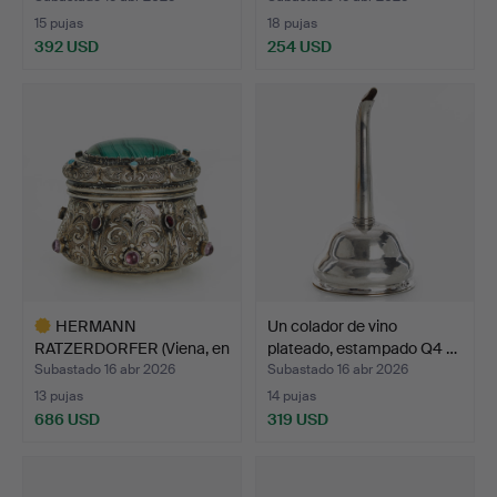
15 pujas
18 pujas
392 USD
254 USD
HERMANN
Un colador de vino
RATZERDORFER (Viena, en
plateado, estampado Q4 …
actividad …
Subastado 16 abr 2026
Subastado 16 abr 2026
13 pujas
14 pujas
686 USD
319 USD
Lote
seleccionado