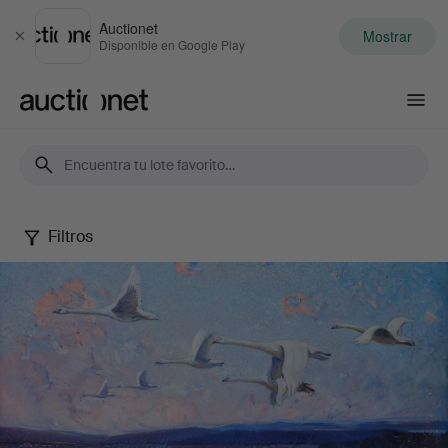
Auctionet
Mostrar
Cerrar
Disponible en Google Play
Auctionet.com
Filtros
Art
&
Antiques
XV