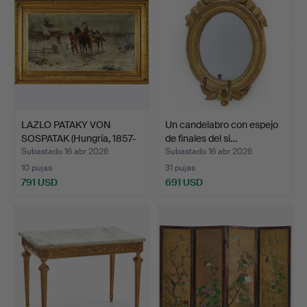
LAZLO PATAKY VON
Un candelabro con espejo
SOSPATAK (Hungría, 1857-
de finales del si…
1…
Subastado 16 abr 2026
Subastado 16 abr 2026
10 pujas
31 pujas
791 USD
691 USD