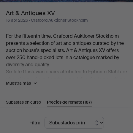
Art & Antiques XV
16 abr 2026
· Crafoord Auktioner Stockholm
For the fifteenth time, Crafoord Auktioner Stockholm
presents a selection of art and antiques curated by the
auction house's specialists. Art & Antiques XV offers
over 250 hand-picked lots in a catalogue marked by
diversity and quality.
Six late Gustavian chairs attributed to Ephraim Ståhl are
placed beneath an Empire chandelier. A silver necklace
Muestra más
made by Anders Arvidsson Castman in Eksjö in 1793
shares display space with a football signed by Real
Madrid's starting eleven from 1966. And on the
Subastas en curso
Precios de remate
(187)
bookshelf stands a copy of C L Grubb's substantial
collection of proverbs from the second half of the 17th
Precios
century. Add to this a wealth of beautiful objects,
Filtrar
including a mahogany chiffonier by Carl Hendric Blom,
de