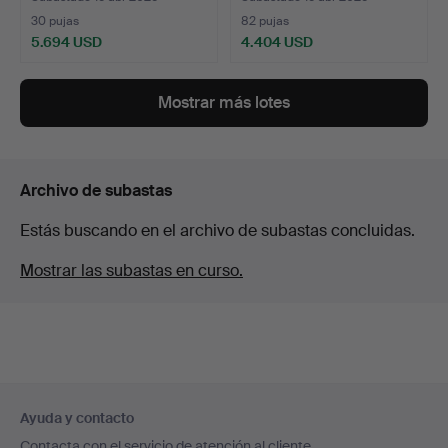
30 pujas
82 pujas
5.694 USD
4.404 USD
Mostrar más lotes
Archivo de subastas
Estás buscando en el archivo de subastas concluidas.
Mostrar las subastas en curso.
Navegación
Ayuda y contacto
en
Contacta con el servicio de atención al cliente