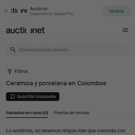
Auctionet
Mostrar
Cerrar
Disponible en Google Play
Auctionet.com
Filtros
Cerámica
Cerámica y porcelana en Colombos
y
Suscribir búsqueda
porcelana
Subastas en curso
(0)
Precios de remate
en
Colombos
Subastas
Lo sentimos, no tenemos ningún lote que coincida con