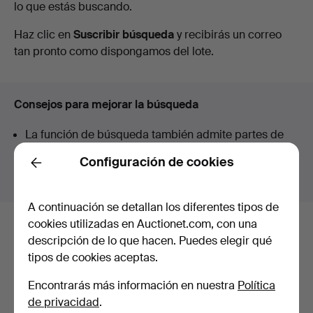
lo que estás buscando.
en
Haz clic en
Suscribir búsqueda
y recibirás un correo
curso
tan pronto como dispongamos del lote.
Consejos para mejorar la búsqueda
La función de búsqueda también admite partes de
palabras. Por ejemplo si buscas
braz
te aparecerán
Configuración de cookies
resultados para
braz
alete
.
Back
A continuación se detallan los diferentes tipos de
cookies utilizadas en Auctionet.com, con una
Estos son los lotes existentes
descripción de lo que hacen. Puedes elegir qué
tipos de cookies aceptas.
nuestro archivo que coinciden con
tu búsqueda.
Encontrarás más información en nuestra
Política
de privacidad
.
Mostrar todos los lotes