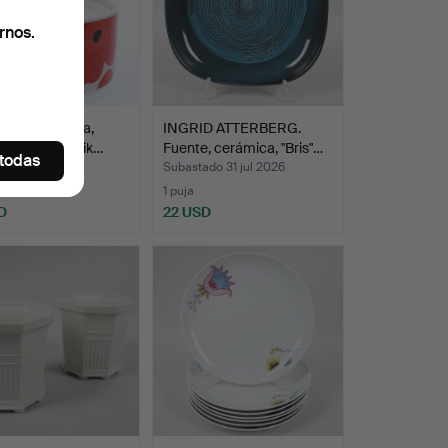
rnos.
ISOLA. Tetera,
INGRID ATTERBERG.
ana, "Oiva Unik…
Fuente, cerámica, "Bris"…
 todas
do 31 jul 2026
Subastado 31 jul 2026
s
1 puja
D
22 USD