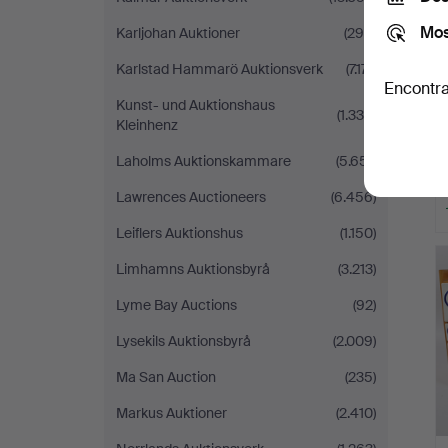
Mos
Karljohan Auktioner
(298)
Karlstad Hammarö Auktionsverk
(7.171)
Encontra
Kunst- und Auktionshaus
(1.336)
Kleinhenz
Laholms Auktionskammare
(5.651)
Lawrences Auctioneers
(6.456)
Leiflers Auktionshus
(1.150)
Limhamns Auktionsbyrå
(3.213)
Lyme Bay Auctions
(92)
Lysekils Auktionsbyrå
(2.009)
Ma San Auction
(235)
Markus Auktioner
(2.410)