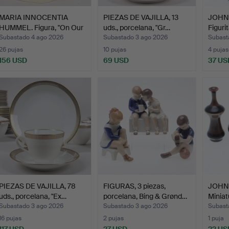
MARIA INNOCENTIA
PIEZAS DE VAJILLA, 13
JOHN
HUMMEL. Figura, "On Our
uds., porcelana, "Gr…
Figurit
W…
Subastado 4 ago 2026
Subastado 3 ago 2026
Subast
26 pujas
10 pujas
4 pujas
156 USD
69 USD
37 US
PIEZAS DE VAJILLA, 78
FIGURAS, 3 piezas,
JOHN
uds., porcelana, "Ex…
porcelana, Bing & Grønd…
Miniat
Subastado 3 ago 2026
Subastado 3 ago 2026
Subast
16 pujas
2 pujas
1 puja
117 USD
27 USD
22 US