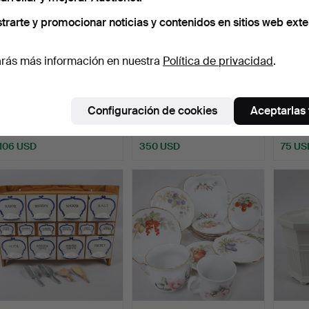
trarte y promocionar noticias y contenidos en sitios web exte
rás más información en nuestra
Política de privacidad
.
PIEZAS DE VAJILLA, 42
PIEZAS DE VAJILLA, 43
MAIJA 
piezas, porcelana, "…
piezas, porcelana, "…
porcel
Configuración de cookies
Aceptarlas
Subastado 31 jul 2026
Subastado 31 jul 2026
Subasta
14 pujas
25 pujas
14 puja
106 USD
350 USD
75 US