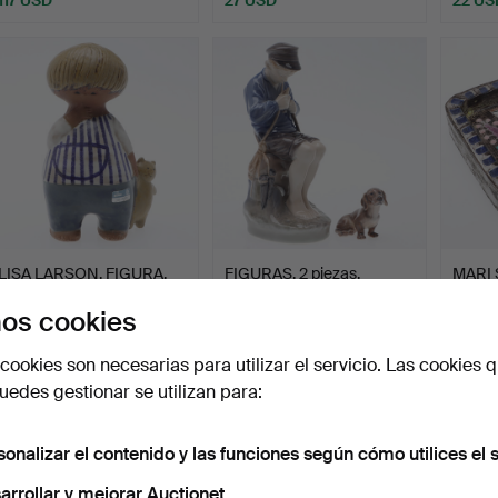
LISA LARSON. FIGURA,
FIGURAS, 2 piezas,
MARI
gres, "Malin" de la s…
porcelana, Dahl Jensen …
Fuent
os cookies
d…
Subastado 1 ago 2026
Subastado 1 ago 2026
Subast
20 pujas
2 pujas
7 pujas
cookies son necesarias para utilizar el servicio. Las cookies q
159 USD
27 USD
38 U
edes gestionar se utilizan para:
sonalizar el contenido y las funciones según cómo utilices el s
arrollar y mejorar Auctionet.