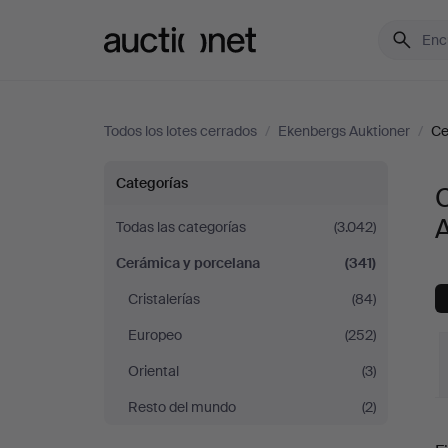
Auctionet.com
Todos los lotes cerrados
/
Ekenbergs Auktioner
/
Ce
Cerámica
Categorías
y
A
Todas las categorías
(3.042)
Cerámica y porcelana
(341)
porcelana
Cristalerías
(84)
en
Europeo
(252)
Ekenbergs
Oriental
(3)
Resto del mundo
(2)
Auktioner
P