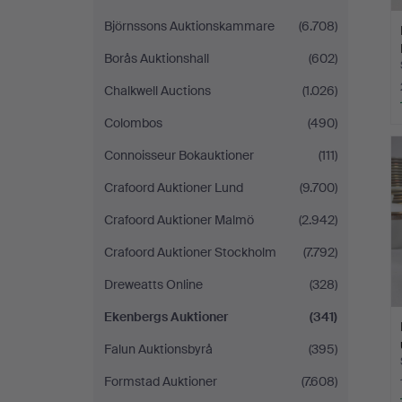
Björnssons Auktionskammare
(6.708)
Borås Auktionshall
(602)
Chalkwell Auctions
(1.026)
Colombos
(490)
Connoisseur Bokauktioner
(111)
Crafoord Auktioner Lund
(9.700)
Crafoord Auktioner Malmö
(2.942)
Crafoord Auktioner Stockholm
(7.792)
Dreweatts Online
(328)
Ekenbergs Auktioner
(341)
Falun Auktionsbyrå
(395)
Formstad Auktioner
(7.608)