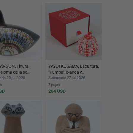
LARSON. Figura,
YAYOI KUSAMA. Escultura,
paloma de la se…
"Pumpa", blanca y…
ado 29 jul 2026
Subastado 27 jul 2026
s
7 pujas
SD
264 USD