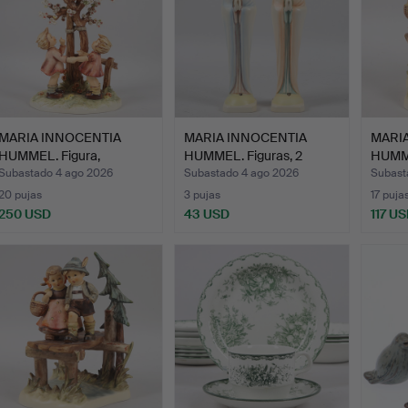
MARIA INNOCENTIA
MARIA INNOCENTIA
MARI
HUMMEL. Figura,
HUMMEL. Figuras, 2
HUMME
"Welcome …
piezas…
W…
Subastado 4 ago 2026
Subastado 4 ago 2026
Subast
20 pujas
3 pujas
17 puja
250 USD
43 USD
117 U