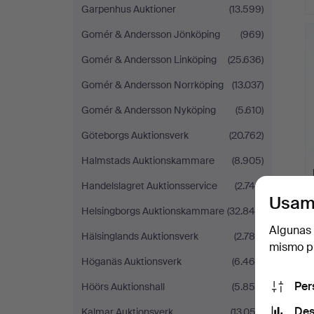
Garpenhus Auktioner
(13.599)
Gomér & Andersson Jönköping
(969)
Gomér & Andersson Linköping
(25.636)
Gomér & Andersson Norrköping
(13.037)
Gomér & Andersson Nyköping
(5.610)
Göteborgs Auktionsverk
(20.762)
Halmstads Auktionskammare
(8.905)
Handelslagret Auktionsservice
(2.740)
Usam
Helsingborgs Auktionskammare
(32.849)
Algunas 
Hälsinglands Auktionsverk
(2.788)
mismo pu
Höganäs Auktionsverk
(6.465)
Per
Höörs Auktionshall
(5.859)
Des
Kalmar Auktionsverk
(13.053)