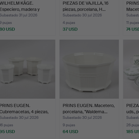
WILHELM KÅGE.
PIEZAS DE VAJILLA, 16
PRINS
Especiero, madera y
piezas, porcelana, H…
Macete
porcelan…
porce
Subastado 31 jul 2026
Subastado 30 jul 2026
Subast
9 pujas
4 pujas
11 pujas
80 USD
37 USD
74 US
PRINS EUGEN.
PRINS EUGEN. Macetero,
PIEZA
Cubremacetas, 4 piezas,
porcelana, "Waldema…
uds., 
porce…
Subastado 30 jul 2026
Subastado 30 jul 2026
Subast
16 pujas
9 pujas
26 puja
95 USD
64 USD
185 U