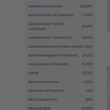
Auktionshuset Kolonn
(28.687)
Auktionshuset STO Bohuslän
(1.399)
Auktionshuset Thelin &
(11.281)
Johansson
Auktionshuset Thörner & Ek
(2.051)
Auktionskammaren Sydost Kalmar
(1.310)
Auktionsmagasinet Vänersborg
(3.572)
Auktionsverket Engelholm
(5.293)
Balclis
(3.720)
Barcelona Auctions
(1.214)
Batemans of Stamford
(46)
Bidstrup Auktioner
(318)
Bishop & Miller
(3.504)