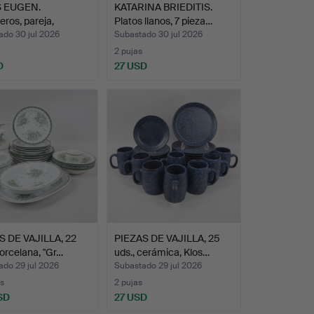
 EUGEN.
KATARINA BRIEDITIS.
ros, pareja,
Platos llanos, 7 pieza…
lana,…
ado 30 jul 2026
Subastado 30 jul 2026
2 pujas
D
27 USD
S DE VAJILLA, 22
PIEZAS DE VAJILLA, 25
porcelana, "Gr…
uds., cerámica, Klos…
ado 29 jul 2026
Subastado 29 jul 2026
s
2 pujas
SD
27 USD