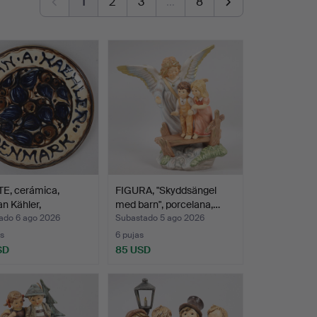
1
2
3
…
8
E, cerámica,
FIGURA, "Skyddsängel
n Kähler,
med barn", porcelana,…
arca.
ado 6 ago 2026
Subastado 5 ago 2026
s
6 pujas
SD
85 USD