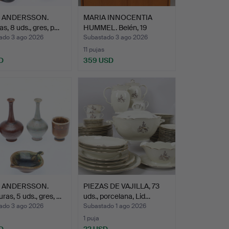
 ANDERSSON.
MARIA INNOCENTIA
as, 8 uds., gres, p…
HUMMEL. Belén, 19
piezas,…
ado 3 ago 2026
Subastado 3 ago 2026
11 pujas
D
359 USD
 ANDERSSON.
PIEZAS DE VAJILLA, 73
uras, 5 uds., gres, …
uds., porcelana, Lid…
ado 3 ago 2026
Subastado 1 ago 2026
1 puja
D
22 USD