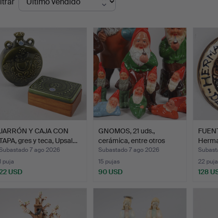
ltrar
de
emate
JARRÓN Y CAJA CON
GNOMOS, 21 uds.,
FUENT
TAPA, gres y teca, Upsal…
cerámica, entre otros
Herma
Grä…
Dinam
Subastado 7 ago 2026
Subastado 7 ago 2026
Subast
1 puja
15 pujas
22 puja
22 USD
90 USD
128 U