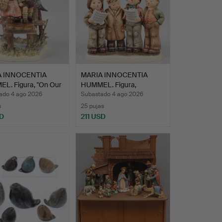
A INNOCENTIA
MARIA INNOCENTIA
L. Figura, "On Our
HUMMEL. Figura,
"Sångkvar…
ado 4 ago 2026
Subastado 4 ago 2026
s
25 pujas
SD
211 USD