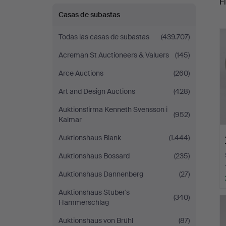
Fi
Casas de subastas
r
Todas las casas de subastas
(439.707)
Acreman St Auctioneers & Valuers
(145)
Arce Auctions
(260)
Art and Design Auctions
(428)
Auktionsfirma Kenneth Svensson i
(952)
Kalmar
Auktionshaus Blank
(1.444)
Auktionshaus Bossard
(235)
Auktionshaus Dannenberg
(27)
Auktionshaus Stuber's
(340)
Hammerschlag
Auktionshaus von Brühl
(87)