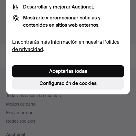
Consejos para mejorar la búsqueda
Desarrollar y mejorar Auctionet.
La función de búsqueda también admite partes de
Mostrarte y promocionar noticias y
palabras. Por ejemplo si buscas
braz
te aparecerán
contenidos en sitios web externos.
resultados para
braz
alete
.
Encontrarás más información en nuestra
Política
de privacidad
.
Aceptarlas todas
Navegación
Ayuda y contacto
en
Configuración de cookies
Contacta con el servicio de atención al cliente
el
Todas las casas de subastas
pie
Modos de pago
de
Enviamos con
página
Redes sociales
Auctionet