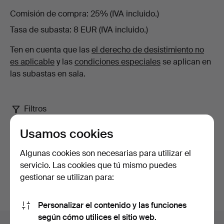
Comisión de compra
25% (IVA incluido.)
cristalerías
Tasa de subasta
8 EUR (IVA incluido.)
y
Ten en cuenta que las
el derecho de desistimiento no
es aplicable
y las
condiciones especiales
se aplican en
cuberterías.
las subastas en sala.
en
Filtros
Balclis
Subasta mayo 2026 - Vajillas, cristalerías y
Usamos cookies
cuberterías. en Balclis
Algunas cookies son necesarias para utilizar el
0 lotes
servicio. Las cookies que tú mismo puedes
Subastas
Lo sentimos, no tenemos ningún lote que coincida con
gestionar se utilizan para:
lo que estás buscando.
en
Personalizar el contenido y las funciones
curso
según cómo utilices el sitio web.