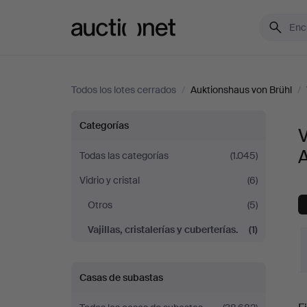
Auctionet.com
Todos los lotes cerrados
/
Auktionshaus von Brühl
/
Vajillas,
Categorías
V
cristalerías
Todas las categorías
(1.045)
Vidrio y cristal
(6)
y
Otros
(5)
cuberterías.
Vajillas, cristalerías y cuberterías.
(1)
en
Casas de subastas
Auktionshaus
P