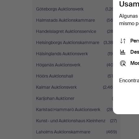
Usam
Göteborgs Auktionsverk
(1.281)
Algunas 
Halmstads Auktionskammare
(562)
mismo pu
Handelslagret Auktionsservice
(282)
Per
Helsingborgs Auktionskammare
(3.382)
Des
Hälsinglands Auktionsverk
(194)
Mos
Höganäs Auktionsverk
(403)
Höörs Auktionshall
(510)
Encontra
Kalmar Auktionsverk
(2.466)
Karljohan Auktioner
(6)
Karlstad Hammarö Auktionsverk
(286)
Kunst- und Auktionshaus Kleinhenz
(27)
Laholms Auktionskammare
(469)