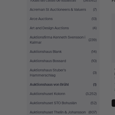
Fi
Todas las casas de subastas
(38.682)
von
Acreman St Auctioneers & Valuers
(7)
r
Brühl
Arce Auctions
(13)
Art and Design Auctions
(4)
Auktionsfirma Kenneth Svensson i
(239)
Kalmar
Auktionshaus Blank
(14)
Auktionshaus Bossard
(10)
Auktionshaus Stuber's
(3)
Hammerschlag
Auktionshaus von Brühl
(1)
Auktionshuset Kolonn
(3.252)
Auktionshuset STO Bohuslän
(52)
Auktionshuset Thelin & Johansson
(807)