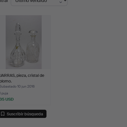
ltrar
de
emate
JARRAS, pieza, cristal de
plomo.
Subastado 10 jun 2016
1 puja
35 USD
Suscribir búsqueda