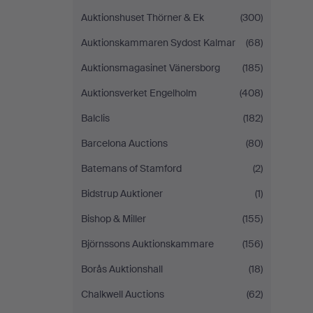
Auktionshuset Thörner & Ek
(300)
Auktionskammaren Sydost Kalmar
(68)
Auktionsmagasinet Vänersborg
(185)
Auktionsverket Engelholm
(408)
Balclis
(182)
Barcelona Auctions
(80)
Batemans of Stamford
(2)
Bidstrup Auktioner
(1)
Bishop & Miller
(155)
Björnssons Auktionskammare
(156)
Borås Auktionshall
(18)
Chalkwell Auctions
(62)