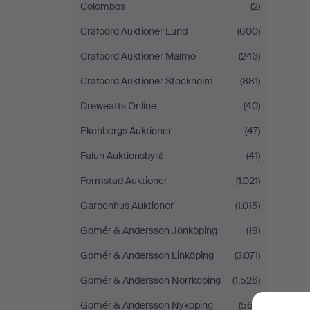
Colombos
(2)
Crafoord Auktioner Lund
(600)
Crafoord Auktioner Malmö
(243)
Crafoord Auktioner Stockholm
(881)
Dreweatts Online
(40)
Ekenbergs Auktioner
(47)
Falun Auktionsbyrå
(41)
Formstad Auktioner
(1.021)
Garpenhus Auktioner
(1.015)
Gomér & Andersson Jönköping
(19)
Gomér & Andersson Linköping
(3.071)
Gomér & Andersson Norrköping
(1.526)
Gomér & Andersson Nyköping
(567)