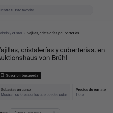
Vidrio y cristal
/
Vajillas, cristalerías y cuberterías.
ajillas, cristalerías y cuberterías. en
Auktionshaus von Brühl
Suscribir búsqueda
Subastas en curso
Precios de remate
Mostrar los lotes por los que puedes pujar
1 lote
recios