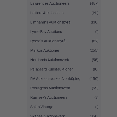
Lawrences Auctioneers
(487)
Leiflers Auktionshus
(141)
Limhamns Auktionsbyrå
(130)
Lyme Bay Auctions
(1)
Lysekils Auktionsbyrå
(82)
Markus Auktioner
(255)
Norrlands Auktionsverk
(55)
Palsgaard Kunstauktioner
(10)
RA Auktionsverket Norrköping
(450)
Roslagens Auktionsverk
(69)
Rumsey’s Auctioneers
(3)
Sajab Vintage
(1)
Skånes Auktionsverk
(350)