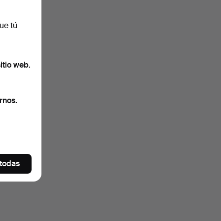
ue tú
itio web.
rnos.
 todas