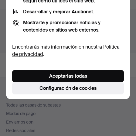
según cómo utilices el sitio web.
Desarrollar y mejorar Auctionet.
Archivo de subastas
Mostrarte y promocionar noticias y
contenidos en sitios web externos.
Estás buscando en el archivo de subastas concluidas.
Mostrar las subastas en curso.
Encontrarás más información en nuestra
Política
de privacidad
.
Aceptarlas todas
Navegación
Configuración de cookies
Ayuda y contacto
en
Contacta con el servicio de atención al cliente
el
Todas las casas de subastas
pie
Modos de pago
de
Enviamos con
página
Redes sociales