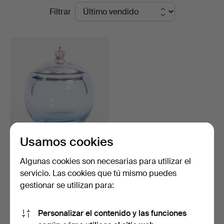
Precios
Filtrar
Sørensen
de
Auktioner
remate
Usamos cookies
PER LÜTKEN. (1916-98).
Tarro de cristal co…
Algunas cookies son necesarias para utilizar el
Subastado 26 may 2026
servicio. Las cookies que tú mismo puedes
7 pujas
gestionar se utilizan para:
147 USD
Personalizar el contenido y las funciones
Suscribir búsqueda