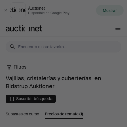
Auctionet
Mostrar
Cerrar
Disponible en Google Play
Auctionet.com
Filtros
Vajillas,
Vajillas, cristalerías y cuberterías. en
cristalerías
Bidstrup Auktioner
y
Suscribir búsqueda
cuberterías.
Subastas en curso
Precios de remate
(1)
en