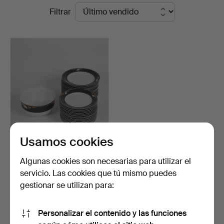
Precios
Filtrar
Bidstrup
de
Auktioner
remate
Usamos cookies
ROYAL COPENHAGEN.
Servicio de cena de porc…
Algunas cookies son necesarias para utilizar el
Subastado 2 oct 2025
servicio. Las cookies que tú mismo puedes
4 pujas
gestionar se utilizan para:
62 USD
Personalizar el contenido y las funciones
Suscribir búsqueda