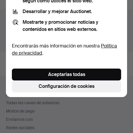
según cómo utilices el sitio web.
Desarrollar y mejorar Auctionet.
Archivo de subastas
Mostrarte y promocionar noticias y
contenidos en sitios web externos.
Estás buscando en el archivo de subastas concluidas.
Mostrar las subastas en curso.
Encontrarás más información en nuestra
Política
de privacidad
.
Aceptarlas todas
Navegación
Configuración de cookies
Ayuda y contacto
en
Contacta con el servicio de atención al cliente
el
Todas las casas de subastas
pie
Modos de pago
de
Enviamos con
página
Redes sociales