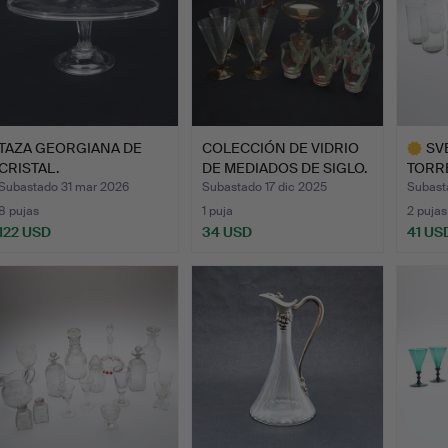
TAZA GEORGIANA DE
COLECCIÓN DE VIDRIO
SV
CRISTAL.
DE MEDIADOS DE SIGLO.
TORRE
…
PARA 
Subastado 31 mar 2026
Subastado 17 dic 2025
Subast
8 pujas
1 puja
2 pujas
122 USD
34 USD
41 US
Lote
selecci