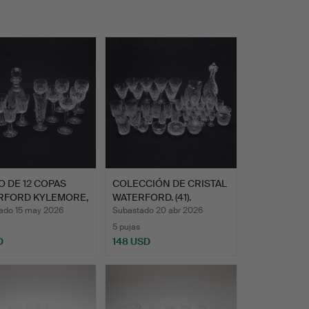
 DE 12 COPAS
COLECCIÓN DE CRISTAL
RFORD KYLEMORE,
WATERFORD. (41).
…
ado 15 may 2026
Subastado 20 abr 2026
5 pujas
D
148 USD