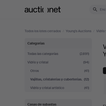
Auctionet.com
Todos los lotes cerrados
/
Young's Auctions
/
Vidrio 
Vajillas,
Categorías
V
cristalerías
Todas las categorías
(2.691)
Vidrio y cristal
(94)
y
Otros
(41)
cuberterías.
Vajillas, cristalerías y cuberterías.
(12)
en
Vidrio y cristal artístico
(41)
Young's
P
Casas de subastas