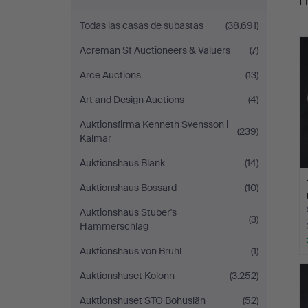
Fi
Auctions
Todas las casas de subastas
(38.691)
r
Acreman St Auctioneers & Valuers
(7)
Arce Auctions
(13)
Art and Design Auctions
(4)
Auktionsfirma Kenneth Svensson i
(239)
Kalmar
Auktionshaus Blank
(14)
Auktionshaus Bossard
(10)
Auktionshaus Stuber's
(3)
Hammerschlag
Auktionshaus von Brühl
(1)
Auktionshuset Kolonn
(3.252)
Auktionshuset STO Bohuslän
(52)