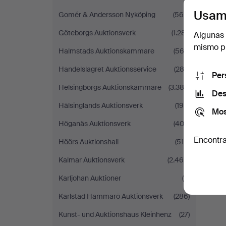
Usam
Gomér & Andersson Nyköping
(568)
Göteborgs Auktionsverk
(1.281)
Algunas 
mismo pu
Halmstads Auktionskammare
(562)
Handelslagret Auktionsservice
(282)
Per
Helsingborgs Auktionskammare
(3.382)
Des
Hälsinglands Auktionsverk
(194)
Mos
Höganäs Auktionsverk
(403)
Encontra
Höörs Auktionshall
(510)
Kalmar Auktionsverk
(2.466)
Karljohan Auktioner
(6)
Karlstad Hammarö Auktionsverk
(286)
Kunst- und Auktionshaus Kleinhenz
(27)