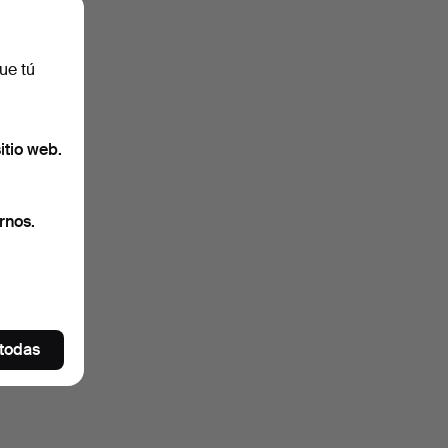
ue tú
itio web.
rnos.
 todas