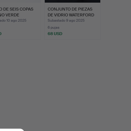
 DE SEIS COPAS
CONJUNTO DE PIEZAS
NO VERDE
DE VIDRIO WATERFORD
GIAN…
CRY…
ado 10 ago 2025
Subastado 9 ago 2025
6 pujas
D
68 USD