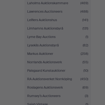
Laholms Auktionskammare
(469)
Lawrences Auctioneers
(488)
Leiflers Auktionshus
(141)
Limhamns Auktionsbyrå
(131)
Lyme Bay Auctions
(1)
Lysekils Auktionsbyrå
(82)
Markus Auktioner
(258)
Norrlands Auktionsverk
(55)
Palsgaard Kunstauktioner
(10)
RA Auktionsverket Norrköping
(450)
Roslagens Auktionsverk
(69)
Rumsey’s Auctioneers
(3)
Sajab Vintage
(1)