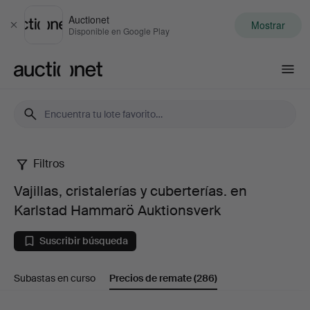
Auctionet
Mostrar
Cerrar
Disponible en Google Play
Auctionet.com
Filtros
Vajillas,
Vajillas, cristalerías y cuberterías. en
cristalerías
Karlstad Hammarö Auktionsverk
y
Suscribir búsqueda
cuberterías.
Subastas en curso
Precios de remate
(286)
en