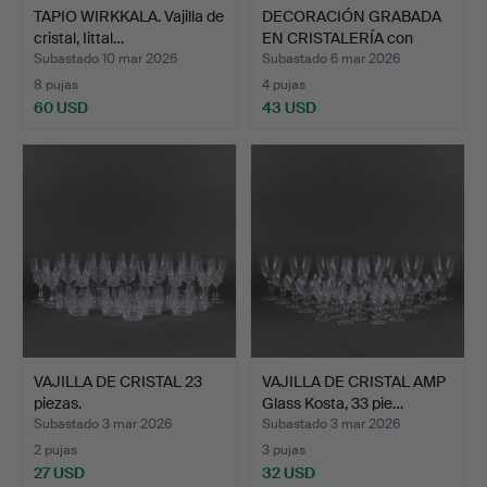
TAPIO WIRKKALA. Vajilla de
DECORACIÓN GRABADA
cristal, Iittal…
EN CRISTALERÍA con
parr…
Subastado 10 mar 2026
Subastado 6 mar 2026
8 pujas
4 pujas
60 USD
43 USD
VAJILLA DE CRISTAL 23
VAJILLA DE CRISTAL AMP
piezas.
Glass Kosta, 33 pie…
Subastado 3 mar 2026
Subastado 3 mar 2026
2 pujas
3 pujas
27 USD
32 USD