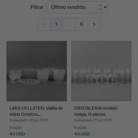
Precios
Filtrar
Karlstad
de
Hammarö
1
…
6
remate
Auktionsverk
LARS HELLSTEN. Vajilla de
CRISTALERÍA modelo
vidrio Orrefors,…
Helga, 13 piezas.
Subastado 26 jul 2026
Subastado 21 jul 2026
5 pujas
5 pujas
43 USD
43 USD