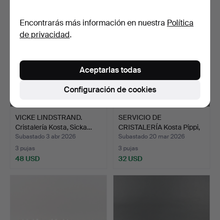
Encontrarás más información en nuestra
Política
de privacidad
.
Aceptarlas todas
Configuración de cookies
VICKE LINDSTRAND.
SERVICIO DE
Cristalería Kosta, Sicka…
CRISTALERÍA Kosta Pippi,
Walte…
Subastado 3 abr 2026
Subastado 20 mar 2026
3 pujas
3 pujas
48 USD
32 USD