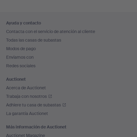
Navegación
Ayuda y contacto
en
Contacta con el servicio de atención al cliente
el
Todas las casas de subastas
pie
Modos de pago
de
Enviamos con
página
Redes sociales
Auctionet
Acerca de Auctionet
Trabaja con nosotros
Adhiere tu casa de subastas
La garantía Auctionet
Más información de Auctionet
Auctionet Magazine