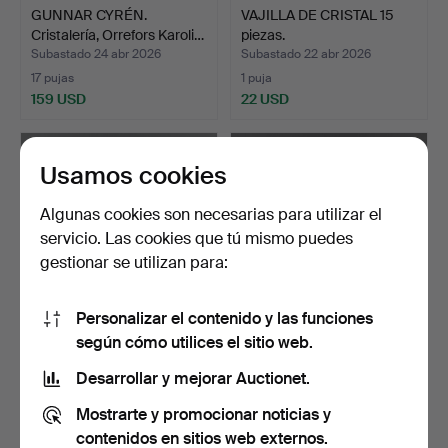
GUNNAR CYRÉN.
VAJILLA DE CRISTAL 15
Cristalería, Orrefors Karoli…
piezas.
Subastado 24 abr 2026
Subastado 22 abr 2026
17 pujas
1 puja
159 USD
22 USD
Usamos cookies
Algunas cookies son necesarias para utilizar el
servicio. Las cookies que tú mismo puedes
gestionar se utilizan para:
Personalizar el contenido y las funciones
según cómo utilices el sitio web.
Cristal SERVIS,
SERVICIO DE VIDRIO
monograma de Gustav III.
Reijmyre «Swedish Old».
Desarrollar y mejorar Auctionet.
Subastado 18 abr 2026
Subastado 9 abr 2026
Mostrarte y promocionar noticias y
1 puja
11 pujas
22 USD
201 USD
contenidos en sitios web externos.