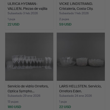
ULRICA HYDMAN-
VICKE LINDSTRAND.
VALLIEN. Piezas de vajilla
Cristalería, Costa City.
K…
Subastado 3 feb 2026
Subastado 1 feb 2026
1 puja
2 pujas
22 USD
59 USD
Servicio de vidrio Orrefors,
LARS HELLSTEN. Servicio,
Optica Sympho…
Orrefors Eden.
Subastado 29 ene 2026
Subastado 24 ene 2026
13 pujas
1 puja
180 USD
22 USD