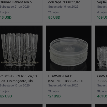
Gunnar Håkansson p…
con tapa, "Prince", Ko…
Vajilla
Subastado 21 jun 2026
Subastado 19 jun 2026
Subast
3 pujas
12 pujas
4 pujas
43 USD
85 USD
169 U
VASOS DE CERVEZA, 10
EDWARD HALD
OIVA 
uds., Holmegaard, Din…
(SVERIGE, 1883–1980).
1931–20
Platos d…
Subastado 16 jun 2026
Subastado 16 jun 2026
Subast
6 pujas
13 pujas
31 puja
127 USD
127 USD
461 U