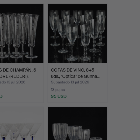
 DE CHAMPÁN. 6
COPAS DE VINO, 8+5
BORE (REDERI).
uds., "Optica" de Gunna…
do 13 jul 2026
Subastado 13 jul 2026
13 pujas
D
95 USD