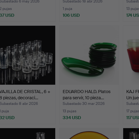
Subastado 6 may 2026
Subastado 18 abr 2026
Subast
2 pujas
1 puja
13 puja
37 USD
106 USD
174 U
VAJILLA DE CRISTAL, 6 +
EDUARDO HALD. Platos
KAJ F
8 piezas, decoraci…
para servir, 10 pieza…
Un jue
Subastado 8 abr 2026
Subastado 30 mar 2026
Subast
1 puja
13 pujas
17 puja
32 USD
334 USD
117 U