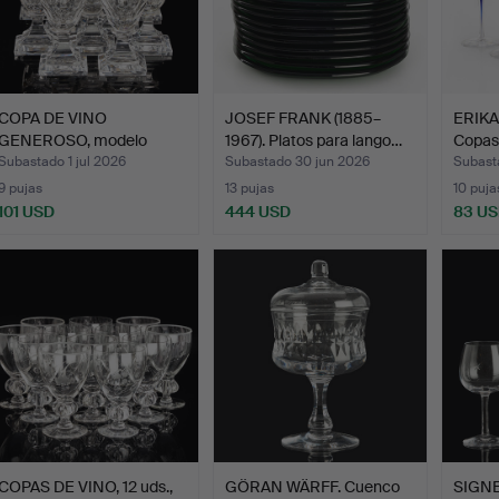
COPA DE VINO
JOSEF FRANK (1885–
ERIKA
GENEROSO, modelo
1967). Platos para lango…
Copas 
"Odelberg Ju…
Subastado 1 jul 2026
Subastado 30 jun 2026
Subast
9 pujas
13 pujas
10 puja
101 USD
444 USD
83 U
COPAS DE VINO, 12 uds.,
GÖRAN WÄRFF. Cuenco
SIGN