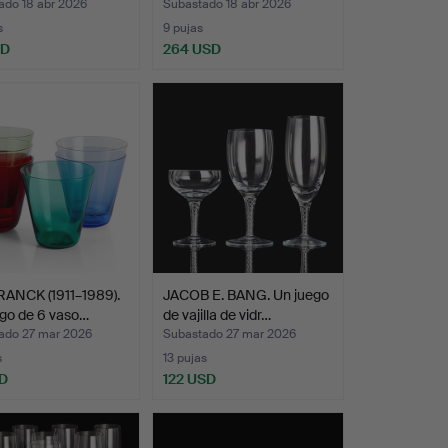
ado 18 abr 2026
Subastado 18 abr 2026
s
9 pujas
SD
264 USD
RANCK (1911–1989).
JACOB E. BANG. Un juego
go de 6 vaso…
de vajilla de vidr…
ado 27 mar 2026
Subastado 27 mar 2026
s
13 pujas
SD
122 USD