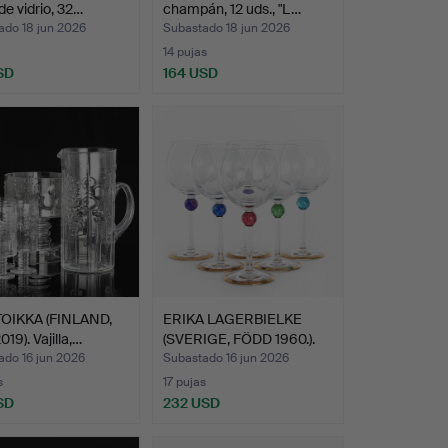
 de vidrio, 32…
champán, 12 uds., "L…
ado 18 jun 2026
Subastado 18 jun 2026
14 pujas
SD
164 USD
TOIKKA (FINLAND,
ERIKA LAGERBIELKE
19). Vajilla,…
(SVERIGE, FÖDD 1960.).
C…
ado 16 jun 2026
Subastado 16 jun 2026
s
17 pujas
SD
232 USD