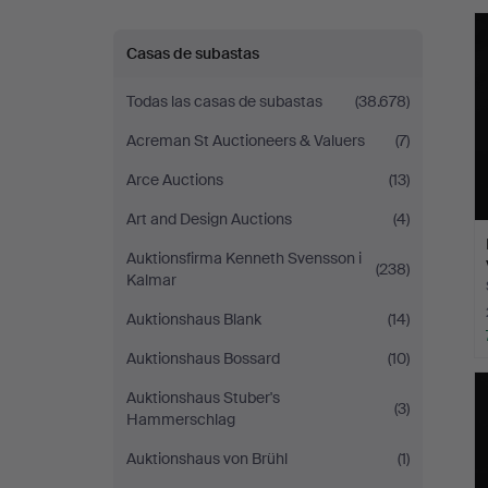
r
Auktioner
Casas de subastas
Stockholm
Todas las casas de subastas
(38.678)
Acreman St Auctioneers & Valuers
(7)
Arce Auctions
(13)
Art and Design Auctions
(4)
Auktionsfirma Kenneth Svensson i
(238)
Kalmar
Auktionshaus Blank
(14)
Auktionshaus Bossard
(10)
Auktionshaus Stuber's
(3)
Hammerschlag
Auktionshaus von Brühl
(1)