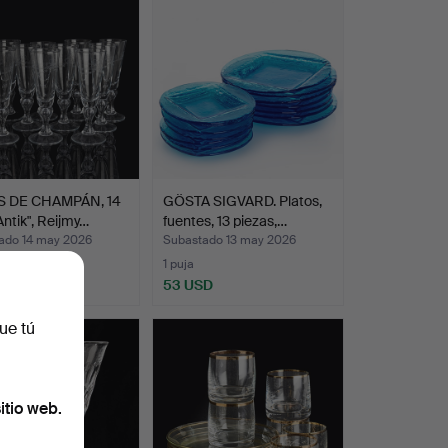
 DE CHAMPÁN, 14
GÖSTA SIGVARD. Platos,
"Antik", Reijmy…
fuentes, 13 piezas,…
ado 14 may 2026
Subastado 13 may 2026
s
1 puja
USD
53 USD
ue tú
itio web.