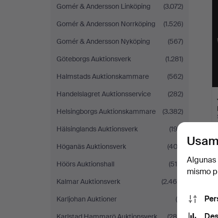
Gomér & Andersson Linköping
(3.072)
Gomér & Andersson Norrköping
(1.526)
Gomér & Andersson Nyköping
(567)
Göteborgs Auktionsverk
(1.281)
Halmstads Auktionskammare
(562)
Handelslagret Auktionsservice
(282)
Helsingborgs Auktionskammare
(3.382)
Hälsinglands Auktionsverk
(193)
Usam
Höganäs Auktionsverk
(403)
Algunas 
Höörs Auktionshall
(510)
mismo pu
Kalmar Auktionsverk
(2.466)
Per
Karljohan Auktioner
(6)
Des
Karlstad Hammarö Auktionsverk
(286)