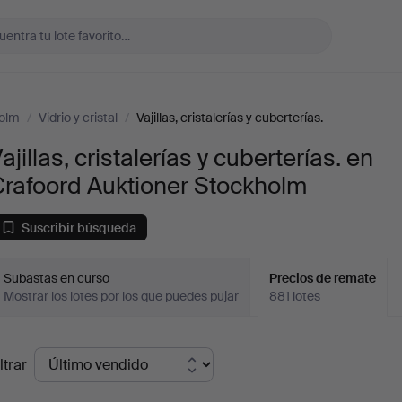
holm
/
Vidrio y cristal
/
Vajillas, cristalerías y cuberterías.
ajillas, cristalerías y cuberterías. en
Crafoord Auktioner Stockholm
Suscribir búsqueda
Subastas en curso
Precios de remate
Mostrar los lotes por los que puedes pujar
881 lotes
recios
ltrar
de