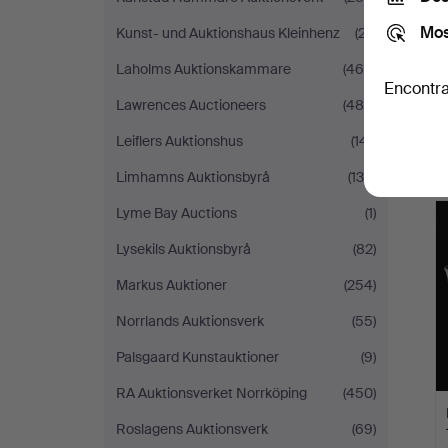
Mos
Kunst- und Auktionshaus Kleinhenz
(27)
Laholms Auktionskammare
(469)
Encontra
Lawrences Auctioneers
(486)
Leiflers Auktionshus
(141)
Limhamns Auktionsbyrå
(130)
Lyme Bay Auctions
(1)
Lysekils Auktionsbyrå
(82)
Markus Auktioner
(254)
Norrlands Auktionsverk
(55)
Palsgaard Kunstauktioner
(9)
RA Auktionsverket Norrköping
(450)
Roslagens Auktionsverk
(69)