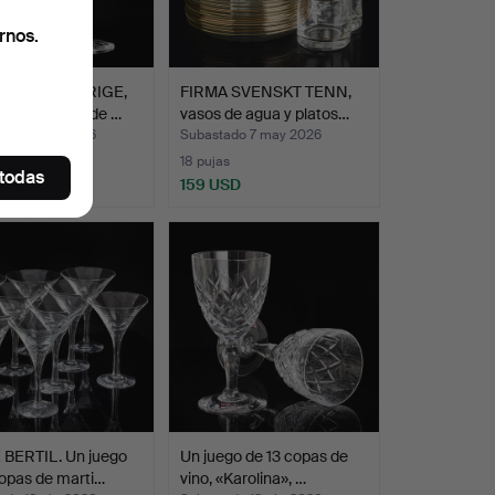
rnos.
 GATE (SVERIGE,
FIRMA SVENSKT TENN,
945). Juego de …
vasos de agua y platos…
ado 7 may 2026
Subastado 7 may 2026
s
18 pujas
 todas
SD
159 USD
 BERTIL. Un juego
Un juego de 13 copas de
opas de marti…
vino, «Karolina», …