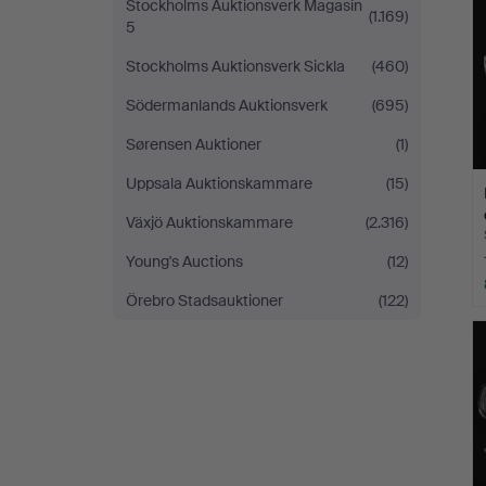
Stockholms Auktionsverk Magasin
(1.169)
5
Stockholms Auktionsverk Sickla
(460)
Södermanlands Auktionsverk
(695)
Sørensen Auktioner
(1)
Uppsala Auktionskammare
(15)
Växjö Auktionskammare
(2.316)
Young's Auctions
(12)
Örebro Stadsauktioner
(122)