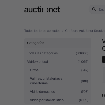
Auctionet.com
Todos los lotes cerrados
/
Crafoord Auktioner Stock
V
Vajillas,
Categorías
cristalerías
Todas las categorías
(80.606)
Vidrio y cristal
(4.065)
y
Otros
(842)
cuberterías.
Vajillas, cristalerías y
(881)
cuberterías.
en
P
Vidrio doméstico
(703)
Fi
Crafoord
Vidrio y cristal artístico
(1.639)