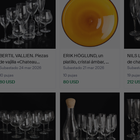
BERTIL VALLIEN. Piezas
ERIK HÖGLUND, un
NILS 
de vajilla «Chateau…
platillo, cristal ámbar, …
de ch
Subastado 24 mar 2026
Subastado 21 mar 2026
Subast
10 pujas
10 pujas
19 puja
80 USD
80 USD
212 U