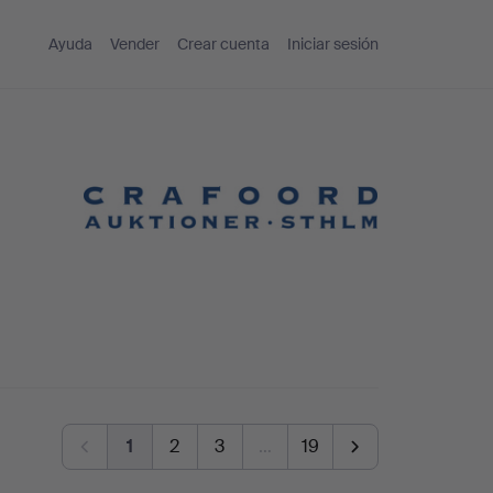
Ayuda
Vender
Crear cuenta
Iniciar sesión
1
2
3
…
19