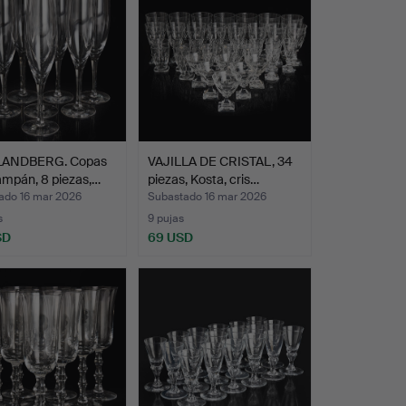
LANDBERG. Copas
VAJILLA DE CRISTAL, 34
ampán, 8 piezas,…
piezas, Kosta, cris…
ado 16 mar 2026
Subastado 16 mar 2026
s
9 pujas
SD
69 USD