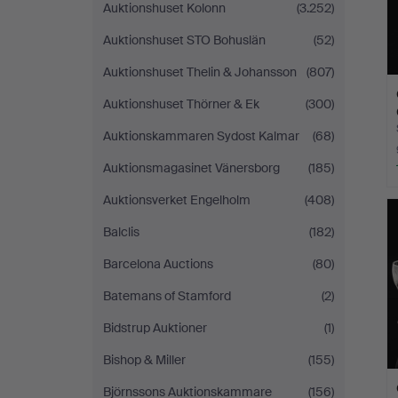
Auktionshuset Kolonn
(3.252)
Auktionshuset STO Bohuslän
(52)
Auktionshuset Thelin & Johansson
(807)
Auktionshuset Thörner & Ek
(300)
Auktionskammaren Sydost Kalmar
(68)
Auktionsmagasinet Vänersborg
(185)
Auktionsverket Engelholm
(408)
Balclis
(182)
Barcelona Auctions
(80)
Batemans of Stamford
(2)
Bidstrup Auktioner
(1)
Bishop & Miller
(155)
Björnssons Auktionskammare
(156)