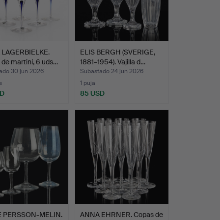
 LAGERBIELKE.
ELIS BERGH (SVERIGE,
de martini, 6 uds…
1881–1954). Vajilla d…
ado 30 jun 2026
Subastado 24 jun 2026
s
1 puja
SD
85 USD
E PERSSON-MELIN.
ANNA EHRNER. Copas de