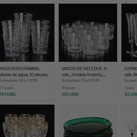
emate
INGEGERD RÅMAN.
VASOS DE SELTZER, 11
COPAS
Vasos de agua, 10 piezas,
uds., modelo imperio,…
uds. 
…
Subastado 24 jul 2026
Subastado 13 jul 2026
Subasta
27 pujas
16 pujas
1 puja
761 USD
139 USD
32 US