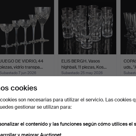
JUEGO DE VIDRIO, 44
ELIS BERGH. Vasos
COPAS
piezas, vidrio transpa…
highball, 11 piezas, Kos…
uds., 
Subastado 7 jun 2026
Subastado 25 may 2026
Subast
17 pujas
3 pujas
14 puja
os cookies
138 USD
106 USD
296 
cookies son necesarias para utilizar el servicio. Las cookies q
edes gestionar se utilizan para:
sonalizar el contenido y las funciones según cómo utilices el s
arrollar y mejorar Auctionet.