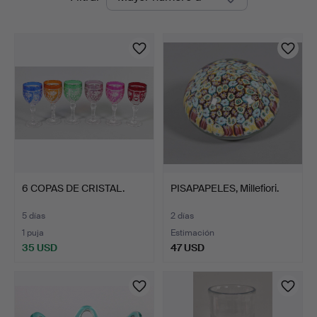
en
Bossard
curso
6 COPAS DE CRISTAL.
PISAPAPELES, Millefiori.
5 días
2 días
1 puja
Estimación
35 USD
47 USD