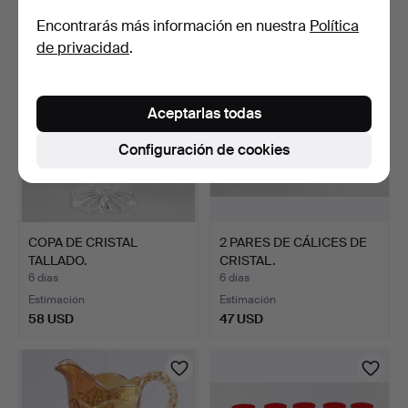
47 USD
47 USD
Encontrarás más información en nuestra
Política
de privacidad
.
Aceptarlas todas
Configuración de cookies
COPA DE CRISTAL
2 PARES DE CÁLICES DE
TALLADO.
CRISTAL.
6 días
6 días
Estimación
Estimación
58 USD
47 USD