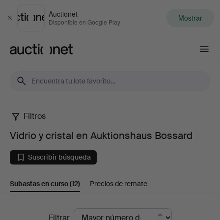
Auctionet
Mostrar
Cerrar
Disponible en Google Play
Auctionet.com
Filtros
Vidrio
Vidrio y cristal en Auktionshaus Bossard
y
Suscribir búsqueda
cristal
Subastas en curso
(12)
Precios de remate
en
Auktionshaus
Subastas
Filtrar