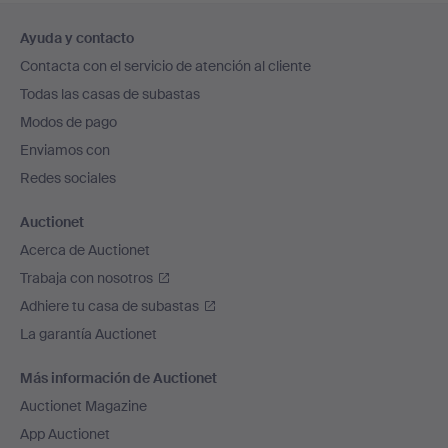
Navegación
Ayuda y contacto
en
Contacta con el servicio de atención al cliente
el
Todas las casas de subastas
pie
Modos de pago
de
Enviamos con
página
Redes sociales
Auctionet
Acerca de Auctionet
Trabaja con nosotros
Adhiere tu casa de subastas
La garantía Auctionet
Más información de Auctionet
Auctionet Magazine
App Auctionet