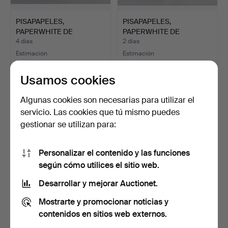
PISAPAPELES,
PISAPAPELES,
PAPERWHITE DE
PAPERWHITE DE
MURANO.
MURANO.
4 días
2 días
Estimación
Estimación
35 USD
35 USD
Usamos cookies
Algunas cookies son necesarias para utilizar el
servicio. Las cookies que tú mismo puedes
gestionar se utilizan para:
Personalizar el contenido y las funciones
según cómo utilices el sitio web.
Desarrollar y mejorar Auctionet.
2 JARRAS DE SERVIR
VINTAGE FLOWER ART
Mostrarte y promocionar noticias y
HACIA 1900.
PAPERWEIGHT.
5 días
5 días
contenidos en sitios web externos.
Estimación
Estimación