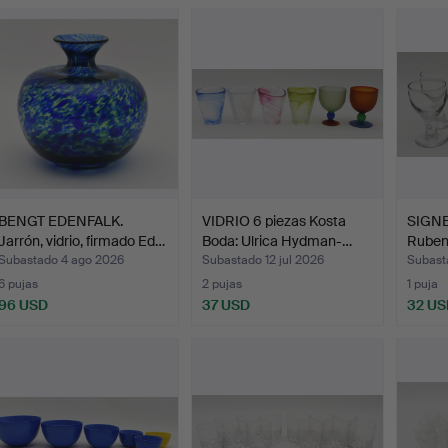
emate
BENGT EDENFALK.
VIDRIO 6 piezas Kosta
SIGN
Jarrón, vidrio, firmado Ed…
Boda: Ulrica Hydman-…
Ruben.
Subastado 4 ago 2026
Subastado 12 jul 2026
Subast
6 pujas
2 pujas
1 puja
96 USD
37 USD
32 US