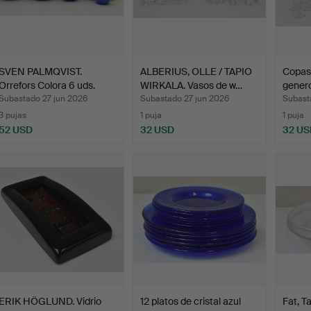
SVEN PALMQVIST.
ALBERIUS, OLLE / TAPIO
Copas 
Orrefors Colora 6 uds.
WIRKALA. Vasos de w…
genero
Subastado 27 jun 2026
Subastado 27 jun 2026
Subast
3 pujas
1 puja
1 puja
52 USD
32 USD
32 US
ERIK HÖGLUND. Vidrio
12 platos de cristal azul
Fat, T