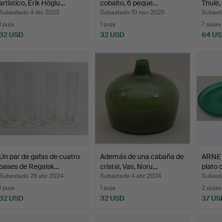
artístico, Erik Höglu…
cobalto, 6 peque…
Thule, 
Subastado 4 dic 2025
Subastado 10 nov 2025
Subast
1 puja
1 puja
7 pujas
32 USD
32 USD
64 U
Un par de gafas de cuatro
Además de una cabaña de
ARNE 
pases de Regalsk…
cristal, Vas, Noru…
plato d
Subastado 26 abr 2024
Subastado 4 abr 2024
Subast
1 puja
1 puja
2 pujas
32 USD
32 USD
37 US