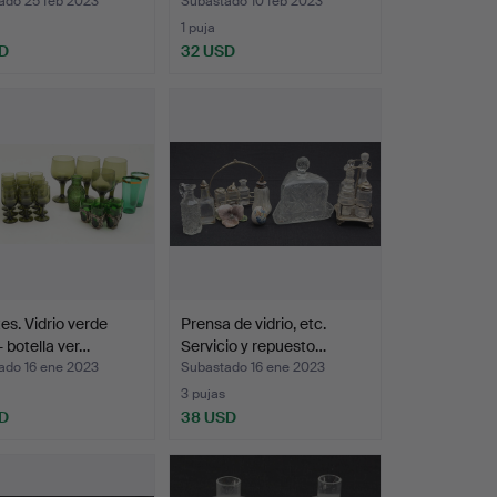
an…
ado 25 feb 2023
Subastado 10 feb 2023
1 puja
D
32 USD
tes. Vidrio verde
Prensa de vidrio, etc.
 botella ver…
Servicio y repuesto…
ado 16 ene 2023
Subastado 16 ene 2023
3 pujas
D
38 USD