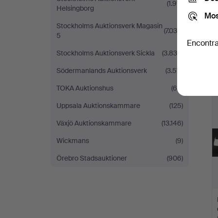
(1.911)
Helsingborg
Mos
Stockholms Auktionsverk Magasin
(7.034)
5
Encontra
Stockholms Auktionsverk Sickla
(3.835)
Södermanlands Auktionsverk
(3.511)
TOKA Auktionshus
(68)
Uppsala Auktionskammare
(125)
Växjö Auktionskammare
(13.146)
Wickmans
(9)
Örebro Stadsauktioner
(906)