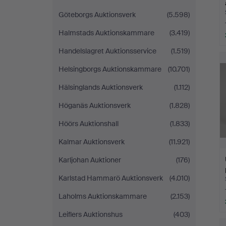
Göteborgs Auktionsverk
(5.598)
Halmstads Auktionskammare
(3.419)
Handelslagret Auktionsservice
(1.519)
Helsingborgs Auktionskammare
(10.701)
Hälsinglands Auktionsverk
(1.112)
Höganäs Auktionsverk
(1.828)
Höörs Auktionshall
(1.833)
Kalmar Auktionsverk
(11.921)
Karljohan Auktioner
(176)
Karlstad Hammarö Auktionsverk
(4.010)
Laholms Auktionskammare
(2.153)
Leiflers Auktionshus
(403)