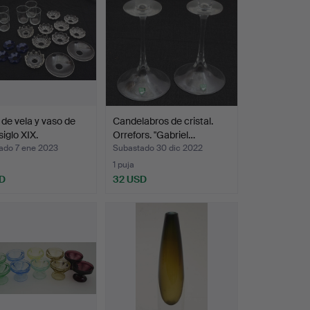
de vela y vaso de
Candelabros de cristal.
siglo XIX.
Orrefors. "Gabriel…
ado 7 ene 2023
Subastado 30 dic 2022
1 puja
D
32 USD