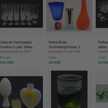
Copa de champagne
Kosta Boda,
Puños 
Orrefors 11 uds. "Silvia…
Strömbergshyttan. 3
selter 
jarrones d…
Subastado 16 ene 2023
Subastado 12 ene 2023
Subast
16 pujas
1 puja
1 puja
442 USD
32 USD
32 US