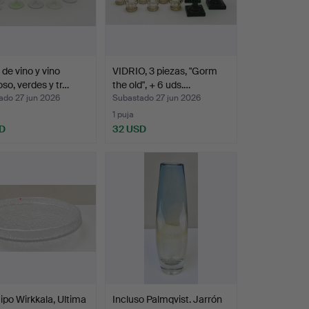
de vino y vino
VIDRIO, 3 piezas, "Gorm
so, verdes y tr…
the old", + 6 uds.…
ado 27 jun 2026
Subastado 27 jun 2026
1 puja
D
32 USD
aipo Wirkkala, Ultima
Incluso Palmqvist. Jarrón