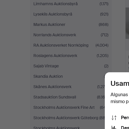
Limhamns Auktionsbyrå
(1.171)
Lysekils Auktionsbyrå
(921)
Markus Auktioner
(868)
Norrlands Auktionsverk
(712)
RA Auktionsverket Norrköping
(4.004)
Roslagens Auktionsverk
(1.205)
Sajab Vintage
(2)
Skandia Auktion
(4)
Usam
Skånes Auktionsverk
(1.275)
Algunas 
Stadsauktion Sundsvall
(8.163)
mismo pu
Stockholms Auktionsverk Fine Art
(641)
Per
Stockholms Auktionsverk Göteborg
(887)
Des
Stockholms Auktionsverk