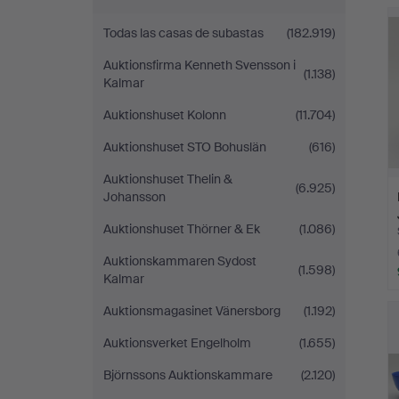
r
Todas las casas de subastas
(182.919)
Auktionsfirma Kenneth Svensson i
(1.138)
Kalmar
Auktionshuset Kolonn
(11.704)
Auktionshuset STO Bohuslän
(616)
Auktionshuset Thelin &
(6.925)
Johansson
Auktionshuset Thörner & Ek
(1.086)
Auktionskammaren Sydost
(1.598)
Kalmar
Auktionsmagasinet Vänersborg
(1.192)
Auktionsverket Engelholm
(1.655)
Björnssons Auktionskammare
(2.120)