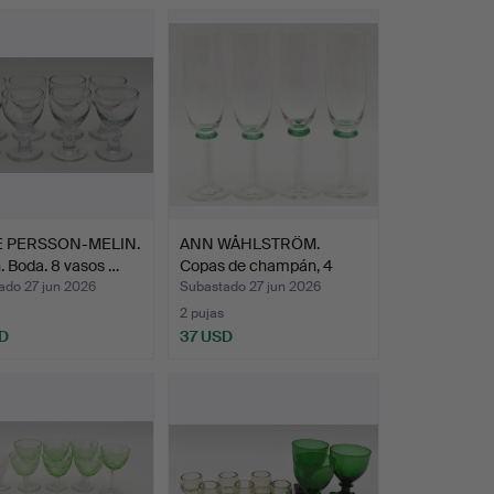
E PERSSON-MELIN.
ANN WÅHLSTRÖM.
 Boda. 8 vasos …
Copas de champán, 4
uds., K…
ado 27 jun 2026
Subastado 27 jun 2026
2 pujas
D
37 USD