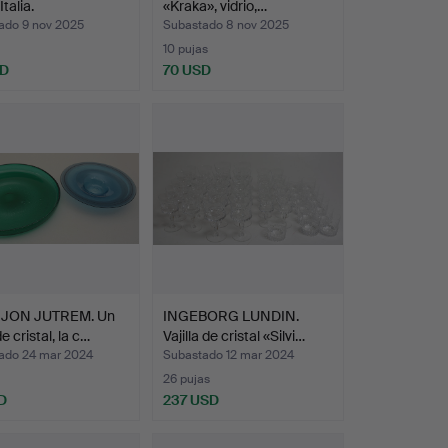
Italia.
«Kraka», vidrio,…
ado 9 nov 2025
Subastado 8 nov 2025
10 pujas
SD
70 USD
JON JUTREM. Un
INGEBORG LUNDIN.
e cristal, la c…
Vajilla de cristal «Silvi…
ado 24 mar 2024
Subastado 12 mar 2024
26 pujas
D
237 USD