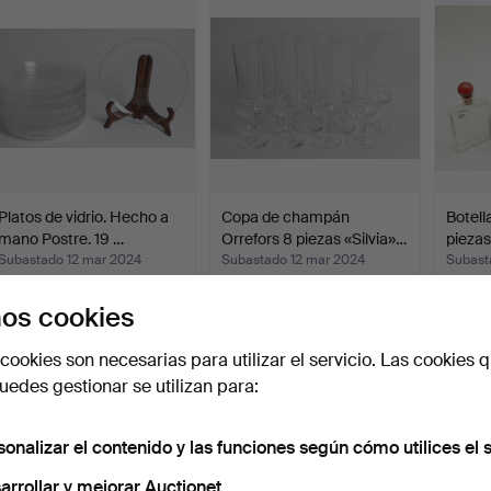
Platos de vidrio. Hecho a
Copa de champán
Botell
mano Postre. 19 …
Orrefors 8 piezas «Silvia»…
piezas,
Subastado 12 mar 2024
Subastado 12 mar 2024
Subast
2 pujas
24 pujas
30 puj
37 USD
245 USD
337 U
os cookies
cookies son necesarias para utilizar el servicio. Las cookies q
edes gestionar se utilizan para:
sonalizar el contenido y las funciones según cómo utilices el s
arrollar y mejorar Auctionet.