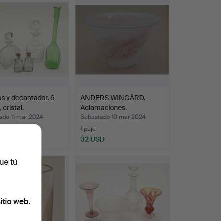
as y decantador. 6
ANDERS WINGÅRD.
 cristal.
Aclamaciones.
ado 11 mar 2024
Subastado 10 mar 2024
as
1 puja
SD
32 USD
ue tú
itio web.