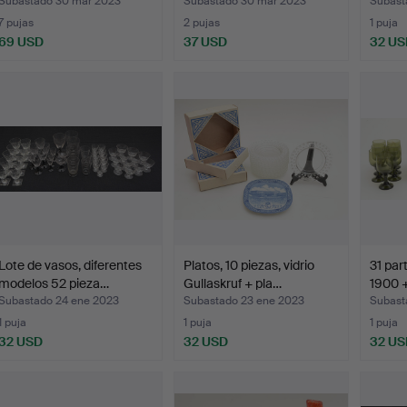
Hydm
Subastado 30 mar 2023
Subastado 30 mar 2023
Subast
7 pujas
2 pujas
1 puja
69 USD
37 USD
32 US
Lote de vasos, diferentes
Platos, 10 piezas, vidrio
31 par
modelos 52 pieza…
Gullaskruf + pla…
1900 +
Subastado 24 ene 2023
Subastado 23 ene 2023
Subast
1 puja
1 puja
1 puja
32 USD
32 USD
32 US