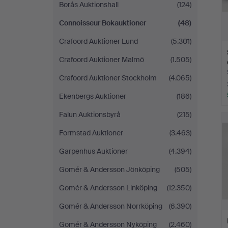
Borås Auktionshall
(124)
Connoisseur Bokauktioner
(48)
Crafoord Auktioner Lund
(5.301)
Crafoord Auktioner Malmö
(1.505)
Crafoord Auktioner Stockholm
(4.065)
Ekenbergs Auktioner
(186)
Falun Auktionsbyrå
(215)
Formstad Auktioner
(3.463)
Garpenhus Auktioner
(4.394)
Gomér & Andersson Jönköping
(505)
Gomér & Andersson Linköping
(12.350)
Gomér & Andersson Norrköping
(6.390)
Gomér & Andersson Nyköping
(2.460)