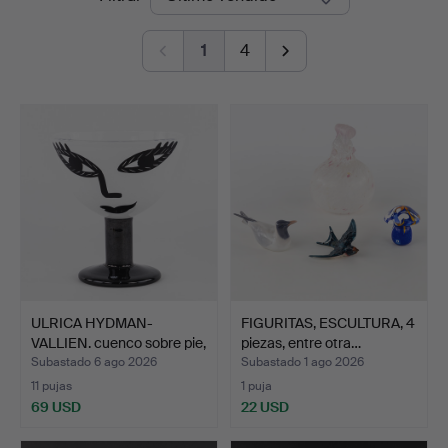
de
Auktioner
1
4
remate
ULRICA HYDMAN-
FIGURITAS, ESCULTURA, 4
VALLIEN. cuenco sobre pie,
piezas, entre otra…
"…
Subastado 6 ago 2026
Subastado 1 ago 2026
11 pujas
1 puja
69 USD
22 USD