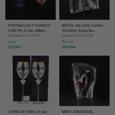
PORTAVELAS Y CUENCO
BERTIL VALLIEN. Fuente,
CON PIE, 5 uds., Måler…
"Domino", Kosta Bo…
Subastado 31 jul 2026
Subastado 31 jul 2026
1 puja
18 pujas
22 USD
106 USD
COPAS DE VINO, un par,
MATS JONASSON.