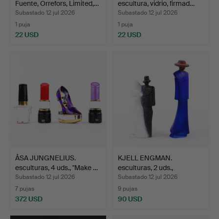
Fuente, Orrefors, Limited,…
escultura, vidrio, firmad…
Subastado 12 jul 2026
Subastado 12 jul 2026
1 puja
1 puja
22 USD
22 USD
ÅSA JUNGNELIUS.
KJELL ENGMAN.
esculturas, 4 uds., "Make …
esculturas, 2 uds.,
"Catwalk…
Subastado 12 jul 2026
Subastado 12 jul 2026
7 pujas
9 pujas
372 USD
90 USD