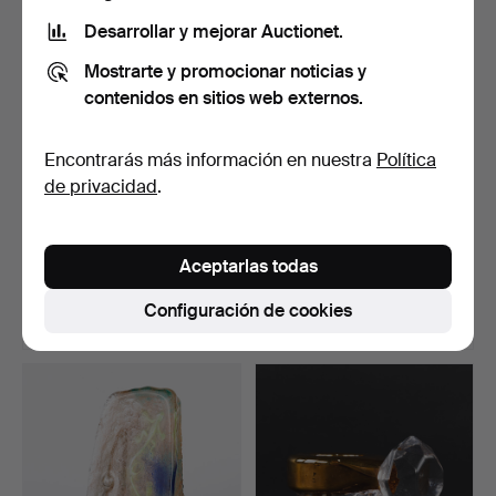
Desarrollar y mejorar Auctionet.
Mostrarte y promocionar noticias y
contenidos en sitios web externos.
Encontrarás más información en nuestra
Política
de privacidad
.
ANNA ÖRNBERG.
BERTIL VALLIEN. Escultura
esculturas, 2 uds., "Flax", …
de vidrio en sop…
Aceptarlas todas
Subastado 12 jul 2026
Subastado 12 jul 2026
2 pujas
18 pujas
Configuración de cookies
27 USD
341 USD