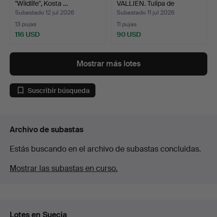
"Wildlife", Kosta …
VALLIEN. Tulipa de
lámpara. …
Subastado 12 jul 2026
Subastado 11 jul 2026
13 pujas
11 pujas
116 USD
90 USD
Mostrar más lotes
Suscribir búsqueda
Archivo de subastas
Estás buscando en el archivo de subastas concluidas.
Mostrar las subastas en curso.
Lotes en Suecia