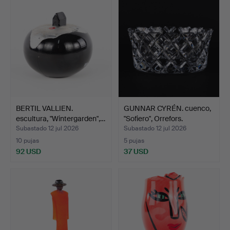
BERTIL VALLIEN.
GUNNAR CYRÉN. cuenco,
escultura, "Wintergarden",…
"Sofiero", Orrefors.
Subastado 12 jul 2026
Subastado 12 jul 2026
10 pujas
5 pujas
92 USD
37 USD