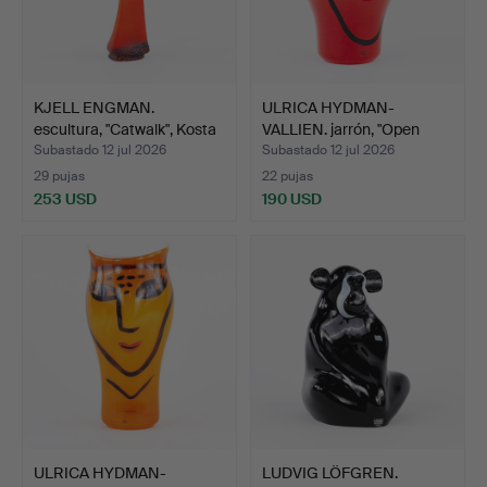
KJELL ENGMAN.
ULRICA HYDMAN-
escultura, "Catwalk", Kosta
VALLIEN. jarrón, "Open
…
Minds…
Subastado 12 jul 2026
Subastado 12 jul 2026
29 pujas
22 pujas
253 USD
190 USD
ULRICA HYDMAN-
LUDVIG LÖFGREN.