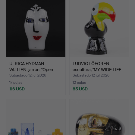
ULRICA HYDMAN-
LUDVIG LÖFGREN.
VALLIEN. jarrón, "Open
escultura, "MY WIDE LIFE
Minds…
T…
Subastado 12 jul 2026
Subastado 12 jul 2026
17 pujas
12 pujas
116 USD
85 USD