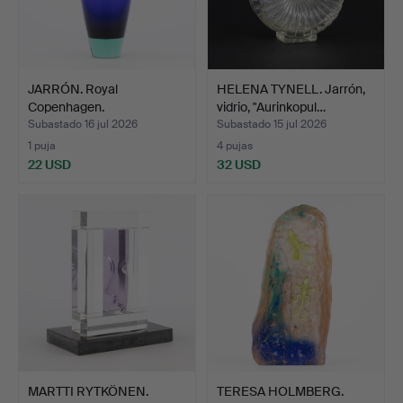
JARRÓN. Royal
HELENA TYNELL. Jarrón,
Copenhagen.
vidrio, "Aurinkopul…
Subastado 16 jul 2026
Subastado 15 jul 2026
1 puja
4 pujas
22 USD
32 USD
MARTTI RYTKÖNEN.
TERESA HOLMBERG.