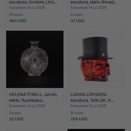
escultura, Orrefors, Limi…
escultura, vidrio, firmad…
Subastado 14 jul 2026
Subastado 14 jul 2026
55 pujas
4 pujas
466 USD
37 USD
HELENA TYNELL. Jarrón,
LUDVIG LÖFGREN.
vidrio, "Aurinkopul…
escultura, "Still Life", K…
Subastado 14 jul 2026
Subastado 12 jul 2026
3 pujas
18 pujas
32 USD
284 USD