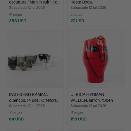
escultura, "Man in suit", Ko…
Kosta Boda.
Subastado 12 jul 2026
Subastado 12 jul 2026
41 pujas
2 pujas
358 USD
27 USD
INGEGERD RÅMAN.
ULRICA HYDMAN-
cuencos, 14 uds., Orrefors.
VALLIEN. jarrón, "Open
Minds…
Subastado 12 jul 2026
Subastado 12 jul 2026
10 pujas
17 pujas
64 USD
158 USD