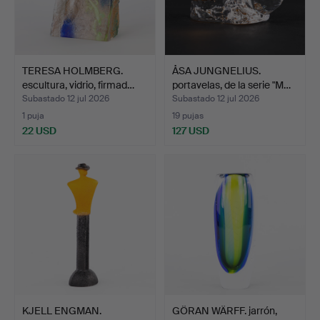
TERESA HOLMBERG.
ÅSA JUNGNELIUS.
escultura, vidrio, firmad…
portavelas, de la serie "M…
Subastado 12 jul 2026
Subastado 12 jul 2026
1 puja
19 pujas
22 USD
127 USD
KJELL ENGMAN.
GÖRAN WÄRFF. jarrón,