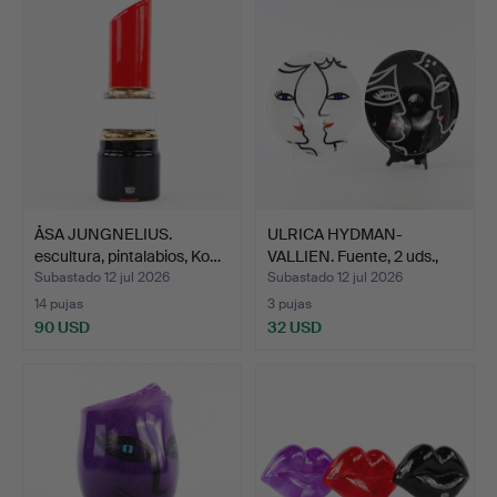
ÅSA JUNGNELIUS.
ULRICA HYDMAN-
escultura, pintalabios, Ko…
VALLIEN. Fuente, 2 uds.,
Kos…
Subastado 12 jul 2026
Subastado 12 jul 2026
14 pujas
3 pujas
90 USD
32 USD