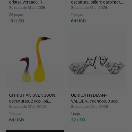
cristal, Versace, R…
escultura, pájaro carpinter…
Subastado 31 jul 2026
Subastado 31 jul 2026
23 pujas
11 pujas
191 USD
64 USD
CHRISTIAN SVENSSON.
ULRICA HYDMAN-
esculturas, 2 uds., pá…
VALLIEN. cuencos, 3 uds.,
Ko…
Subastado 27 jul 2026
Subastado 25 jul 2026
11 pujas
1 puja
64 USD
22 USD