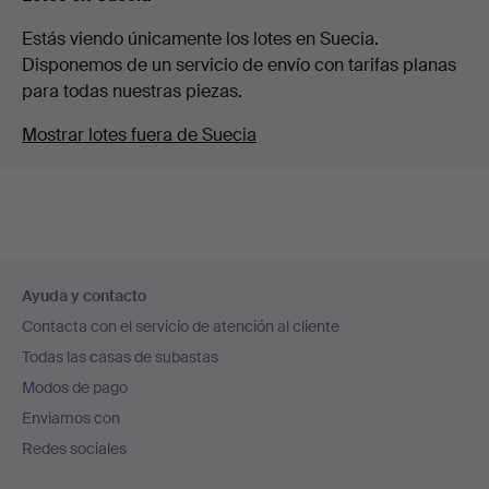
Estás viendo únicamente los lotes en Suecia.
Disponemos de un servicio de envío con tarifas planas
para todas nuestras piezas.
Mostrar lotes fuera de Suecia
Navegación
Ayuda y contacto
en
Contacta con el servicio de atención al cliente
el
Todas las casas de subastas
pie
Modos de pago
de
Enviamos con
página
Redes sociales