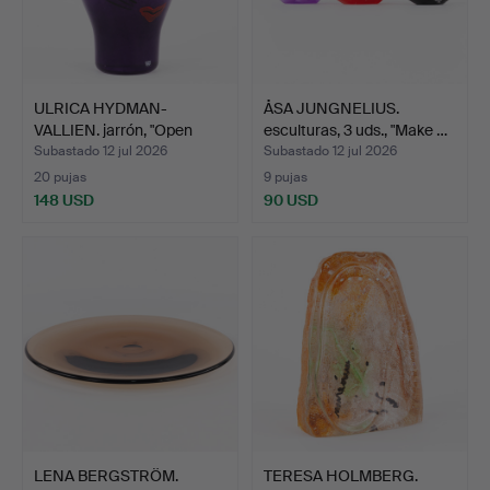
ULRICA HYDMAN-
ÅSA JUNGNELIUS.
VALLIEN. jarrón, "Open
esculturas, 3 uds., "Make …
Minds…
Subastado 12 jul 2026
Subastado 12 jul 2026
20 pujas
9 pujas
148 USD
90 USD
LENA BERGSTRÖM.
TERESA HOLMBERG.