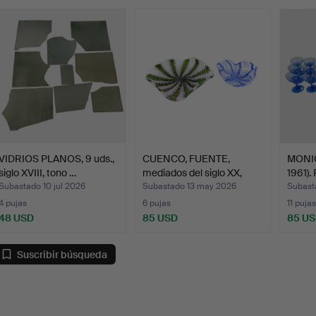
emate
VIDRIOS PLANOS, 9 uds.,
CUENCO, FUENTE,
MONIC
siglo XVIII, tono …
mediados del siglo XX,
1961). 
Mur…
Subastado 10 jul 2026
Subastado 13 may 2026
Subast
4 pujas
6 pujas
11 pujas
48 USD
85 USD
85 U
Suscribir búsqueda