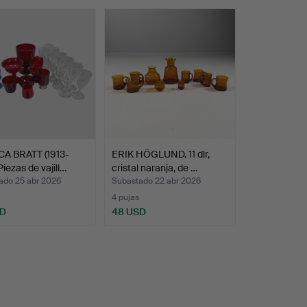
A BRATT (1913-
ERIK HÖGLUND. 11 dlr,
Piezas de vajill…
cristal naranja, de …
ado 25 abr 2026
Subastado 22 abr 2026
4 pujas
SD
48 USD