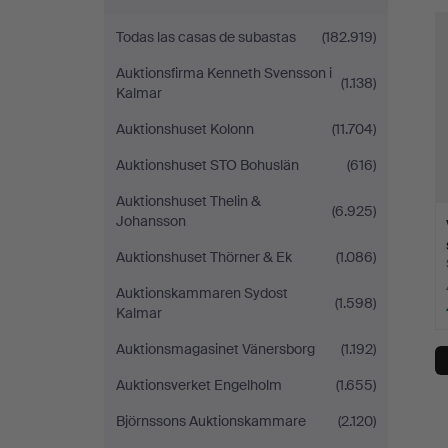
r
Todas las casas de subastas
(182.919)
Auktionsfirma Kenneth Svensson i
(1.138)
Kalmar
Auktionshuset Kolonn
(11.704)
Auktionshuset STO Bohuslän
(616)
Auktionshuset Thelin &
(6.925)
Johansson
Auktionshuset Thörner & Ek
(1.086)
Auktionskammaren Sydost
(1.598)
Kalmar
Auktionsmagasinet Vänersborg
(1.192)
Auktionsverket Engelholm
(1.655)
Björnssons Auktionskammare
(2.120)