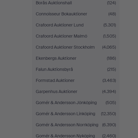
Borås Auktionshall
(124)
Connoisseur Bokauktioner
(48)
Crafoord Auktioner Lund
(5.301)
Crafoord Auktioner Malmö
(1.505)
Crafoord Auktioner Stockholm
(4.065)
Ekenbergs Auktioner
(186)
Falun Auktionsbyrå
(215)
Formstad Auktioner
(3.463)
Garpenhus Auktioner
(4.394)
Gomér & Andersson Jönköping
(505)
Gomér & Andersson Linköping
(12.350)
Gomér & Andersson Norrköping
(6.390)
Gomér & Andersson Nyköping
(2.460)