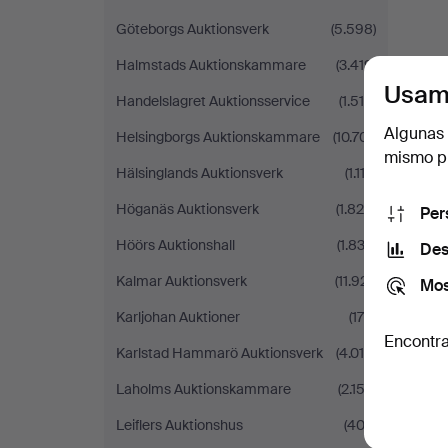
Göteborgs Auktionsverk
(5.598)
Halmstads Auktionskammare
(3.419)
Usam
Handelslagret Auktionsservice
(1.519)
Algunas 
Helsingborgs Auktionskammare
(10.701)
mismo pu
Hälsinglands Auktionsverk
(1.112)
Höganäs Auktionsverk
(1.828)
Per
Höörs Auktionshall
(1.833)
Des
Kalmar Auktionsverk
(11.921)
Mos
Karljohan Auktioner
(176)
Encontra
Karlstad Hammarö Auktionsverk
(4.010)
Laholms Auktionskammare
(2.153)
Leiflers Auktionshus
(403)