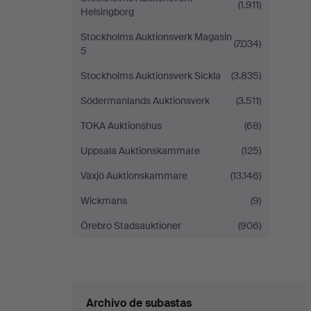
(1.911)
Helsingborg
Stockholms Auktionsverk Magasin
(7.034)
5
Stockholms Auktionsverk Sickla
(3.835)
Södermanlands Auktionsverk
(3.511)
TOKA Auktionshus
(68)
Uppsala Auktionskammare
(125)
Växjö Auktionskammare
(13.146)
Wickmans
(9)
Örebro Stadsauktioner
(906)
Archivo de subastas