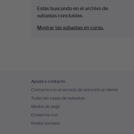
Estás buscando en el archivo de
subastas concluidas.
Mostrar las subastas en curso.
Navegación
Ayuda y contacto
en
Contacta con el servicio de atención al cliente
el
Todas las casas de subastas
pie
Modos de pago
de
Enviamos con
página
Redes sociales