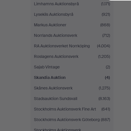
Limhamns Auktionsbyrå
(1.171)
Lysekils Auktionsbyrå
(921)
Markus Auktioner
(868)
Norrlands Auktionsverk
(712)
RA Auktionsverket Norrköping
(4.004)
Roslagens Auktionsverk
(1.205)
Sajab Vintage
(2)
Skandia Auktion
(4)
Skånes Auktionsverk
(1.275)
Stadsauktion Sundsvall
(8.163)
Stockholms Auktionsverk Fine Art
(641)
Stockholms Auktionsverk Göteborg
(887)
Stockholms Auktionsverk