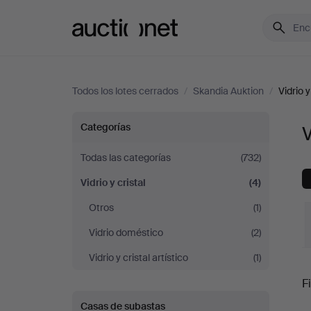
Auctionet.com
Todos los lotes cerrados
/
Skandia Auktion
/
Vidrio y
Vidrio
Categorías
V
y
Todas las categorías
(732)
Vidrio y cristal
(4)
cristal
Otros
(1)
en
Vidrio doméstico
(2)
Skandia
Vidrio y cristal artístico
(1)
P
Fi
Auktion
Casas de subastas