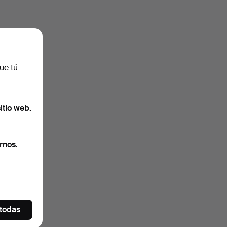
ue tú
itio web.
rnos.
 todas