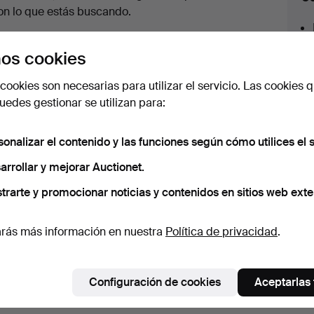
en
on lo que estás buscando.
urso
az clic en
Suscribir búsqueda
y recibirás un
os cookies
orreo tan pronto como dispongamos del lote.
cookies son necesarias para utilizar el servicio. Las cookies q
edes gestionar se utilizan para:
sonalizar el contenido y las funciones según cómo utilices el s
 nuestro archivo que coinciden con tu b
arrollar y mejorar Auctionet.
trarte y promocionar noticias y contenidos en sitios web exte
rás más información en nuestra
Política de privacidad
.
Configuración de cookies
Aceptarlas