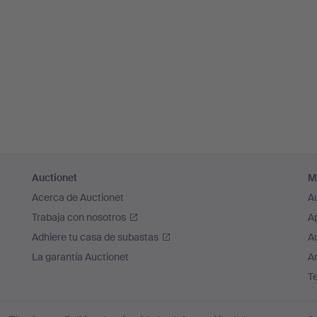
Auctionet
M
Acerca de Auctionet
A
Trabaja con nosotros
A
Adhiere tu casa de subastas
A
La garantía Auctionet
Ar
T