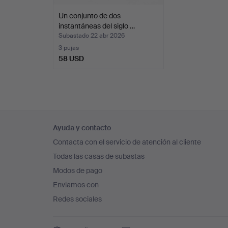
Un conjunto de dos
instantáneas del siglo …
Subastado 22 abr 2026
3 pujas
58 USD
Navegación
Ayuda y contacto
en
Contacta con el servicio de atención al cliente
el
Todas las casas de subastas
pie
Modos de pago
de
Enviamos con
página
Redes sociales