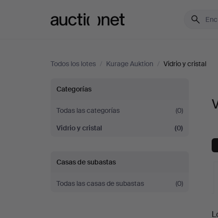
Auctionet.com
Todos los lotes
/
Kurage Auktion
/
Vidrio y cristal
Vidrio
Categorías
V
y
Todas las categorías
(0)
Vidrio y cristal
(0)
cristal
en
Casas de subastas
Kurage
Todas las casas de subastas
(0)
Auktion
S
L