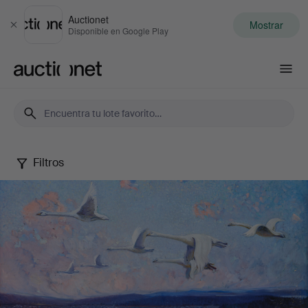
Auctionet
Mostrar
Cerrar
Disponible en Google Play
Auctionet.com
Filtros
Art
&
Antiques
XV