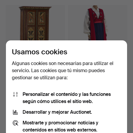
a Japonesque folding screen, a ladle holder, a cameo
remate
brooch, an English stilton spoon, Iwan Constantin
Johansson's stretching swans against a pale blue-pink
sky, a pair of substantial caryatids and much more
besides.
Welcome!
Usamos cookies
Algunas cookies son necesarias para utilizar el
servicio. Las cookies que tú mismo puedes
Un gabinete del siglo XIX,
DISFRAZ POPULAR,
almoge, pintó d…
Värendstten, Småland, tal…
gestionar se utilizan para:
Subastado 16 abr 2026
Subastado 16 abr 2026
8 pujas
26 pujas
Personalizar el contenido y las funciones
422 USD
1.002 USD
según cómo utilices el sitio web.
Desarrollar y mejorar Auctionet.
Mostrarte y promocionar noticias y
contenidos en sitios web externos.