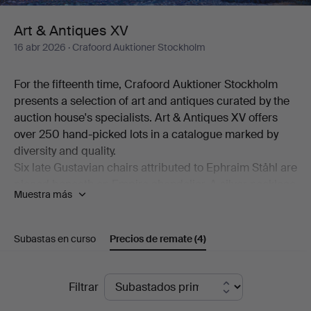
Art & Antiques XV
16 abr 2026
· Crafoord Auktioner Stockholm
For the fifteenth time, Crafoord Auktioner Stockholm
presents a selection of art and antiques curated by the
auction house's specialists. Art & Antiques XV offers
over 250 hand-picked lots in a catalogue marked by
diversity and quality.
Six late Gustavian chairs attributed to Ephraim Ståhl are
placed beneath an Empire chandelier. A silver necklace
Muestra más
made by Anders Arvidsson Castman in Eksjö in 1793
shares display space with a football signed by Real
Madrid's starting eleven from 1966. And on the
Subastas en curso
Precios de remate
(4)
bookshelf stands a copy of C L Grubb's substantial
collection of proverbs from the second half of the 17th
Precios
century. Add to this a wealth of beautiful objects,
Filtrar
including a mahogany chiffonier by Carl Hendric Blom,
de