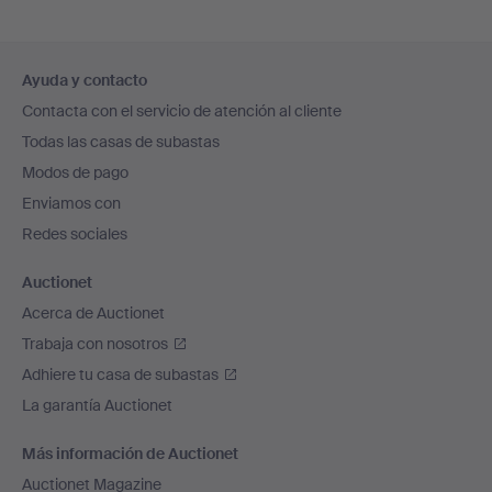
Navegación
Ayuda y contacto
en
Contacta con el servicio de atención al cliente
el
Todas las casas de subastas
pie
Modos de pago
de
Enviamos con
página
Redes sociales
Auctionet
Acerca de Auctionet
Trabaja con nosotros
Adhiere tu casa de subastas
La garantía Auctionet
Más información de Auctionet
Auctionet Magazine