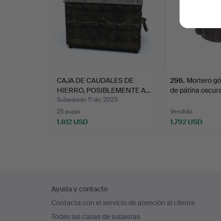
CAJA DE CAUDALES DE
296
.
Mortero gó
HIERRO, POSIBLEMENTE A…
de pátina oscur
Subastado 11 dic 2023
25 pujas
Vendido
1.812 USD
1.792 USD
Navegación
Ayuda y contacto
en
Contacta con el servicio de atención al cliente
el
Todas las casas de subastas