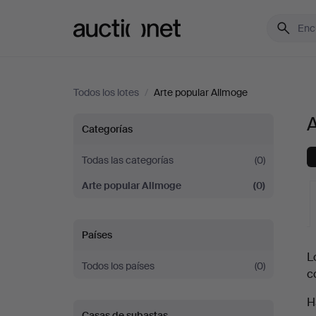
Auctionet.com
Todos los lotes
/
Arte popular Allmoge
Arte
Categorías
popular
Todas las categorías
(0)
Arte popular Allmoge
(0)
Allmoge
en
Países
S
L
España
Todos los países
(0)
c
c
H
Casas de subastas