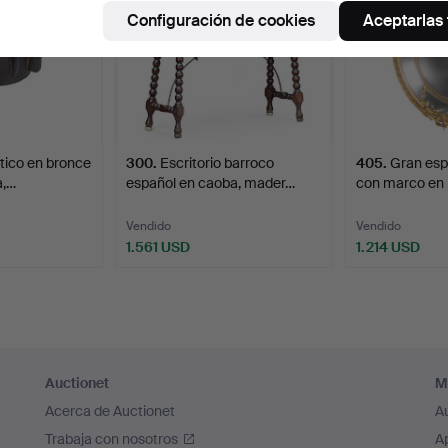
Configuración de cookies
Aceptarlas
tico en bronce
300
.
Escritorio barroco
405
.
Gran espe
a,…
español en caoba, mader…
con marco en
Vendido
Vendido
1.561 USD
1.214 USD
Auctionet
M
Acerca de Auctionet
A
Trabaja con nosotros
A