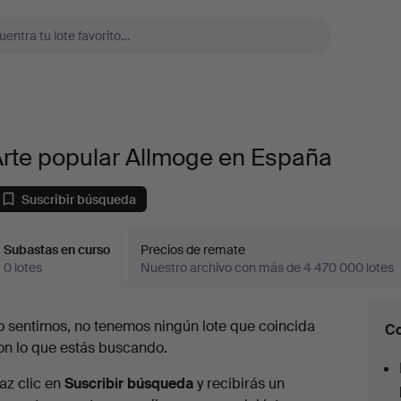
Arte popular Allmoge en España
Suscribir búsqueda
Subastas en curso
Precios de remate
0 lotes
Nuestro archivo con más de 4 470 000 lotes
ubastas
o sentimos, no tenemos ningún lote que coincida
Co
en
on lo que estás buscando.
urso
az clic en
Suscribir búsqueda
y recibirás un