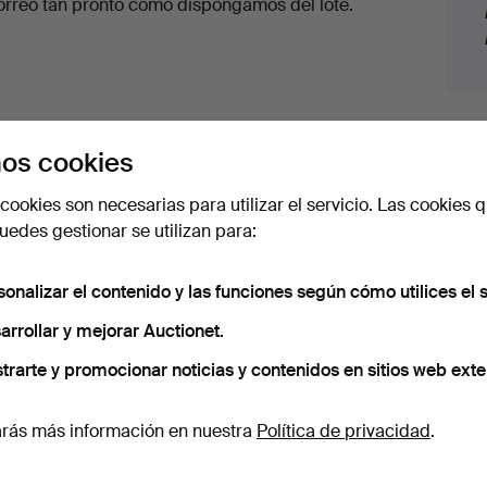
orreo tan pronto como dispongamos del lote.
os cookies
cookies son necesarias para utilizar el servicio. Las cookies q
edes gestionar se utilizan para:
. Disponemos de un servicio de envío con tarifas planas para
sonalizar el contenido y las funciones según cómo utilices el s
arrollar y mejorar Auctionet.
 nuestro archivo que coinciden con tu b
trarte y promocionar noticias y contenidos en sitios web exte
rás más información en nuestra
Política de privacidad
.