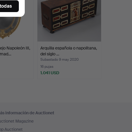
 todas
jo Napoleón III,
Arquilla española o napolitana,
 mad…
del siglo …
Subastado 9 may 2020
16 pujas
1.041 USD
ás información de Auctionet
uctionet Magazine
pp Auctionet