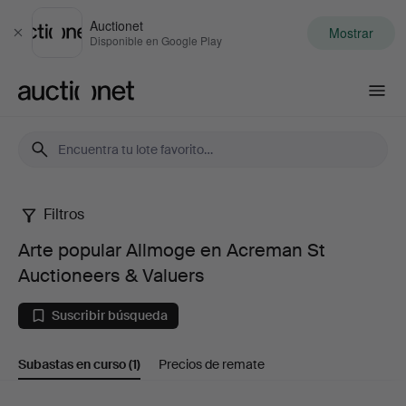
Auctionet
Mostrar
Cerrar
Disponible en Google Play
Auctionet.com
Filtros
Arte
Arte popular Allmoge en Acreman St
popular
Auctioneers & Valuers
Allmoge
Suscribir búsqueda
en
Subastas en curso
(1)
Precios de remate
Acreman