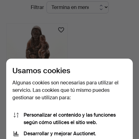
Subastas
Filtrar
St
en
Auctioneers
curso
&
Valuers
Usamos cookies
Algunas cookies son necesarias para utilizar el
servicio. Las cookies que tú mismo puedes
TALLA RELIGIOSA DE
gestionar se utilizan para:
MADERA TALLADA A
MANO.
4 días
Estimación
Personalizar el contenido y las funciones
196 USD
según cómo utilices el sitio web.
Desarrollar y mejorar Auctionet.
Suscribir búsqueda