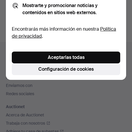
Mostrarte y promocionar noticias y
También puedes buscar en
nuestro archivo de
contenidos en sitios web externos.
subastas concluidas
.
Encontrarás más información en nuestra
Política
de privacidad
.
Navegación
Ayuda y contacto
en
Aceptarlas todas
Contacta con el servicio de atención al cliente
el
Configuración de cookies
Todas las casas de subastas
pie
Modos de pago
de
Enviamos con
página
Redes sociales
Auctionet
Acerca de Auctionet
Trabaja con nosotros
Adhiere tu casa de subastas