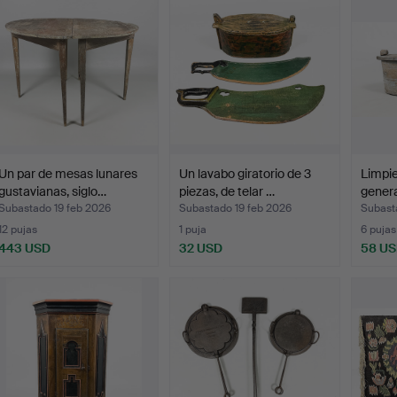
Un par de mesas lunares
Un lavabo giratorio de 3
Limpie
gustavianas, siglo…
piezas, de telar …
genera
Subastado 19 feb 2026
Subastado 19 feb 2026
Subast
12 pujas
1 puja
6 pujas
443 USD
32 USD
58 U