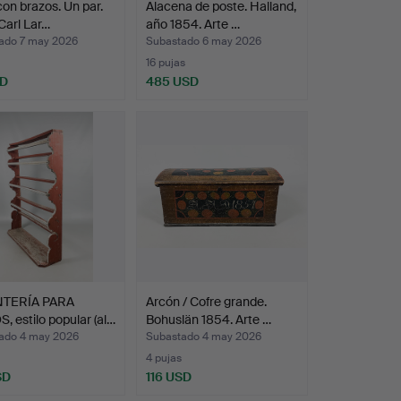
 con brazos. Un par.
Alacena de poste. Halland,
 Carl Lar…
año 1854. Arte …
ado 7 may 2026
Subastado 6 may 2026
16 pujas
SD
485 USD
TERÍA PARA
Arcón / Cofre grande.
, estilo popular (al…
Bohuslän 1854. Arte …
ado 4 may 2026
Subastado 4 may 2026
4 pujas
SD
116 USD