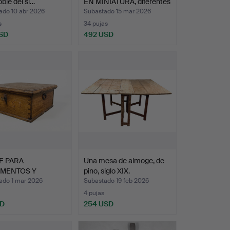
oble del si…
EN MINIATURA, diferentes
…
ado 10 abr 2026
Subastado 15 mar 2026
s
34 pujas
SD
492 USD
E PARA
Una mesa de almoge, de
MENTOS Y
pino, siglo XIX.
TES, MADERA Y…
ado 1 mar 2026
Subastado 19 feb 2026
4 pujas
SD
254 USD