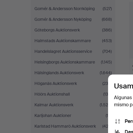
Gomér & Andersson Norrköping
(527)
Gomér & Andersson Nyköping
(668)
Göteborgs Auktionsverk
(386)
Halmstads Auktionskammare
(453)
Handelslagret Auktionsservice
(704)
Helsingborgs Auktionskammare
(1.145)
Hälsinglands Auktionsverk
(1.644)
Höganäs Auktionsverk
(235)
Usam
Höörs Auktionshall
(130)
Algunas 
mismo pu
Kalmar Auktionsverk
(1.528)
Karljohan Auktioner
(16)
Per
Karlstad Hammarö Auktionsverk
(422)
Des