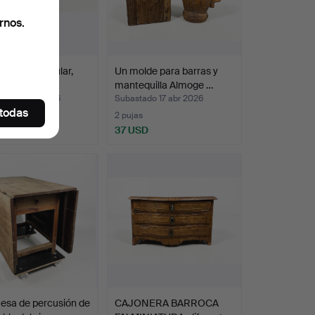
rnos.
R, arte popular,
Un molde para barras y
IX.
mantequilla Almoge …
ado 19 abr 2026
Subastado 17 abr 2026
 todas
2 pujas
SD
37 USD
esa de percusión de
CAJONERA BARROCA