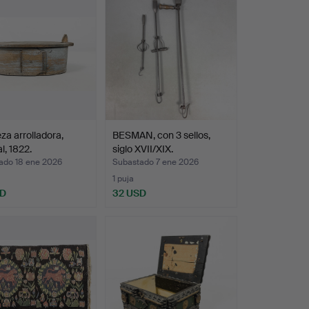
za arrolladora,
BESMAN, con 3 sellos,
l, 1822.
siglo XVII/XIX.
ado 18 ene 2026
Subastado 7 ene 2026
1 puja
SD
32 USD