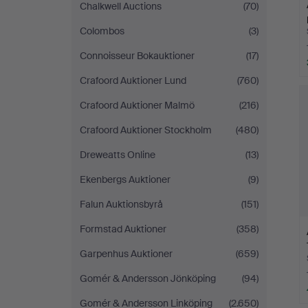
Chalkwell Auctions
(70)
Colombos
(3)
Connoisseur Bokauktioner
(17)
Crafoord Auktioner Lund
(760)
Crafoord Auktioner Malmö
(216)
Crafoord Auktioner Stockholm
(480)
Dreweatts Online
(13)
Ekenbergs Auktioner
(9)
Falun Auktionsbyrå
(151)
Formstad Auktioner
(358)
Garpenhus Auktioner
(659)
Gomér & Andersson Jönköping
(94)
Gomér & Andersson Linköping
(2.650)