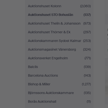
Auktionshuset Kolonn
(2.060)
Auktionshuset STO Bohuslän
(137)
Auktionshuset Thelin & Johansson
(973)
Auktionshuset Thörner & Ek
(297)
Auktionskammaren Sydost Kalmar
(253)
Auktionsmagasinet Vänersborg
(324)
Auktionsverket Engelholm
(771)
Balclis
(139)
Barcelona Auctions
(143)
Bishop & Miller
(1.277)
Björnssons Auktionskammare
(135)
Borås Auktionshall
(11)