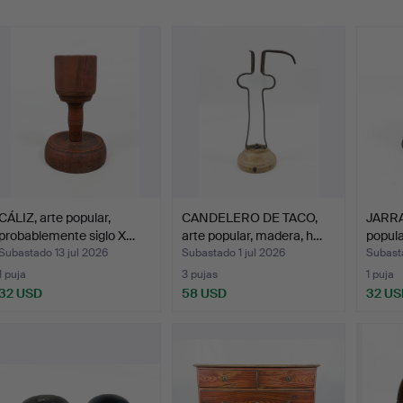
emate
CÁLIZ, arte popular,
CANDELERO DE TACO,
JARRA,
probablemente siglo X…
arte popular, madera, h…
popular
Subastado 13 jul 2026
Subastado 1 jul 2026
Subasta
1 puja
3 pujas
1 puja
32 USD
58 USD
32 US