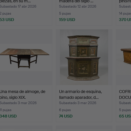
piezas, en su m…
madera del siglo …
pino/r
Subastado 17 abr 2026
Subastado 12 abr 2026
Subast
2 pujas
5 pujas
14 puja
53 USD
159 USD
370 U
Una mesa de almoge, de
Un armario de esquina,
COFR
pino, siglo XIX.
llamado aparador, d…
DOCU
BILLE
Subastado 3 mar 2026
Subastado 3 mar 2026
Subast
11 pujas
6 pujas
5 pujas
348 USD
74 USD
65 U