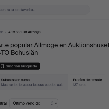
än
/
Arte popular Allmoge
rte popular Allmoge en Auktionshuse
STO Bohuslän
Suscribir búsqueda
Subastas en curso
Precios de remate
Mostrar los lotes por los que puedes pujar
137 lotes
recios
ltrar
de