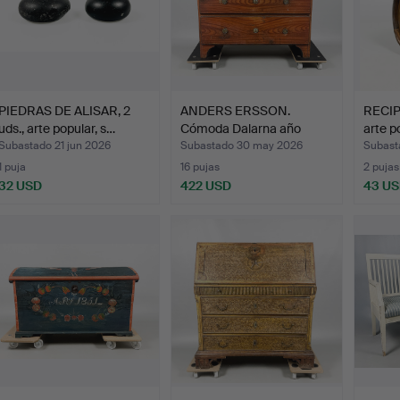
PIEDRAS DE ALISAR, 2
ANDERS ERSSON.
RECIP
uds., arte popular, s…
Cómoda Dalarna año
arte p
1835. Fi…
Subastado 21 jun 2026
Subastado 30 may 2026
Subast
1 puja
16 pujas
2 pujas
32 USD
422 USD
43 U