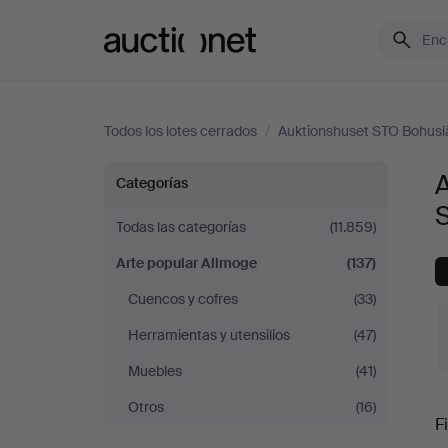
Auctionet.com
Todos los lotes cerrados
/
Auktionshuset STO Bohusl
Arte
A
Categorías
popular
Todas las categorías
(11.859)
Arte popular Allmoge
(137)
Allmoge
Cuencos y cofres
(33)
en
Herramientas y utensilios
(47)
Auktionshuset
Muebles
(41)
P
Otros
(16)
STO
Fi