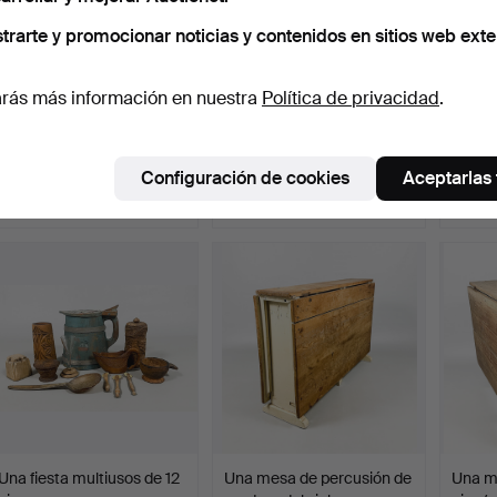
trarte y promocionar noticias y contenidos en sitios web exte
rás más información en nuestra
Política de privacidad
.
UN PASSARE DE FORJA,
CESTA, arte popular,
BATIDO
siglo XVIII.
fechada en 1896.
siglo X
Subastado 20 abr 2026
Subastado 19 abr 2026
Subast
Configuración de cookies
Aceptarlas
1 puja
1 puja
4 pujas
32 USD
32 USD
53 U
Una fiesta multiusos de 12
Una mesa de percusión de
Una m