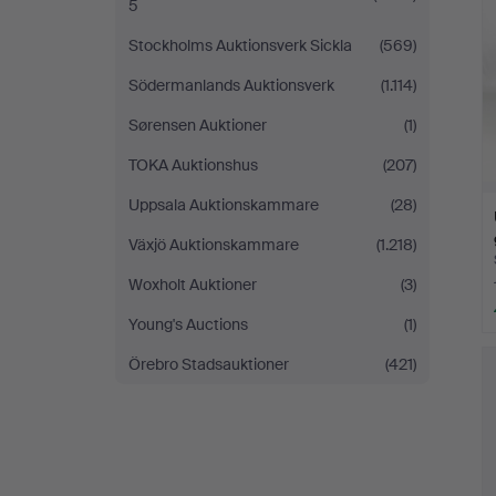
5
Stockholms Auktionsverk Sickla
(569)
Södermanlands Auktionsverk
(1.114)
Sørensen Auktioner
(1)
TOKA Auktionshus
(207)
Uppsala Auktionskammare
(28)
Växjö Auktionskammare
(1.218)
Woxholt Auktioner
(3)
Young's Auctions
(1)
Örebro Stadsauktioner
(421)