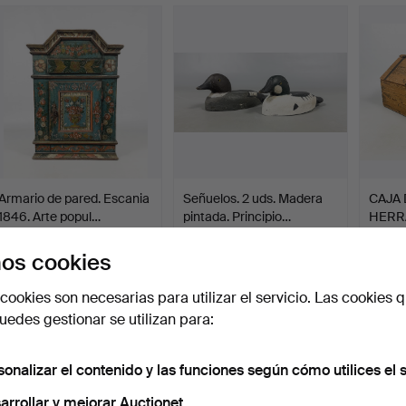
Armario de pared. Escania
Señuelos. 2 uds. Madera
CAJA 
1846. Arte popul…
pintada. Principio…
HERRA
popula
Subastado 4 may 2026
Subastado 4 may 2026
Subast
43 pujas
14 pujas
2 pujas
os cookies
3.374 USD
160 USD
53 U
cookies son necesarias para utilizar el servicio. Las cookies q
edes gestionar se utilizan para:
sonalizar el contenido y las funciones según cómo utilices el s
arrollar y mejorar Auctionet.