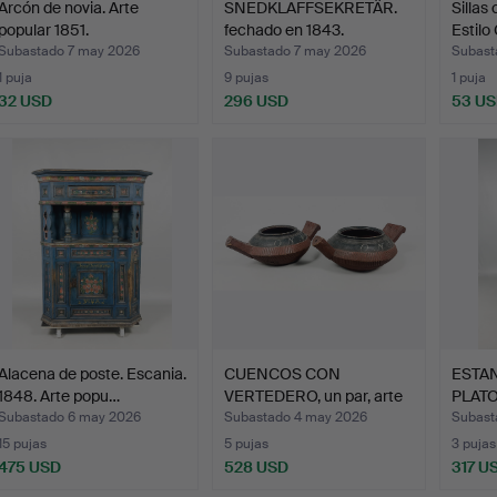
Arcón de novia. Arte
SNEDKLAFFSEKRETÄR.
Sillas
popular 1851.
fechado en 1843.
Estilo
Subastado 7 may 2026
Subastado 7 may 2026
Subast
1 puja
9 pujas
1 puja
32 USD
296 USD
53 U
Alacena de poste. Escania.
CUENCOS CON
ESTAN
1848. Arte popu…
VERTEDERO, un par, arte
PLATOS
popula…
Subastado 6 may 2026
Subastado 4 may 2026
Subast
15 pujas
5 pujas
3 pujas
475 USD
528 USD
317 U