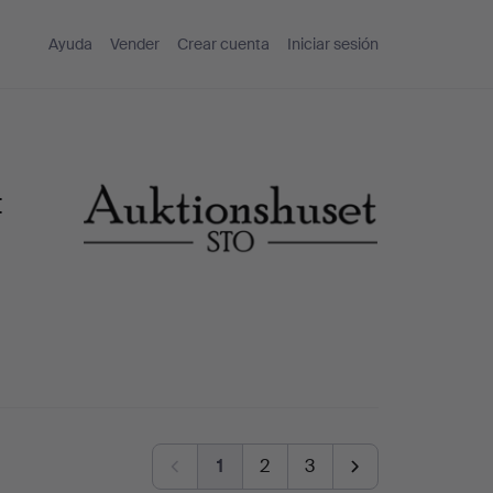
Ayuda
Vender
Crear cuenta
Iniciar sesión
t
1
2
3