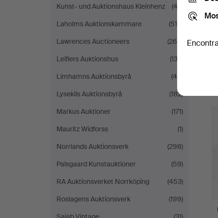
Kunst- und Auktionshaus Kleinhenz
(43)
Mos
Laholms Auktionskammare
(515)
Lawrences Auctioneers
(269)
Encontra
Leiflers Auktionshus
(133)
Limhamns Auktionsbyrå
(48)
Lysekils Auktionsbyrå
(182)
Markus Auktioner
(171)
Mauritz Widforss
(1)
Norrlands Auktionsverk
(298)
Palsgaard Kunstauktioner
(59)
RA Auktionsverket Norrköping
(453)
Roslagens Auktionsverk
(199)
Sajab Vintage
(31)