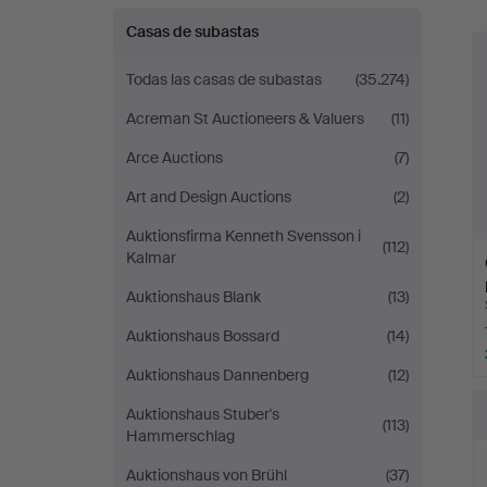
Bohuslän
r
Casas de subastas
Todas las casas de subastas
(35.274)
Acreman St Auctioneers & Valuers
(11)
Arce Auctions
(7)
Art and Design Auctions
(2)
Auktionsfirma Kenneth Svensson i
(112)
Kalmar
Auktionshaus Blank
(13)
Auktionshaus Bossard
(14)
Auktionshaus Dannenberg
(12)
Auktionshaus Stuber's
(113)
Hammerschlag
Auktionshaus von Brühl
(37)