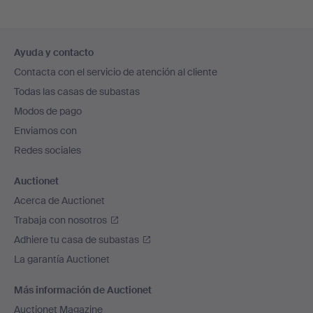
Navegación
Ayuda y contacto
en
Contacta con el servicio de atención al cliente
el
Todas las casas de subastas
pie
Modos de pago
de
Enviamos con
página
Redes sociales
Auctionet
Acerca de Auctionet
Trabaja con nosotros
Adhiere tu casa de subastas
La garantía Auctionet
Más información de Auctionet
Auctionet Magazine