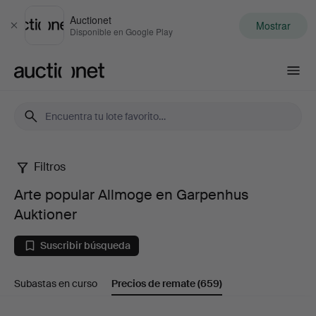
Auctionet
Mostrar
Cerrar
Disponible en Google Play
Auctionet.com
Filtros
Arte
Arte popular Allmoge en Garpenhus
popular
Auktioner
Allmoge
Suscribir búsqueda
en
Subastas en curso
Precios de remate
(659)
Garpenhus