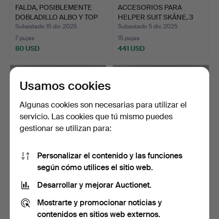
FALDA, POSIBLEMENTE
ACCESORIOS PARA
DOBLADILLO ALBO Y TOP
HELPER SUIT SKÅNE, 3
…
PIEZA…
Subastado 15 dic 2025
Subastado 5 dic 2025
7 pujas
15 pujas
80 USD
441 USD
Usamos cookies
Algunas cookies son necesarias para utilizar el
servicio. Las cookies que tú mismo puedes
gestionar se utilizan para:
Personalizar el contenido y las funciones
según cómo utilices el sitio web.
COSECHADOR,
DISFRAZ DE HÄRAD,
INGELSTADS HIRAD, CON
Järrestads härad Österle…
Desarrollar y mejorar Auctionet.
CERDITO.
Subastado 5 dic 2025
Subastado 5 dic 2025
Mostrarte y promocionar noticias y
4 pujas
7 pujas
59 USD
122 USD
contenidos en sitios web externos.