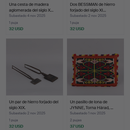
Una cesta de madera
Dos BESSMAN de hierro
aglomerada del siglo X…
forjado del siglo XI…
Subastado 4 nov 2025
Subastado 2 nov 2025
1 puja
1 puja
32 USD
32 USD
Un par de hierro forjado del
Un pasillo de lona de
siglo XIX.
JYNNE, Torna Härad, …
Subastado 2 nov 2025
Subastado 1 nov 2025
1 puja
2 pujas
32 USD
37 USD