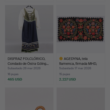
DISFRAZ FOLCLÓRICO,
AGEDYNA, tela
Condado de Östra Göing…
flamenca, firmada MHD,
Torna…
Subastado 26 mar 2026
Subastado 17 mar 2026
16 pujas
15 pujas
465 USD
2.227 USD
Lote
seleccionado