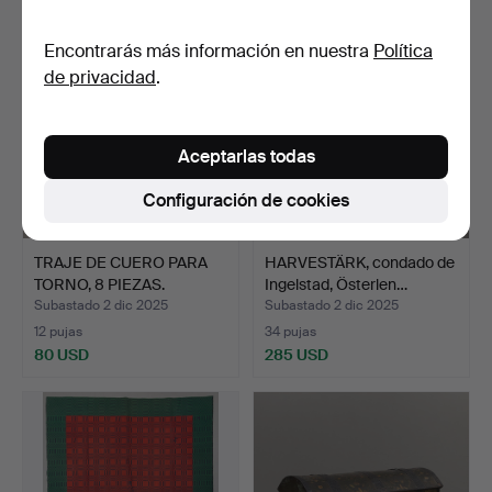
Encontrarás más información en nuestra
Política
de privacidad
.
Aceptarlas todas
Configuración de cookies
TRAJE DE CUERO PARA
HARVESTÄRK, condado de
TORNO, 8 PIEZAS.
Ingelstad, Österlen…
Subastado 2 dic 2025
Subastado 2 dic 2025
12 pujas
34 pujas
80 USD
285 USD