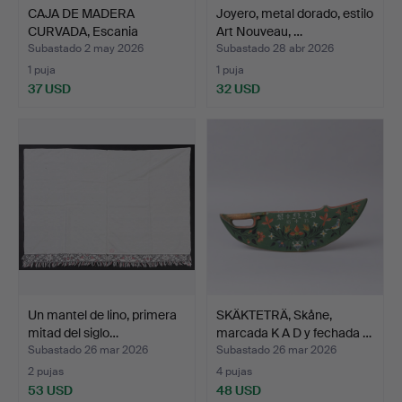
CAJA DE MADERA
Joyero, metal dorado, estilo
CURVADA, Escania
Art Nouveau, …
fechada en…
Subastado 2 may 2026
Subastado 28 abr 2026
1 puja
1 puja
37 USD
32 USD
Un mantel de lino, primera
SKÄKTETRÄ, Skåne,
mitad del siglo…
marcada K A D y fechada …
Subastado 26 mar 2026
Subastado 26 mar 2026
2 pujas
4 pujas
53 USD
48 USD