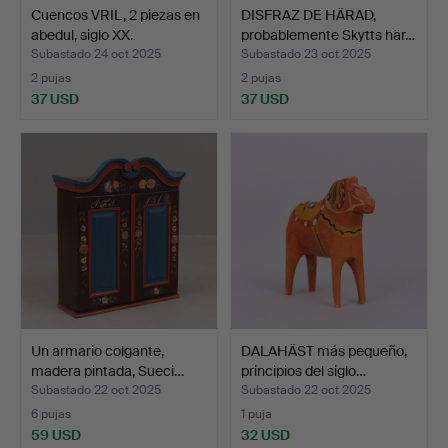
Cuencos VRIL, 2 piezas en
DISFRAZ DE HÄRAD,
abedul, siglo XX.
probablemente Skytts här…
Subastado 24 oct 2025
Subastado 23 oct 2025
2 pujas
2 pujas
37 USD
37 USD
Un armario colgante,
DALAHÄST más pequeño,
madera pintada, Sueci…
principios del siglo…
Subastado 22 oct 2025
Subastado 22 oct 2025
6 pujas
1 puja
59 USD
32 USD