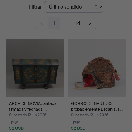
Precios
Filtrar
Auktioner
de
1
…
14
remate
ARCA DE NOVIA, pintada,
GORRO DE BAUTIZO,
firmada y fechada …
probablemente Escania, s…
Subastado 12 jun 2026
Subastado 12 jun 2026
1 puja
1 puja
32 USD
32 USD