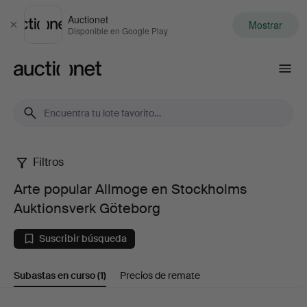
Auctionet
Mostrar
Cerrar
Disponible en Google Play
Auctionet.com
Filtros
Arte
Arte popular Allmoge en Stockholms
popular
Auktionsverk Göteborg
Allmoge
Suscribir búsqueda
en
Subastas en curso
(1)
Precios de remate
Stockholms