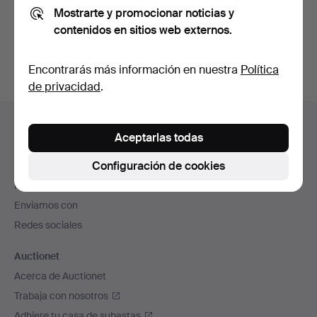
Mostrarte y promocionar noticias y
También puedes buscar en
nuestro archivo de
contenidos en sitios web externos.
subastas concluidas
.
Encontrarás más información en nuestra
Política
de privacidad
.
Navegación
Ayuda y contacto
en
Aceptarlas todas
Contacta con el servicio de atención al cliente
el
Configuración de cookies
Todas las casas de subastas
pie
Modos de pago
de
Enviamos con
página
Redes sociales
Auctionet
Acerca de Auctionet
Trabaja con nosotros
Adhiere tu casa de subastas