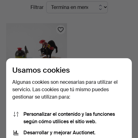
Subastas
Filtrar
Auktionsverk
en
Göteborg
curso
Usamos cookies
Algunas cookies son necesarias para utilizar el
servicio. Las cookies que tú mismo puedes
LINEMAR. "Bubbling Bull" y
gestionar se utilizan para:
"Bubbling Whale…
10 días
Estimación
Personalizar el contenido y las funciones
158 USD
según cómo utilices el sitio web.
Desarrollar y mejorar Auctionet.
Suscribir búsqueda