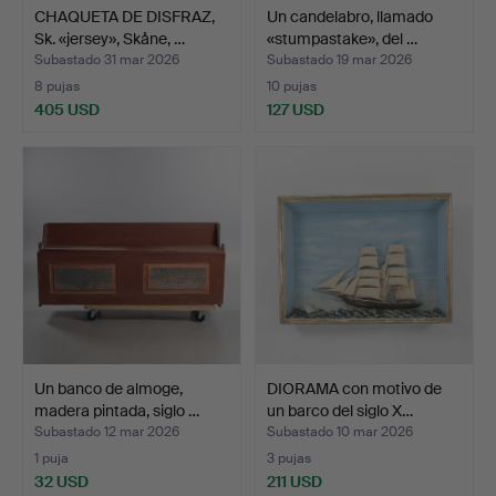
CHAQUETA DE DISFRAZ,
Un candelabro, llamado
Sk. «jersey», Skåne, …
«stumpastake», del …
Subastado 31 mar 2026
Subastado 19 mar 2026
8 pujas
10 pujas
405 USD
127 USD
Un banco de almoge,
DIORAMA con motivo de
madera pintada, siglo …
un barco del siglo X…
Subastado 12 mar 2026
Subastado 10 mar 2026
1 puja
3 pujas
32 USD
211 USD