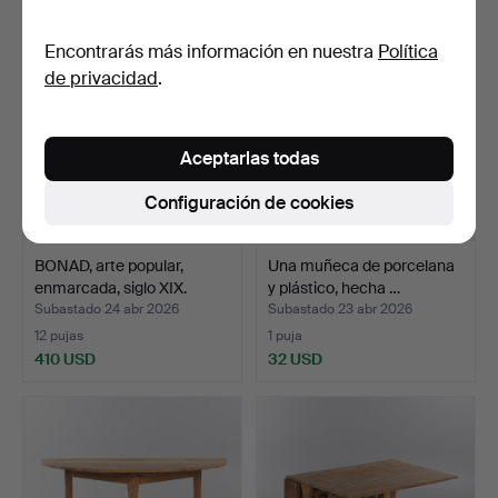
Encontrarás más información en nuestra
Política
de privacidad
.
Aceptarlas todas
Configuración de cookies
BONAD, arte popular,
Una muñeca de porcelana
enmarcada, siglo XIX.
y plástico, hecha …
Subastado 24 abr 2026
Subastado 23 abr 2026
12 pujas
1 puja
410 USD
32 USD