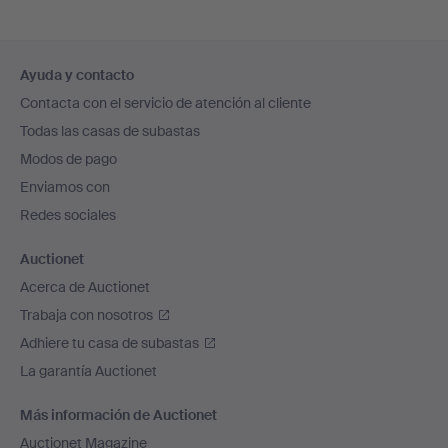
Navegación
Ayuda y contacto
en
Contacta con el servicio de atención al cliente
el
Todas las casas de subastas
pie
Modos de pago
de
Enviamos con
página
Redes sociales
Auctionet
Acerca de Auctionet
Trabaja con nosotros
Adhiere tu casa de subastas
La garantía Auctionet
Más información de Auctionet
Auctionet Magazine