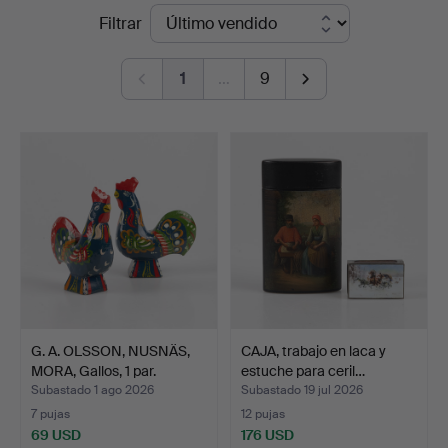
Precios
Filtrar
Auktionsverk
de
Helsingborg
1
…
9
remate
G. A. OLSSON, NUSNÄS,
CAJA, trabajo en laca y
MORA, Gallos, 1 par.
estuche para ceril…
Subastado 1 ago 2026
Subastado 19 jul 2026
7 pujas
12 pujas
69 USD
176 USD