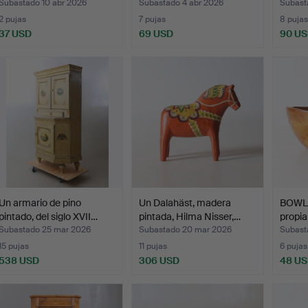
Subastado 10 abr 2026
Subastado 4 abr 2026
Subast
2 pujas
7 pujas
8 pujas
37 USD
69 USD
90 U
Un armario de pino
Un Dalahäst, madera
BOWL,
pintado, del siglo XVII…
pintada, Hilma Nisser,…
propia
Subastado 25 mar 2026
Subastado 20 mar 2026
Subast
15 pujas
11 pujas
6 pujas
538 USD
306 USD
48 U