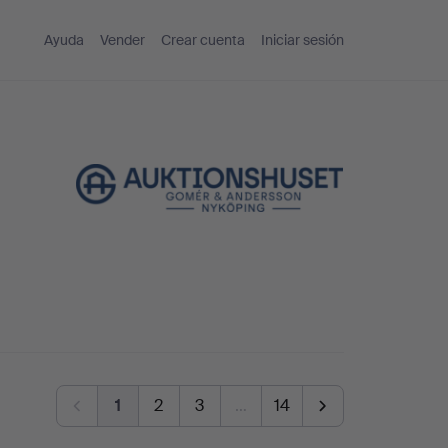
Ayuda
Vender
Crear cuenta
Iniciar sesión
1
2
3
…
14