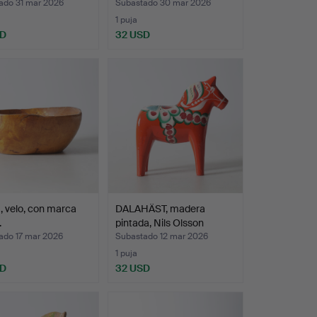
ado 31 mar 2026
Subastado 30 mar 2026
1 puja
SD
32 USD
 velo, con marca
DALAHÄST, madera
.
pintada, Nils Olsson
Nusn…
ado 17 mar 2026
Subastado 12 mar 2026
1 puja
SD
32 USD