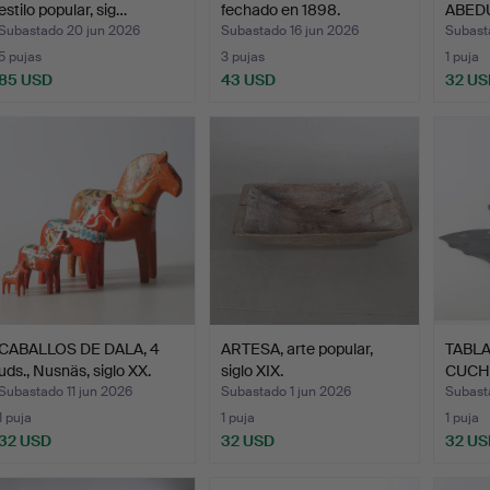
estilo popular, sig…
fechado en 1898.
ABEDUL
Subastado 20 jun 2026
Subastado 16 jun 2026
Subast
5 pujas
3 pujas
1 puja
85 USD
43 USD
32 US
CABALLOS DE DALA, 4
ARTESA, arte popular,
TABLA
uds., Nusnäs, siglo XX.
siglo XIX.
CUCHI
mader
Subastado 11 jun 2026
Subastado 1 jun 2026
Subast
1 puja
1 puja
1 puja
32 USD
32 USD
32 US