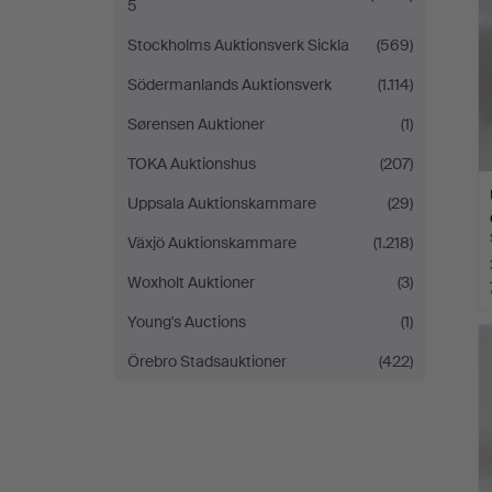
5
Stockholms Auktionsverk Sickla
(569)
Södermanlands Auktionsverk
(1.114)
Sørensen Auktioner
(1)
TOKA Auktionshus
(207)
Uppsala Auktionskammare
(29)
Växjö Auktionskammare
(1.218)
Woxholt Auktioner
(3)
Young's Auctions
(1)
Örebro Stadsauktioner
(422)