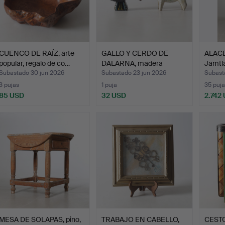
CUENCO DE RAÍZ, arte
GALLO Y CERDO DE
ALACEN
popular, regalo de co…
DALARNA, madera
Jämtla
pintada, …
Subastado 30 jun 2026
Subastado 23 jun 2026
Subast
3 pujas
1 puja
35 puja
85 USD
32 USD
2.742
MESA DE SOLAPAS, pino,
TRABAJO EN CABELLO,
CEST