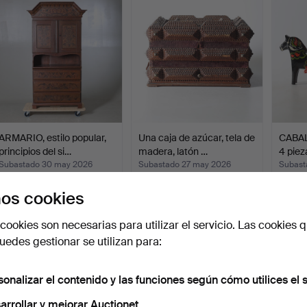
ARMARIO, estilo popular,
Una caja de azúcar, tela de
CABA
principios del si…
madera, latón …
4 piez
Subastado 30 may 2026
Subastado 27 may 2026
Subast
1 puja
3 pujas
2 pujas
os cookies
32 USD
38 USD
37 US
cookies son necesarias para utilizar el servicio. Las cookies q
edes gestionar se utilizan para:
sonalizar el contenido y las funciones según cómo utilices el s
arrollar y mejorar Auctionet.