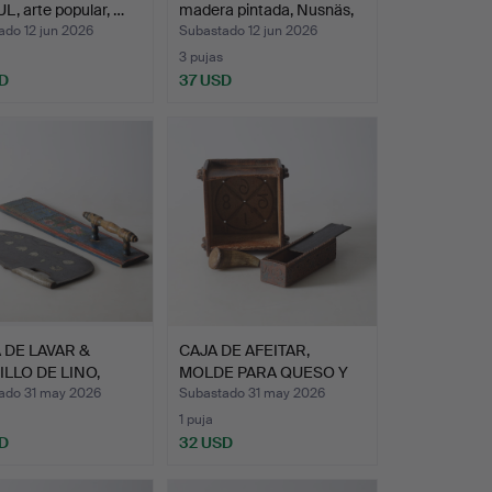
, arte popular, …
madera pintada, Nusnäs,
s…
ado 12 jun 2026
Subastado 12 jun 2026
3 pujas
D
37 USD
 DE LAVAR &
CAJA DE AFEITAR,
LLO DE LINO,
MOLDE PARA QUESO Y
a …
CUERNO…
ado 31 may 2026
Subastado 31 may 2026
1 puja
D
32 USD