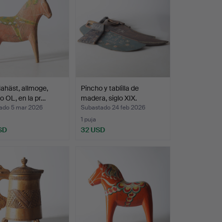
ahäst, allmoge,
Pincho y tablilla de
o OL, en la pr…
madera, siglo XIX.
ado 5 mar 2026
Subastado 24 feb 2026
1 puja
SD
32 USD