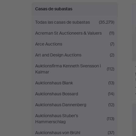
r
Andersson
Casas de subastas
Nyköping
Todas las casas de subastas
(35.279)
Acreman St Auctioneers & Valuers
(11)
Arce Auctions
(7)
Art and Design Auctions
(2)
Auktionsfirma Kenneth Svensson i
(112)
Kalmar
Auktionshaus Blank
(13)
Auktionshaus Bossard
(14)
Auktionshaus Dannenberg
(12)
Auktionshaus Stuber's
(113)
Hammerschlag
Auktionshaus von Brühl
(37)