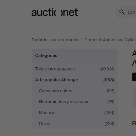
Auctionet.com
Todos los lotes cerrados
/
Gomér & Andersson Nyköp
Arte
Categorías
popular
Todas las categorías
(49.931)
Arte popular Allmoge
(668)
Allmoge
Cuencos y cofres
(93)
en
Herramientas y utensilios
(78)
Gomér
Muebles
(259)
P
Fi
Otros
(238)
&