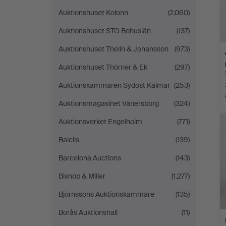
Auktionshuset Kolonn
(2.060)
Auktionshuset STO Bohuslän
(137)
Auktionshuset Thelin & Johansson
(973)
Auktionshuset Thörner & Ek
(297)
Auktionskammaren Sydost Kalmar
(253)
Auktionsmagasinet Vänersborg
(324)
Auktionsverket Engelholm
(771)
Balclis
(139)
Barcelona Auctions
(143)
Bishop & Miller
(1.277)
Björnssons Auktionskammare
(135)
Borås Auktionshall
(11)