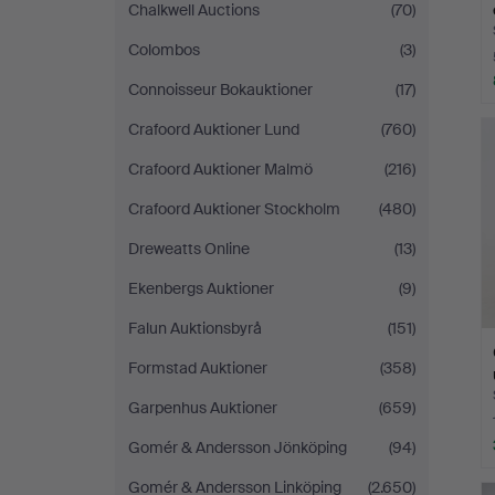
Chalkwell Auctions
(70)
Colombos
(3)
Connoisseur Bokauktioner
(17)
Crafoord Auktioner Lund
(760)
Crafoord Auktioner Malmö
(216)
Crafoord Auktioner Stockholm
(480)
Dreweatts Online
(13)
Ekenbergs Auktioner
(9)
Falun Auktionsbyrå
(151)
Formstad Auktioner
(358)
Garpenhus Auktioner
(659)
Gomér & Andersson Jönköping
(94)
Gomér & Andersson Linköping
(2.650)