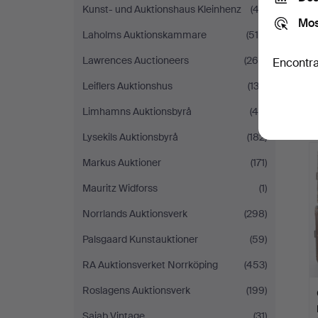
Kunst- und Auktionshaus Kleinhenz
(43)
Mos
Laholms Auktionskammare
(515)
Lawrences Auctioneers
(269)
Encontra
Leiflers Auktionshus
(133)
Limhamns Auktionsbyrå
(48)
Lysekils Auktionsbyrå
(182)
Markus Auktioner
(171)
Mauritz Widforss
(1)
Norrlands Auktionsverk
(298)
Palsgaard Kunstauktioner
(59)
RA Auktionsverket Norrköping
(453)
Roslagens Auktionsverk
(199)
Sajab Vintage
(31)