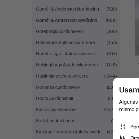
Gomér & Andersson Norrköping
(528)
Gomér & Andersson Nyköping
(668)
Göteborgs Auktionsverk
(386)
Halmstads Auktionskammare
(453)
Handelslagret Auktionsservice
(704)
Helsingborgs Auktionskammare
(1.145)
Hälsinglands Auktionsverk
(1.644)
Höganäs Auktionsverk
(235)
Usam
Höörs Auktionshall
(130)
Algunas 
mismo pu
Kalmar Auktionsverk
(1.529)
Karljohan Auktioner
(17)
Per
Karlstad Hammarö Auktionsverk
(422)
Des