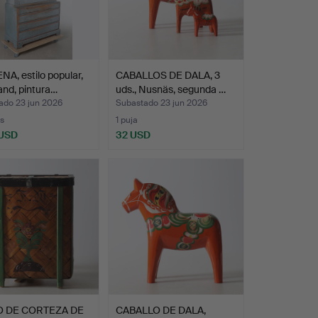
A, estilo popular,
CABALLOS DE DALA, 3
nd, pintura…
uds., Nusnäs, segunda …
ado 23 jun 2026
Subastado 23 jun 2026
s
1 puja
 USD
32 USD
O DE CORTEZA DE
CABALLO DE DALA,