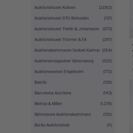
Auktionshuset Kolonn
(2.062)
Auktionshuset STO Bohuslän
(137)
Auktionshuset Thelin & Johansson
(973)
Auktionshuset Thörner & Ek
(297)
Auktionskammaren Sydost Kalmar
(254)
Auktionsmagasinet Vänersborg
(325)
Auktionsverket Engelholm
(772)
Balclis
(139)
Barcelona Auctions
(143)
Bishop & Miller
(1.278)
Björnssons Auktionskammare
(135)
Borås Auktionshall
(11)