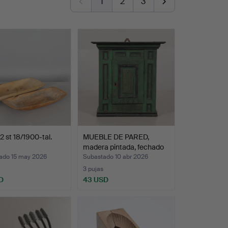
1
2
3
 st 18/1900-tal.
MUEBLE DE PARED,
madera pintada, fechado
e…
ado 15 may 2026
Subastado 10 abr 2026
3 pujas
D
43 USD