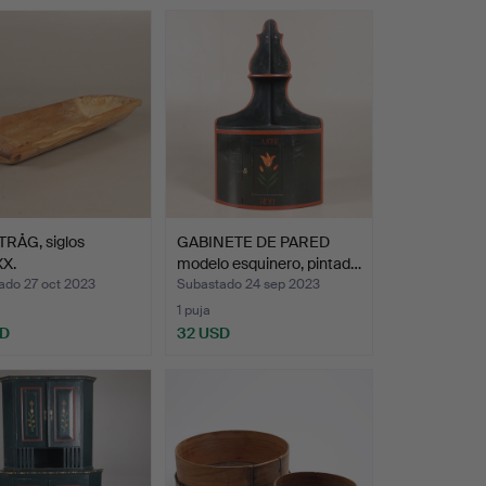
TRÅG, siglos
GABINETE DE PARED
XX.
modelo esquinero, pintad…
ado 27 oct 2023
Subastado 24 sep 2023
1 puja
SD
32 USD