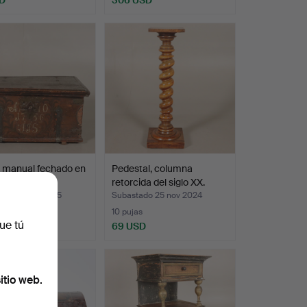
, manual fechado en
Pedestal, columna
retorcida del siglo XX.
ado 28 feb 2025
Subastado 25 nov 2024
10 pujas
ue tú
SD
69 USD
itio web.