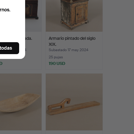
rnos.
madera, pintada.
Armario pintado del siglo
XIX.
 todas
ado 17 ago 2024
Subastado 17 may 2024
25 pujas
D
190 USD