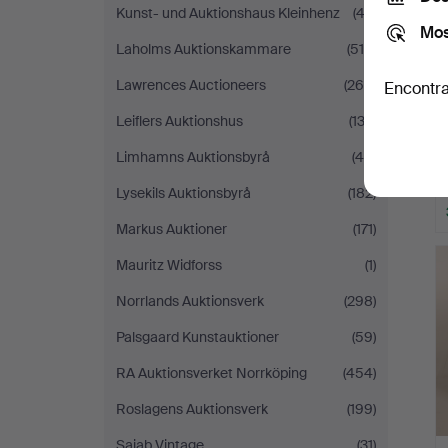
Kunst- und Auktionshaus Kleinhenz
(43)
Mos
Laholms Auktionskammare
(515)
Lawrences Auctioneers
(269)
Encontra
Leiflers Auktionshus
(133)
Limhamns Auktionsbyrå
(48)
Lysekils Auktionsbyrå
(182)
Markus Auktioner
(171)
Mauritz Widforss
(1)
Norrlands Auktionsverk
(298)
Palsgaard Kunstauktioner
(59)
RA Auktionsverket Norrköping
(454)
Roslagens Auktionsverk
(199)
Sajab Vintage
(31)