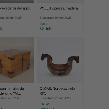
revaderos del siglo
POLES 2 piezas, madera.
ado 26 abr 2025
Subastado 19 mar 2025
1 puja
SD
32 USD
con herrajes de
ÖLGÅS, Noruega, siglo
 del siglo XVI…
XIX.
ado 8 mar 2025
Subastado 2 mar 2025
4 pujas
D
306 USD