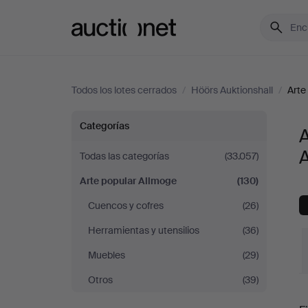
Auctionet.com
Todos los lotes cerrados
/
Höörs Auktionshall
/
Arte
Arte
Categorías
A
popular
A
Todas las categorías
(33.057)
Arte popular Allmoge
(130)
Allmoge
Cuencos y cofres
(26)
en
Herramientas y utensilios
(36)
Höörs
Muebles
(29)
Otros
(39)
Auktionshall
P