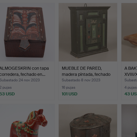
ALMOGESKRIN con tapa
MUEBLE DE PARED,
A BAK
corredera, fechado en…
madera pintada, fechado
XVIII/
e…
Subastado 24 nov 2023
Subastado 8 nov 2023
Subast
2 pujas
16 pujas
4 pujas
53 USD
101 USD
43 U