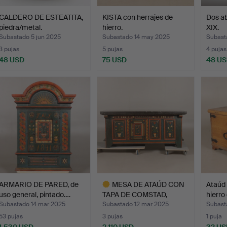
CALDERO DE ESTEATITA,
KISTA con herrajes de
Dos ab
piedra/metal.
hierro.
XIX.
Subastado 5 jun 2025
Subastado 14 may 2025
Subast
3 pujas
5 pujas
4 pujas
48 USD
75 USD
48 U
ARMARIO DE PARED, de
MESA DE ATAÚD CON
Ataúd 
uso general, pintado.…
TAPA DE COMSTAD,
hierro
fechada…
Subastado 14 mar 2025
Subastado 12 mar 2025
Subast
53 pujas
3 pujas
1 puja
1.530 USD
2.110 USD
32 US