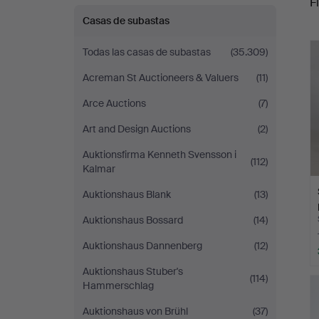
Fi
Casas de subastas
r
Todas las casas de subastas
(35.309)
Acreman St Auctioneers & Valuers
(11)
Arce Auctions
(7)
Art and Design Auctions
(2)
Auktionsfirma Kenneth Svensson i
(112)
Kalmar
Auktionshaus Blank
(13)
Auktionshaus Bossard
(14)
Auktionshaus Dannenberg
(12)
Auktionshaus Stuber's
(114)
Hammerschlag
Auktionshaus von Brühl
(37)