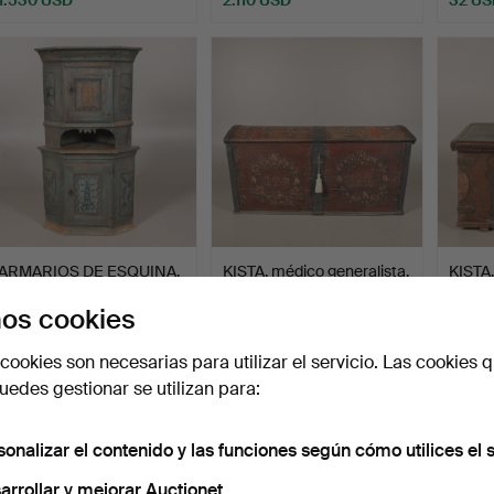
Lote
seleccionado
ARMARIOS DE ESQUINA,
KISTA, médico generalista.
KISTA
allmoge. Fechado en 1…
Pintado.
1736.
os cookies
Subastado 1 mar 2025
Subastado 28 feb 2025
Subast
20 pujas
4 pujas
7 pujas
cookies son necesarias para utilizar el servicio. Las cookies q
148 USD
43 USD
64 U
edes gestionar se utilizan para:
sonalizar el contenido y las funciones según cómo utilices el s
arrollar y mejorar Auctionet.