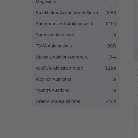
Magasin 5
Stockholms Auktionsverk Sickla
(569)
Södermanlands Auktionsverk
(1.114)
Sørensen Auktioner
(1)
TOKA Auktionshus
(207)
Uppsala Auktionskammare
(34)
Växjö Auktionskammare
(1.218)
Woxholt Auktioner
(3)
Young's Auctions
(1)
Örebro Stadsauktioner
(422)