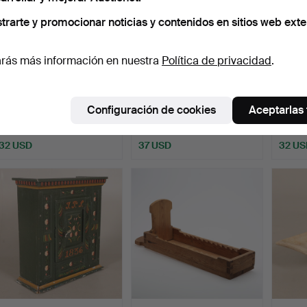
trarte y promocionar noticias y contenidos en sitios web exte
rás más información en nuestra
Política de privacidad
.
VRILSKÅL, madera.
Ataúd, pintado. Fechado
CAJA, 
en 1828.
Configuración de cookies
Aceptarlas
Subastado 5 oct 2024
Subastado 31 ago 2024
Subast
1 puja
2 pujas
1 puja
32 USD
37 USD
32 US