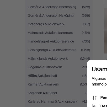
Gomér & Andersson Norrköping
(528)
Gomér & Andersson Nyköping
(669)
Göteborgs Auktionsverk
(387)
Halmstads Auktionskammare
(454)
Handelslagret Auktionsservice
(705)
Helsingborgs Auktionskammare
(1.148)
Hälsinglands Auktionsverk
(1.644)
Höganäs Auktionsverk
(235)
Usam
Höörs Auktionshall
(130)
Algunas 
mismo pu
Kalmar Auktionsverk
(1.534)
Karljohan Auktioner
(17)
Per
Karlstad Hammarö Auktionsverk
(422)
Des