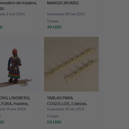
revadero de madera,
MANGELBOARD.
IX.
ado 2 mar 2024
Subastado 28 feb 2024
3 pujas
SD
39 USD
ORG LINDBERG.
TABLAS PARA
TURA, madera,
COGOLLOS, 2 piezas,
a…
madera pin…
ado 13 ene 2024
Subastado 30 dic 2023
s
5 pujas
SD
53 USD