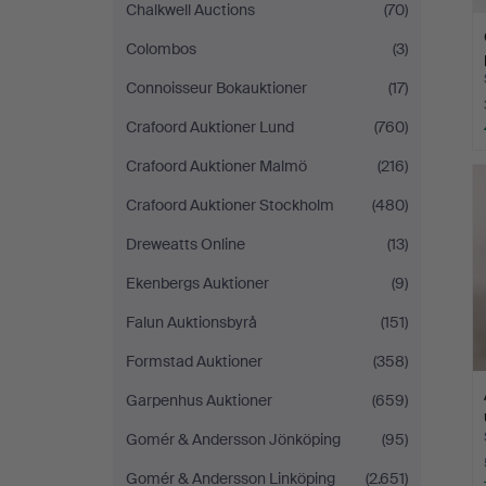
Chalkwell Auctions
(70)
Colombos
(3)
Connoisseur Bokauktioner
(17)
Crafoord Auktioner Lund
(760)
Crafoord Auktioner Malmö
(216)
Crafoord Auktioner Stockholm
(480)
Dreweatts Online
(13)
Ekenbergs Auktioner
(9)
Falun Auktionsbyrå
(151)
Formstad Auktioner
(358)
Garpenhus Auktioner
(659)
Gomér & Andersson Jönköping
(95)
Gomér & Andersson Linköping
(2.651)