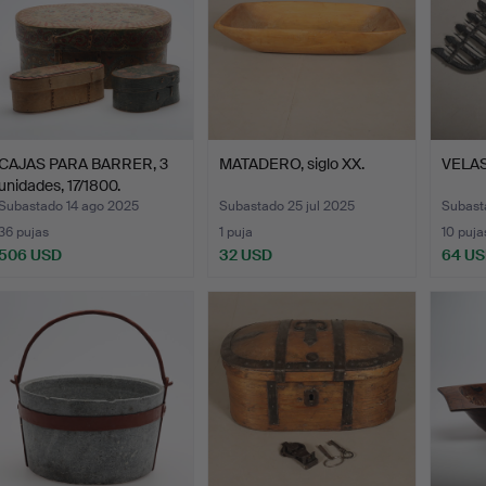
CAJAS PARA BARRER, 3
MATADERO, siglo XX.
VELAS,
unidades, 17/1800.
Subastado 14 ago 2025
Subastado 25 jul 2025
Subasta
36 pujas
1 puja
10 puja
506 USD
32 USD
64 U