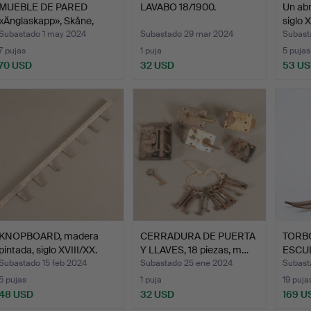
MUEBLE DE PARED
LAVABO 18/1900.
Un ab
«Änglaskapp», Skåne,
siglo X
monog…
Subastado 1 may 2024
Subastado 29 mar 2024
Subast
7 pujas
1 puja
5 pujas
70 USD
32 USD
53 U
KNOPBOARD, madera
CERRADURA DE PUERTA
TORB
pintada, siglo XVIII/XX.
Y LLAVES, 18 piezas, m…
ESCUL
marc
Subastado 15 feb 2024
Subastado 25 ene 2024
Subast
5 pujas
1 puja
19 puja
48 USD
32 USD
169 U