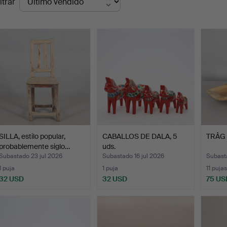
ltrar
de
emate
SILLA, estilo popular,
CABALLOS DE DALA, 5
TRÅG 2
probablemente siglo…
uds.
Subastado 23 jul 2026
Subastado 16 jul 2026
Subast
1 puja
1 puja
11 pujas
32 USD
32 USD
75 US