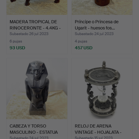
MADERA TROPICAL DE
Príncipe o Princesa de
RINOCERONTE - 4.4KG -
Ugarit - huesos fos…
Á…
Subastado 26 jul 2023
Subastado 24 jul 2023
6 pujas
4 pujas
93 USD
457 USD
CABEZA Y TORSO
RELOJ DE ARENA
MASCULINO - ESTATUA
VINTAGE - HOJALATA -
SENTADA…
ZORRO …
Subastado 24 jul 2023
Subastado 15 jul 2023