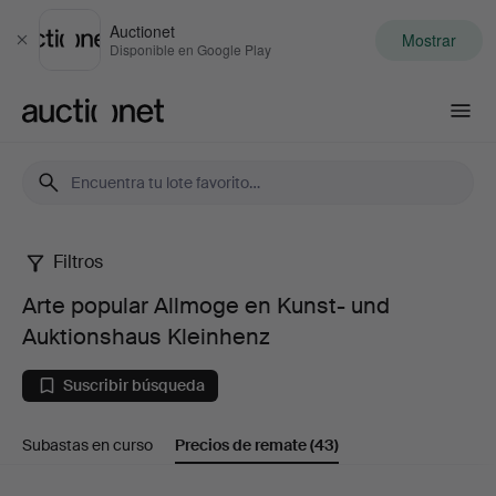
Auctionet
Mostrar
Cerrar
Disponible en Google Play
Auctionet.com
Filtros
Arte
Arte popular Allmoge en Kunst- und
popular
Auktionshaus Kleinhenz
Allmoge
Suscribir búsqueda
en
Subastas en curso
Precios de remate
(43)
Kunst-