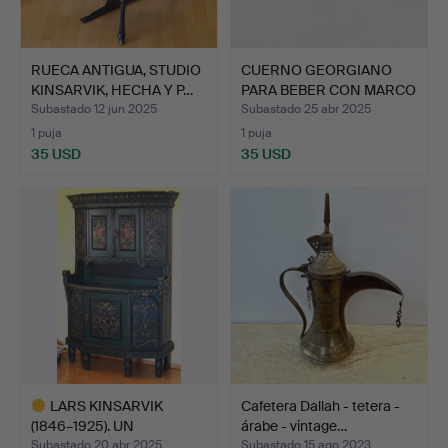
RUECA ANTIGUA, STUDIO
CUERNO GEORGIANO
KINSARVIK, HECHA Y P…
PARA BEBER CON MARCO
DE M…
Subastado 12 jun 2025
Subastado 25 abr 2025
1 puja
1 puja
35 USD
35 USD
LARS KINSARVIK
Cafetera Dallah - tetera -
(1846–1925). UN
árabe - vintage…
CONJUNTO DE…
Subastado 20 abr 2025
Subastado 15 ago 2023