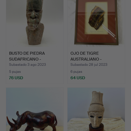
BUSTO DE PIEDRA
OJO DE TIGRE
SUDAFRICANO -
AUSTRALIANO -
SUAZILANDIA …
ENMARCADO EN MA…
Subastado 3 ago 2023
Subastado 28 jul 2023
5 pujas
6 pujas
76 USD
64 USD