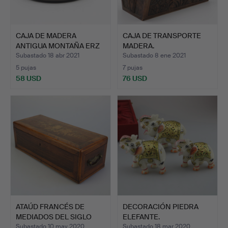
CAJA DE MADERA
CAJA DE TRANSPORTE
ANTIGUA MONTAÑA ERZ
MADERA.
WENDT A…
Subastado 18 abr 2021
Subastado 8 ene 2021
5 pujas
7 pujas
58 USD
76 USD
ATAÚD FRANCÉS DE
DECORACIÓN PIEDRA
MEDIADOS DEL SIGLO
ELEFANTE.
XIX.
Subastado 10 may 2020
Subastado 18 mar 2020