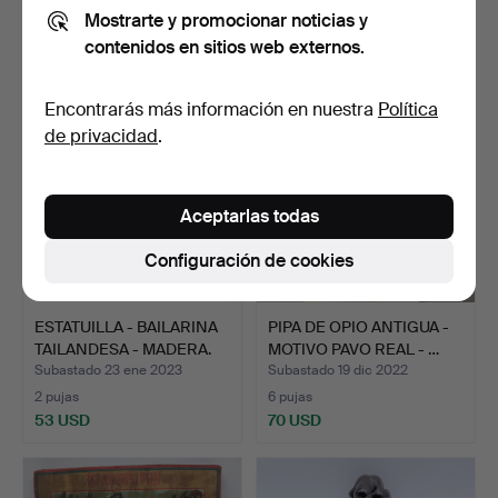
Mostrarte y promocionar noticias y
1 puja
6 pujas
contenidos en sitios web externos.
35 USD
347 USD
Encontrarás más información en nuestra
Política
de privacidad
.
Aceptarlas todas
Configuración de cookies
ESTATUILLA - BAILARINA
PIPA DE OPIO ANTIGUA -
TAILANDESA - MADERA.
MOTIVO PAVO REAL - …
Subastado 23 ene 2023
Subastado 19 dic 2022
2 pujas
6 pujas
53 USD
70 USD