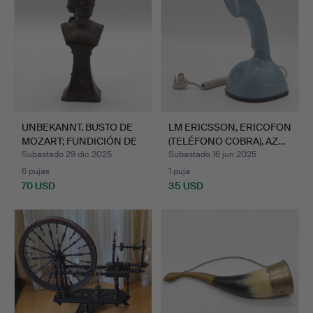
UNBEKANNT. BUSTO DE
LM ERICSSON, ERICOFON
MOZART; FUNDICIÓN DE
(TELÉFONO COBRA), AZ…
Z…
Subastado 29 dic 2025
Subastado 16 jun 2025
6 pujas
1 puja
70 USD
35 USD