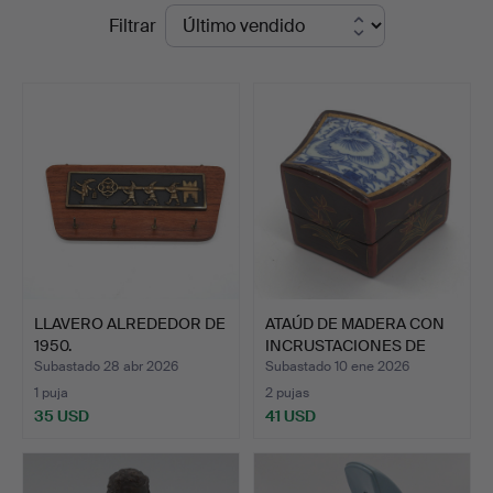
Precios
Filtrar
und
de
Auktionshaus
remate
Kleinhenz
LLAVERO ALREDEDOR DE
ATAÚD DE MADERA CON
1950.
INCRUSTACIONES DE
PORC…
Subastado 28 abr 2026
Subastado 10 ene 2026
1 puja
2 pujas
35 USD
41 USD