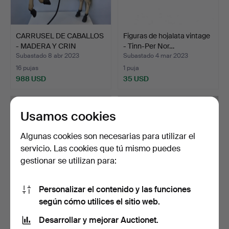
CARRUSEL DE CABALLOS
Figuras de hojalata vintage
- MADERA Y CRIN
- Tinn-Per Nor…
AUTÉN…
Subastado 8 abr 2023
Subastado 4 mar 2023
16 pujas
1 puja
988 USD
35 USD
Usamos cookies
Algunas cookies son necesarias para utilizar el
servicio. Las cookies que tú mismo puedes
gestionar se utilizan para:
Personalizar el contenido y las funciones
según cómo utilices el sitio web.
ALMOHADILLA VINTAGE
ORIGEN CON CRUZ DE
CON TAPA DE HOJALATA -
LATÓN - TIPO ANTIGUO
Desarrollar y mejorar Auctionet.
…
TE…
Subastado 4 feb 2023
Subastado 24 ene 2023