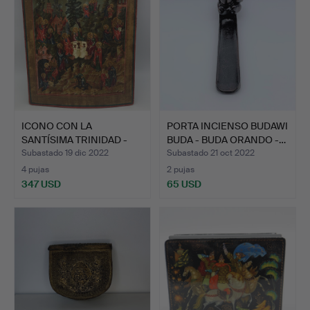
ICONO CON LA
PORTA INCIENSO BUDAWI
SANTÍSIMA TRINIDAD -
BUDA - BUDA ORANDO -…
TIPO ANT…
Subastado 19 dic 2022
Subastado 21 oct 2022
4 pujas
2 pujas
347 USD
65 USD