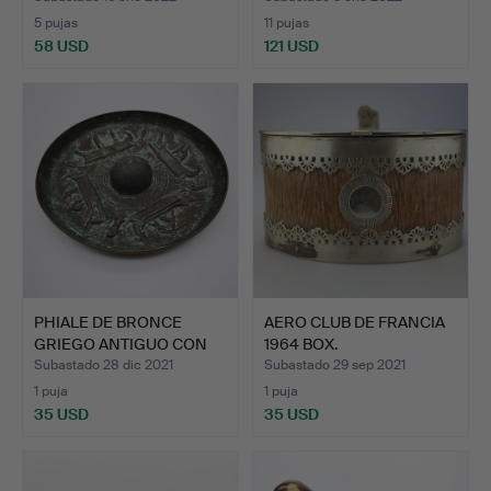
5 pujas
11 pujas
58 USD
121 USD
PHIALE DE BRONCE
AERO CLUB DE FRANCIA
GRIEGO ANTIGUO CON
1964 BOX.
VARIOS…
Subastado 28 dic 2021
Subastado 29 sep 2021
1 puja
1 puja
35 USD
35 USD