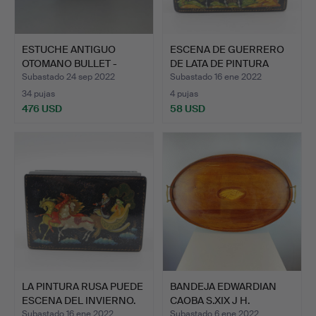
ESTUCHE ANTIGUO
ESCENA DE GUERRERO
OTOMANO BULLET -
DE LATA DE PINTURA
LATÓN - S…
RUSA.
Subastado 24 sep 2022
Subastado 16 ene 2022
34 pujas
4 pujas
476 USD
58 USD
LA PINTURA RUSA PUEDE
BANDEJA EDWARDIAN
ESCENA DEL INVIERNO.
CAOBA S.XIX J H.
Subastado 16 ene 2022
Subastado 6 ene 2022