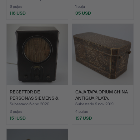
6 pujas
1 puja
116 USD
35 USD
RECEPTOR DE
CAJA TAPA OPIUM CHINA
PERSONAS SIEMENS &
ANTIGUA PLATA.
HALSKE VE 3…
Subastado 6 ene 2020
Subastado 9 nov 2019
3 pujas
4 pujas
151 USD
197 USD