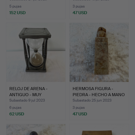
5 pujas
3 pujas
152 USD
47 USD
RELOJ DE ARENA -
HERMOSA FIGURA -
ANTIGUO - MUY
PIEDRA - HECHO A MANO
DECORATIVO …
- I…
Subastado 9 jul 2023
Subastado 25 jun 2023
6 pujas
3 pujas
62 USD
47 USD