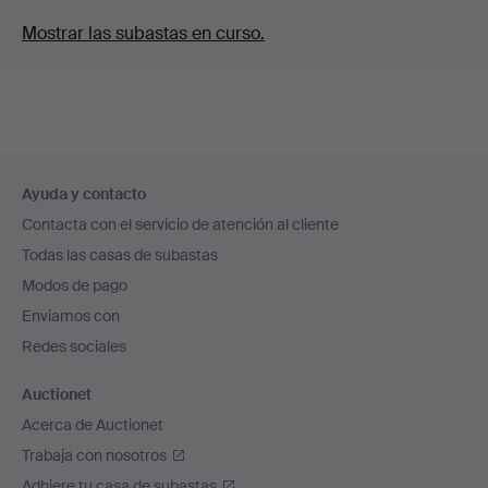
Mostrar las subastas en curso.
Navegación
Ayuda y contacto
en
Contacta con el servicio de atención al cliente
el
Todas las casas de subastas
pie
Modos de pago
de
Enviamos con
página
Redes sociales
Auctionet
Acerca de Auctionet
Trabaja con nosotros
Adhiere tu casa de subastas