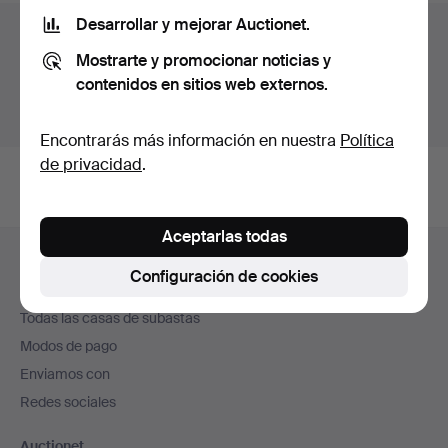
Desarrollar y mejorar Auctionet.
Archivo de subastas
Mostrarte y promocionar noticias y
Estás buscando en el archivo de subastas concluidas.
contenidos en sitios web externos.
Mostrar las subastas en curso.
Encontrarás más información en nuestra
Política
de privacidad
.
Aceptarlas todas
Navegación
Ayuda y contacto
en
Configuración de cookies
Contacta con el servicio de atención al cliente
el
Todas las casas de subastas
pie
Modos de pago
de
Enviamos con
página
Redes sociales
Auctionet