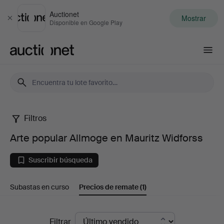
Auctionet
Mostrar
Cerrar
Disponible en Google Play
Auctionet.com
Filtros
Arte
Arte popular Allmoge en Mauritz Widforss
popular
Suscribir búsqueda
Allmoge
Subastas en curso
Precios de remate
(1)
en
Mauritz
Precios
Filtrar