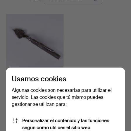
de
Widforss
remate
Usamos cookies
Llave de llave de rueda,
llave combinada c…
Subastado 6 jun 2026
Algunas cookies son necesarias para utilizar el
16 pujas
servicio. Las cookies que tú mismo puedes
581 USD
gestionar se utilizan para:
Suscribir búsqueda
Personalizar el contenido y las funciones
según cómo utilices el sitio web.