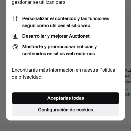
gestionar se utilizan para:
Mostrar todos los lotes
Personalizar el contenido y las funciones
según cómo utilices el sitio web.
Desarrollar y mejorar Auctionet.
Mostrarte y promocionar noticias y
contenidos en sitios web externos.
Encontrarás más información en nuestra
Política
CÓMODA, siglos XVIII-
Un par de sillas para
CABAL
XIX.
niños, del siglo XIX.
1800-19
de privacidad
.
Subastado 22 may 2026
Subastado 23 ene 2026
Subasta
1 puja
1 puja
2 pujas
32 USD
32 USD
37 USD
Aceptarlas todas
Configuración de cookies
Navegación