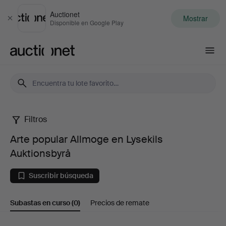
Auctionet
Mostrar
Cerrar
Disponible en Google Play
Auctionet.com
Filtros
Arte
Arte popular Allmoge en Lysekils
popular
Auktionsbyrå
Allmoge
Suscribir búsqueda
en
Subastas en curso
(0)
Precios de remate
Lysekils