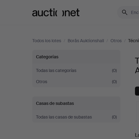
Auctionet.com
Todos los lotes
/
Borås Auktionshall
/
Otros
/
Técni
Técnica
Categorías
T
A
moderna
Todas las categorías
(0)
Otros
(0)
y
electrónica
Casas de subastas
en
Todas las casas de subastas
(0)
Borås
S
L