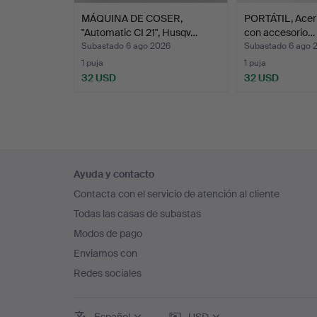
MÁQUINA DE COSER,
PORTÁTIL, Acer 
"Automatic CI 21", Husqv…
con accesorio…
Subastado 6 ago 2026
Subastado 6 ago 
1 puja
1 puja
32 USD
32 USD
Navegación
Ayuda y contacto
en
Contacta con el servicio de atención al cliente
el
Todas las casas de subastas
pie
Modos de pago
de
Enviamos con
página
Redes sociales
Español
USD