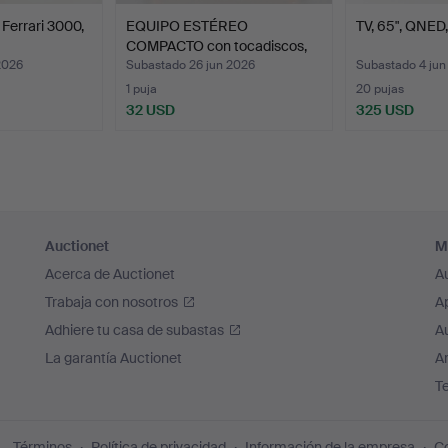
Ferrari 3000,
EQUIPO ESTÉREO
TV, 65", QNED,
COMPACTO con tocadiscos,
mo…
2026
Subastado 26 jun 2026
Subastado 4 jun
1 puja
20 pujas
32 USD
325 USD
Auctionet
M
Acerca de Auctionet
A
Trabaja con nosotros
A
Adhiere tu casa de subastas
A
La garantía Auctionet
Ar
T
Términos
Política de privacidad
Información de la empresa
Co