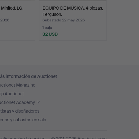
 Miniled, LG.
EQUIPO DE MÚSICA, 4 piezas,
Ferguson.
 2026
Subastado 22 may 2026
1 puja
32 USD
ás información de Auctionet
uctionet Magazine
pp Auctionet
uctionet Academy
tistas y diseñadores
emas y subastas en sala
nfiguración de cookies
© 2011-2026 Auctionet.com