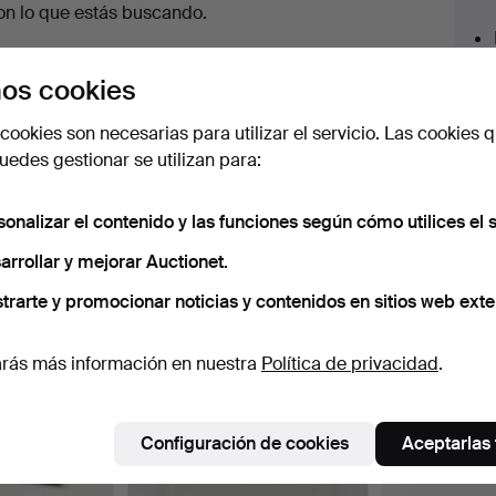
en
on lo que estás buscando.
urso
az clic en
Suscribir búsqueda
y recibirás un
orreo tan pronto como dispongamos del lote.
os cookies
cookies son necesarias para utilizar el servicio. Las cookies q
edes gestionar se utilizan para:
 nuestro archivo que coinciden con tu b
sonalizar el contenido y las funciones según cómo utilices el s
arrollar y mejorar Auctionet.
trarte y promocionar noticias y contenidos en sitios web exte
rás más información en nuestra
Política de privacidad
.
Configuración de cookies
Aceptarlas