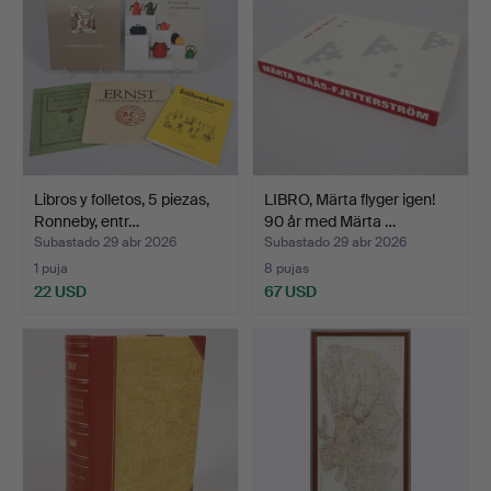
Libros y folletos, 5 piezas,
LIBRO, Märta flyger igen!
Ronneby, entr…
90 år med Märta …
Subastado 29 abr 2026
Subastado 29 abr 2026
1 puja
8 pujas
22 USD
67 USD