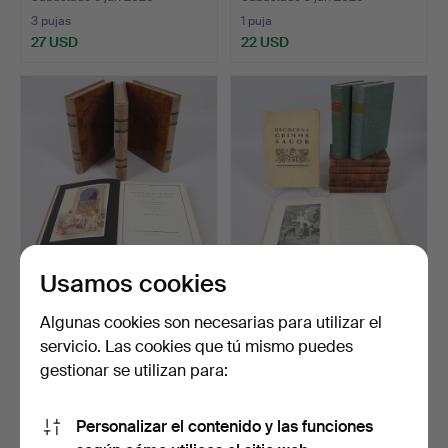
3 pujas
1 puja
27 USD
22 USD
Usamos cookies
LIBROS, "Las mil y una
LIBROS DE CUENTOS, 9
noches", volúmenes …
uds., Cuentos de H.C.…
Algunas cookies son necesarias para utilizar el
Subastado 3 jun 2026
Subastado 3 jun 2026
servicio. Las cookies que tú mismo puedes
1 puja
1 puja
gestionar se utilizan para:
22 USD
22 USD
Personalizar el contenido y las funciones