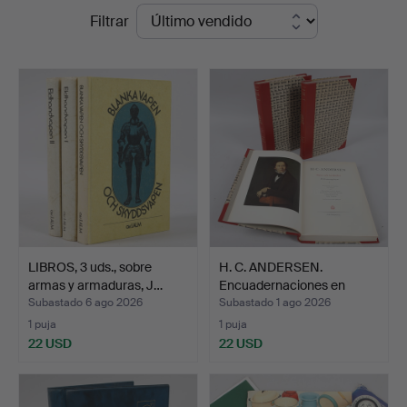
Precios
Filtrar
Ekenbergs
de
Auktioner
remate
LIBROS, 3 uds., sobre
H. C. ANDERSEN.
armas y armaduras, J…
Encuadernaciones en
media …
Subastado 6 ago 2026
Subastado 1 ago 2026
1 puja
1 puja
22 USD
22 USD