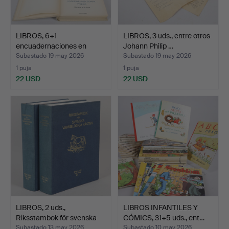
LIBROS, 6+1
LIBROS, 3 uds., entre otros
encuadernaciones en
Johann Philip …
media piel…
Subastado 19 may 2026
Subastado 19 may 2026
1 puja
1 puja
22 USD
22 USD
LIBROS, 2 uds.,
LIBROS INFANTILES Y
Riksstambok för svenska
CÓMICS, 31+5 uds., ent…
va…
Subastado 13 may 2026
Subastado 10 may 2026