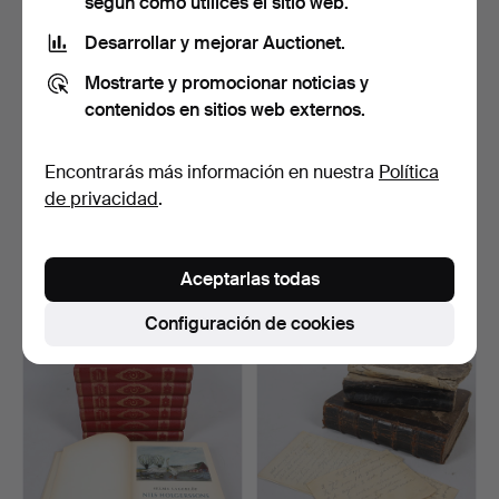
según cómo utilices el sitio web.
Desarrollar y mejorar Auctionet.
Mostrarte y promocionar noticias y
contenidos en sitios web externos.
Encontrarás más información en nuestra
Política
de privacidad
.
LIBRO, "Suecia Antiqua et
LIBROS, 2 uds.,
Hodierna", Hans …
Riksstambok för svenska
va…
Subastado 26 may 2026
Subastado 24 may 2026
7 pujas
1 puja
Aceptarlas todas
53 USD
22 USD
Configuración de cookies