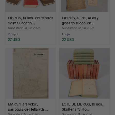
LIBROS, 14 uds., entre otros
LIBROS, 4 uds., Atlas y
Selma Lagerlö…
glosario sueco, en…
Subastado 13 jun 2026
Subastado 12 jun 2026
2 pujas
1 puja
27 USD
22 USD
MAPA, "Farslycke",
LOTE DE LIBROS, 16 uds.,
parroquia de Hellaryds,…
Skrifter af Vikto…
Subastado 5 jun 2026
Subastado 3 jun 2026