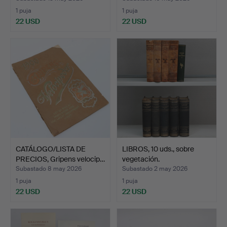
1 puja
1 puja
22 USD
22 USD
CATÁLOGO/LISTA DE
LIBROS, 10 uds., sobre
PRECIOS, Gripens velocip…
vegetación.
Subastado 8 may 2026
Subastado 2 may 2026
1 puja
1 puja
22 USD
22 USD