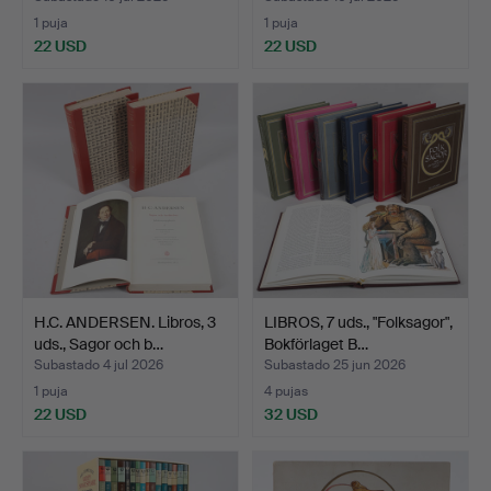
1 puja
1 puja
22 USD
22 USD
H.C. ANDERSEN. Libros, 3
LIBROS, 7 uds., "Folksagor",
uds., Sagor och b…
Bokförlaget B…
Subastado 4 jul 2026
Subastado 25 jun 2026
1 puja
4 pujas
22 USD
32 USD