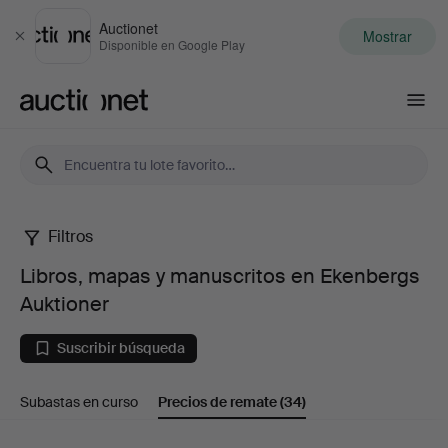
Auctionet
Mostrar
Cerrar
Disponible en Google Play
Auctionet.com
Filtros
Libros,
Libros, mapas y manuscritos en Ekenbergs
mapas
Auktioner
y
Suscribir búsqueda
manuscritos
Subastas en curso
Precios de remate
(34)
en