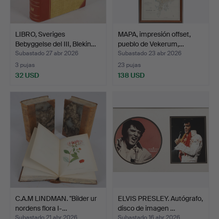
LIBRO, Sveriges
MAPA, impresión offset,
Bebyggelse del III, Blekin…
pueblo de Vekerum,…
Subastado 27 abr 2026
Subastado 23 abr 2026
3 pujas
23 pujas
32 USD
138 USD
C.A.M LINDMAN. "Bilder ur
ELVIS PRESLEY. Autógrafo,
nordens flora I-…
disco de imagen …
Subastado 21 abr 2026
Subastado 16 abr 2026